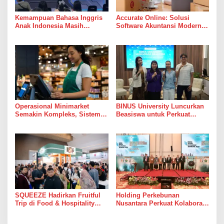
Kemampuan Bahasa Inggris
Accurate Online: Solusi
Anak Indonesia Masih
Software Akuntansi Modern
Menjadi Tantangan,
untuk Bisnis
Pendekatan Pembelajaran
Dinilai Perlu Berubah
Operasional Minimarket
BINUS University Luncurkan
Semakin Kompleks, Sistem
Beasiswa untuk Perkuat
POS Jadi Andalan Kelola
Komitmen Mencetak Talenta
Transaksi dan Stok
Bedampak bagi Indonesia
SQUEEZE Hadirkan Fruitful
Holding Perkebunan
Trip di Food & Hospitality
Nusantara Perkuat Kolaborasi
Indonesia (FHI) 2026: Wadah
Global, PT RPN Gelar IRRDB
Kolaborasi yang
Socio-Economic Seminar