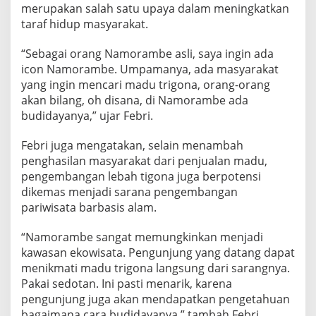
merupakan salah satu upaya dalam meningkatkan
o
m
taraf hidup masyarakat.
i
M
“Sebagai orang Namorambe asli, saya ingin ada
a
icon Namorambe. Umpamanya, ada masyarakat
s
yang ingin mencari madu trigona, orang-orang
y
a
akan bilang, oh disana, di Namorambe ada
r
budidayanya,” ujar Febri.
a
k
Febri juga mengatakan, selain menambah
a
penghasilan masyarakat dari penjualan madu,
t
N
pengembangan lebah tigona juga berpotensi
a
dikemas menjadi sarana pengembangan
m
pariwisata barbasis alam.
o
r
“Namorambe sangat memungkinkan menjadi
a
m
kawasan ekowisata. Pengunjung yang datang dapat
b
menikmati madu trigona langsung dari sarangnya.
e
Pakai sedotan. Ini pasti menarik, karena
pengunjung juga akan mendapatkan pengetahuan
bagaimana cara budidayanya,” tambah Febri.