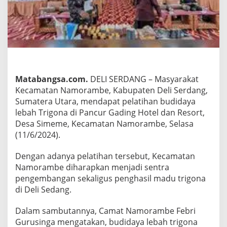
a
B
e
r
p
o
t
e
n
Matabangsa.com.
DELI SERDANG – Masyarakat
s
Kecamatan Namorambe, Kabupaten Deli Serdang,
i
Sumatera Utara, mendapat pelatihan budidaya
T
lebah Trigona di Pancur Gading Hotel dan Resort,
i
Desa Simeme, Kecamatan Namorambe, Selasa
n
g
(11/6/2024).
k
a
Dengan adanya pelatihan tersebut, Kecamatan
t
Namorambe diharapkan menjadi sentra
k
pengembangan sekaligus penghasil madu trigona
a
n
di Deli Sedang.
E
k
Dalam sambutannya, Camat Namorambe Febri
o
Gurusinga mengatakan, budidaya lebah trigona
n