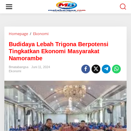
L
e
w
a
t
i
Homepage
/
Ekonomi
B
k
u
e
Budidaya Lebah Trigona Berpotensi
d
k
i
o
Tingkatkan Ekonomi Masyarakat
d
n
Namorambe
a
t
y
e
Bmatabangsa
Juni 11, 2024
a
n
Ekonomi
L
e
b
a
h
T
r
i
g
o
n