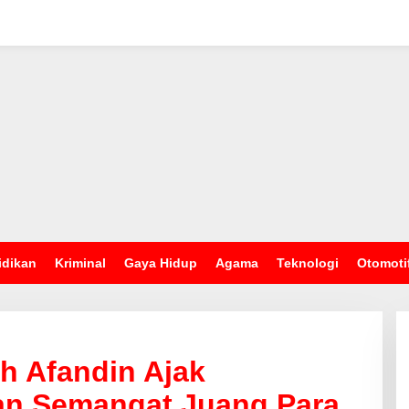
idikan
Kriminal
Gaya Hidup
Agama
Teknologi
Otomoti
h Afandin Ajak
an Semangat Juang Para