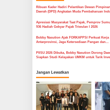
g
Ribuan Kader Hadiri Pelantikan Dewan Pimpina
a
Daerah (DPD) Angkatan Muda Pembaharuan Ind
s
(AMPI) Sumatera Utara
Apresiasi Masyarakat Taat Pajak, Pemprov Sumu
i
936 Hadiah Gebyar Pajak Triwulan I 2026
p
o
Bobby Nasution Ajak FORKAPPSI Perkuat Kerja
Antarprovinsi, Jaga Ketersediaan Pangan dan
s
Kendalikan Inflasi
PIISU 2026 Dibuka, Bobby Nasution Dorong Dae
Siapkan Studi Kelayakan UMKM untuk Tarik Inve
Jangan Lewatkan