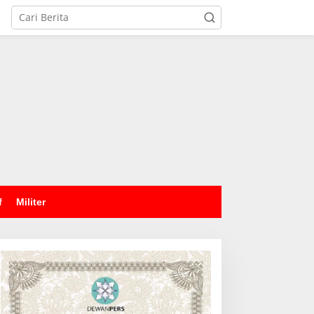
tutup
f
Militer