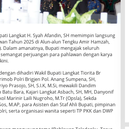
pati Langkat H. Syah Afandin, SH memimpin langsung
wan Tahun 2025 di Alun-alun Tengku Amir Hamzah,
5). Dalam amanatnya, Bupati mengajak seluruh
 semangat perjuangan para pahlawan dengan karya
ini.
ngan dihadiri Wakil Bupati Langkat Tiorita Br
rimob Polri Brigjen Pol. Anang Sumpena, SH,
yo Prasojo, SH, S.I.K, M.Si, mewakili Dandim
Batu Bara, Kajari Langkat Asbach, SH, MH, Danyonif
l Marinir Laili Nugroho, M.Tr (Opsla), Sekda
os, M.AP, para Asisten dan Staf Ahli Bupati, pimpinan
lri, serta organisasi wanita seperti TP PKK dan DWP