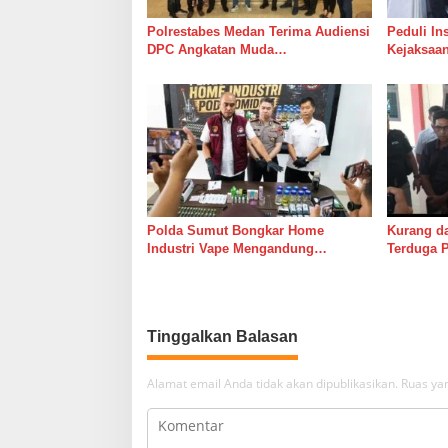
Polrestabes Medan Terima Audiensi
Peduli In
DPC Angkatan Muda
Kejaksaan
Sisingamangaraja XII, Perkuat
Muhibuddi
Sinergitas Jaga Kamtibmas
Wartawan
Polda Sumut Bongkar Home
Kurang da
Industri Vape Mengandung
Terduga P
Etomidate, Bahan Baku Diduga
Keluarga 
Dipasok dari Kamboja
Tinggalkan Balasan
Alamat email Anda tidak akan dipublikasikan.
Ruas yan