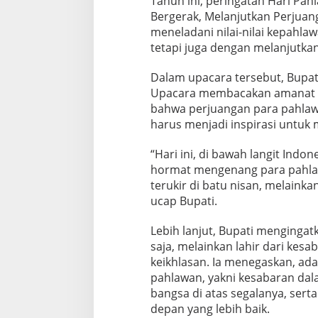
Tahun ini, peringatan Hari Pa
u
Bergerak, Melanjutkan Perjua
a
meneladani nilai-nilai kepahl
n
tetapi juga dengan melanjutkan
g
P
a
Dalam upacara tersebut, Bupati
r
Upacara membacakan amanat Me
a
bahwa perjuangan para pahlawa
P
harus menjadi inspirasi untu
a
h
l
“Hari ini, di bawah langit Ind
a
hormat mengenang para pahla
w
terukir di batu nisan, melainka
a
ucap Bupati.
n
Lebih lanjut, Bupati menginga
saja, melainkan lahir dari kes
keikhlasan. Ia menegaskan, ada
pahlawan, yakni kesabaran da
bangsa di atas segalanya, se
depan yang lebih baik.