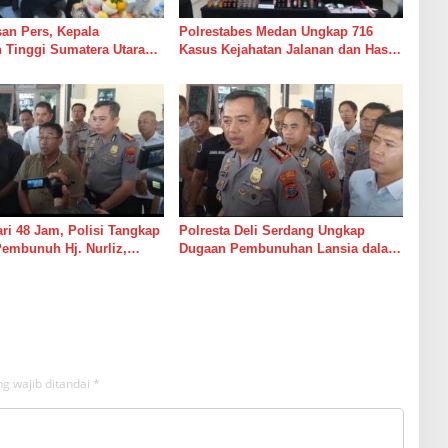
san Pers, Kepala
Polrestabes Medan Ungkap 716
 Tinggi Sumatera Utara
Kasus Kejahatan Jalanan dan Hasil
n, S.H., M.H, Jenguk
Operasi Pekat Toba 2026, 906
 Yang Sedang Sakit
Tersangka Diamankan
ri 48 Jam, Polisi Tangkap
Polresta Deli Serdang Ungkap
embunuh Hj. Nurliz,
Dugaan Pembunuhan Lansia dalam
Sampaikan Apresiasi
Waktu Kurang dari 48 Jam, Terduga
Pelaku Ditangkap
g wajib ditandai
*