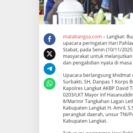
s
y
a
r
a
k
a
matabangsa.com
– Langkat: Bu
t
upacara peringatan Hari Pahla
T
Stabat, pada Senin (10/11/202
e
masyarakat untuk melanjutkan
r
u
dan pengabdian nyata di masa k
s
k
Upacara berlangsung khidmat de
a
Surbakti, SH, Danpas 1 Korps B
n
Kapolres Langkat AKBP David Tri
S
e
0203/LKT Mayor Inf Hasanuddin 
m
8/Marinir Tangkahan Lagan Letko
a
Kabupaten Langkat H. Amril, S.S
n
perangkat daerah, unsur TNI/Po
g
Kabupaten Langkat.
a
t
J