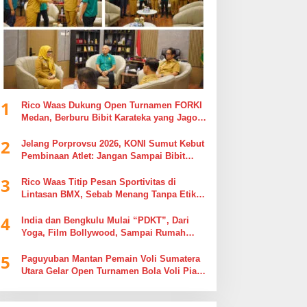
1
Rico Waas Dukung Open Turnamen FORKI
Medan, Berburu Bibit Karateka yang Jago
di Arena, Bukan Jago Berdebat di Kolom
2
Komentar
Jelang Porprovsu 2026, KONI Sumut Kebut
Pembinaan Atlet: Jangan Sampai Bibit
Emas Pindah Jersey
3
Rico Waas Titip Pesan Sportivitas di
Lintasan BMX, Sebab Menang Tanpa Etika
Tak Ada Gunanya
4
India dan Bengkulu Mulai “PDKT”, Dari
Yoga, Film Bollywood, Sampai Rumah
Sakit
5
Paguyuban Mantan Pemain Voli Sumatera
Utara Gelar Open Turnamen Bola Voli Piala
Dandenpom I/5 Cup Putra Putri