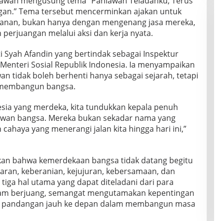
hlawan mengusung tema “Pahlawan Teladanku, Terus
ngan.” Tema tersebut mencerminkan ajakan untuk
awanan, bukan hanya dengan mengenang jasa mereka,
 perjuangan melalui aksi dan kerja nyata.
 Syah Afandin yang bertindak sebagai Inspektur
nteri Sosial Republik Indonesia. Ia menyampaikan
n tidak boleh berhenti hanya sebagai sejarah, tetapi
k membangun bangsa.
onesia yang merdeka, kita tundukkan kepala penuh
wan bangsa. Mereka bukan sekadar nama yang
n cahaya yang menerangi jalan kita hingga hari ini,”
tkan bahwa kemerdekaan bangsa tidak datang begitu
abaran, keberanian, kejujuran, kebersamaan, dan
 tiga hal utama yang dapat diteladani dari para
lam berjuang, semangat mengutamakan kepentingan
rta pandangan jauh ke depan dalam membangun masa