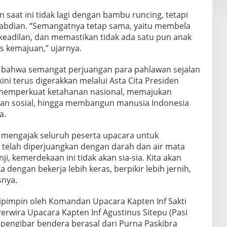
saat ini tidak lagi dengan bambu runcing, tetapi
gabdian. “Semangatnya tetap sama, yaitu membela
eadilan, dan memastikan tidak ada satu pun anak
us kemajuan,” ujarnya.
 bahwa semangat perjuangan para pahlawan sejalan
kini terus digerakkan melalui Asta Cita Presiden
 memperkuat ketahanan nasional, memajukan
lan sosial, hingga membangun manusia Indonesia
a.
mengajak seluruh peserta upacara untuk
telah diperjuangkan dengan darah dan air mata
ji, kemerdekaan ini tidak akan sia-sia. Kita akan
dengan bekerja lebih keras, berpikir lebih jernih,
snya.
ipimpin oleh Komandan Upacara Kapten Inf Sakti
Perwira Upacara Kapten Inf Agustinus Sitepu (Pasi
pengibar bendera berasal dari Purna Paskibra