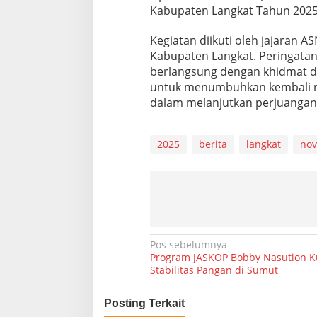
Kabupaten Langkat Tahun 2025
Kegiatan diikuti oleh jajaran ASN
Kabupaten Langkat. Peringatan
berlangsung dengan khidmat 
untuk menumbuhkan kembali ni
dalam melanjutkan perjuangan
2025
berita
langkat
no
N
Pos sebelumnya
Program JASKOP Bobby Nasution K
a
Stabilitas Pangan di Sumut
v
Posting Terkait
i