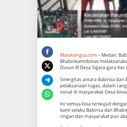
a
b
i
n
k
a
m
t
i
b
m
Matabangsa.com
– Medan: Bab
a
Bhabinkamtibmas melaksanakan
s
Dusun lll Desa Sigara-gara Kec
K
o
Sinergitas antara Babinsa dan
m
s
pelaksanaan tugas, dalam ran
o
sosial di masyarakat Desa bina
s
d
Ini semua bisa terwujud denga
e
kami selaku Babinsa dan Bhabi
n
g
ringan dan masyarakat pun ak
a
n