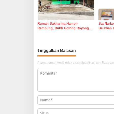
Rumah Sakharina Hampir
Sat Narko
Rampung, Bukti Gotong Royong
Belawan 
Masih Lebih Cepat dari Janji
Belawan I
Banyak Orang
Tinggalkan Balasan
Alamat email Anda tidak akan dipublikasikan.
Ruas yan