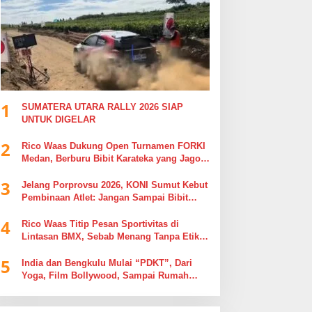
1
SUMATERA UTARA RALLY 2026 SIAP
UNTUK DIGELAR
2
Rico Waas Dukung Open Turnamen FORKI
Medan, Berburu Bibit Karateka yang Jago
di Arena, Bukan Jago Berdebat di Kolom
3
Komentar
Jelang Porprovsu 2026, KONI Sumut Kebut
Pembinaan Atlet: Jangan Sampai Bibit
Emas Pindah Jersey
4
Rico Waas Titip Pesan Sportivitas di
Lintasan BMX, Sebab Menang Tanpa Etika
Tak Ada Gunanya
5
India dan Bengkulu Mulai “PDKT”, Dari
Yoga, Film Bollywood, Sampai Rumah
Sakit