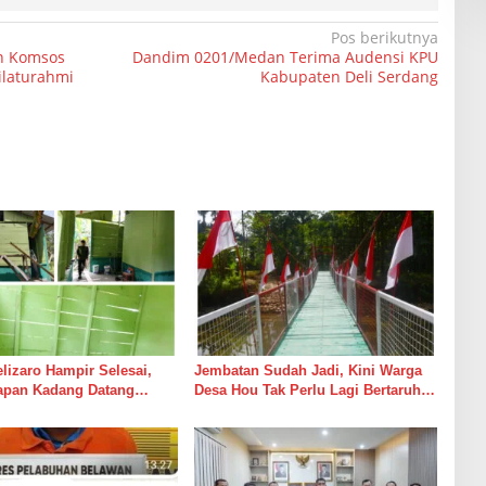
Pos berikutnya
n Komsos
Dandim 0201/Medan Terima Audensi KPU
ilaturahmi
Kabupaten Deli Serdang
izaro Hampir Selesai,
Jembatan Sudah Jadi, Kini Warga
rapan Kadang Datang
Desa Hou Tak Perlu Lagi Bertaruh
Suara Palu dan Semen
dengan Arus Sungai