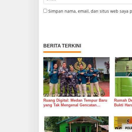
Simpan nama, email, dan situs web saya 
BERITA TERKINI
Ruang Digital: Medan Tempur Baru
Rumah Del
yang Tak Mengenal Gencatan
Bukti Ha
Senjata
Bersama 