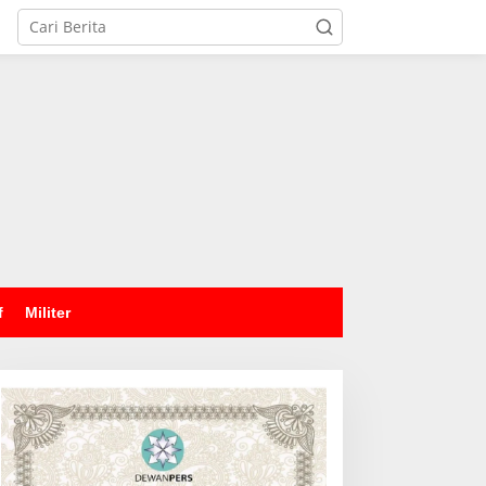
tutup
f
Militer