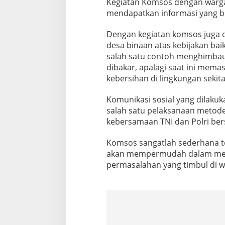
Kegiatan Komsos dengan warga 
W
mendapatkan informasi yang b
a
r
g
Dengan kegiatan komsos juga 
a
desa binaan atas kebijakan ba
D
salah satu contoh menghimbau
e
dibakar, apalagi saat ini mem
s
kebersihan di lingkungan sekit
a
B
i
Komunikasi sosial yang dilak
n
salah satu pelaksanaan metode
a
kebersamaan TNI dan Polri ber
a
n
Komsos sangatlah sederhana t
akan mempermudah dalam mela
permasalahan yang timbul di w