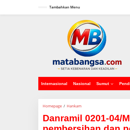
L
Tambahkan Menu
e
w
a
tutup
t
i
k
e
k
o
n
t
e
n
Internasional
Nasional
Sumut
Pend
Homepage
/
Hankam
D
a
Danramil 0201-04/M
n
r
pembersihan dan 
a