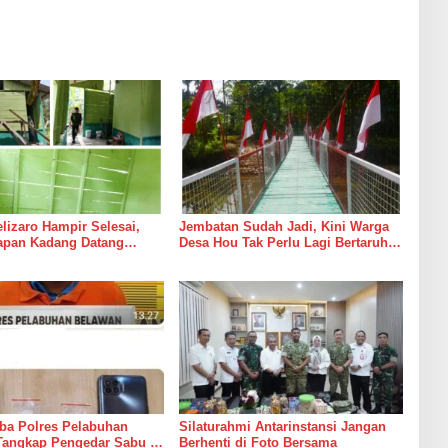
izaro Hampir Selesai,
Jembatan Sudah Jadi, Kini Warga
rapan Kadang Datang
Desa Hou Tak Perlu Lagi Bertaruh
Suara Palu dan Semen
dengan Arus Sungai
ba Polres Pelabuhan
Silaturahmi Antarinstansi Jangan
Tangkap Pengedar Sabu di
Berhenti di Foto Bersama