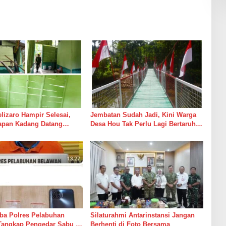
izaro Hampir Selesai,
Jembatan Sudah Jadi, Kini Warga
rapan Kadang Datang
Desa Hou Tak Perlu Lagi Bertaruh
Suara Palu dan Semen
dengan Arus Sungai
ba Polres Pelabuhan
Silaturahmi Antarinstansi Jangan
Tangkap Pengedar Sabu di
Berhenti di Foto Bersama