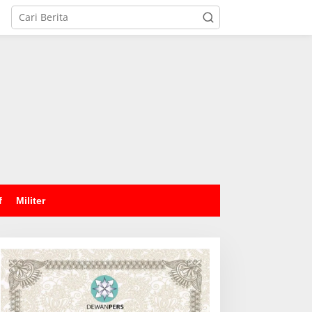
tutup
f
Militer