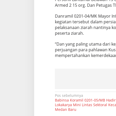
e
Armed 2 15 org. Dan Petugas TM
c
a
Danramil 0201-04/MK Mayor I
t
kegiatan tersebut dalam persi
a
n
pelaksanaan ziarah nantinya k
T
peserta ziarah.
a
m
“Dan yang paling utama dari ke
a
perjuangan para pahlawan Ku
n
M
mempertahankan kemerdekaan n
a
k
a
m
P
a
h
l
N
Pos sebelumnya
a
Babinsa Koramil 0201-05/MB Hadir
w
a
Lokakarya Mini Lintas Sektoral Ke
a
Medan Baru
v
n
J