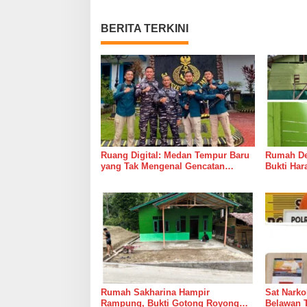
BERITA TERKINI
Ruang Digital: Medan Tempur Baru
Rumah Del
yang Tak Mengenal Gencatan
Bukti Ha
Senjata
Bersama 
Rumah Sakharina Hampir
Sat Narko
Rampung, Bukti Gotong Royong
Belawan 