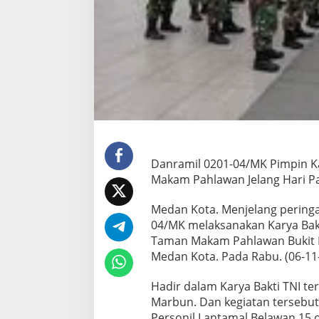
a
k
t
i
T
N
I
p
e
m
b
e
r
Danramil 0201-04/MK Pimpin K
s
Makam Pahlawan Jelang Hari 
i
h
Medan Kota. Menjelang peringa
a
04/MK melaksanakan Karya Bak
n
d
Taman Makam Pahlawan Bukit Bar
a
Medan Kota. Pada Rabu. (06-11
n
p
Hadir dalam Karya Bakti TNI te
e
Marbun. Dan kegiatan tersebut
n
g
Personil Lantamal Belawan 15 o