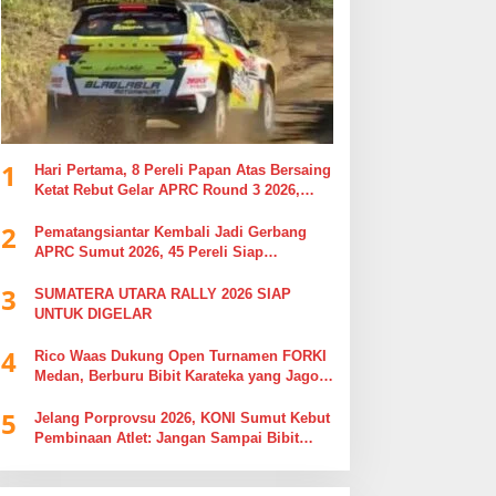
1
Hari Pertama, 8 Pereli Papan Atas Bersaing
Ketat Rebut Gelar APRC Round 3 2026,
Termasuk Musa Rajekshah
2
Pematangsiantar Kembali Jadi Gerbang
APRC Sumut 2026, 45 Pereli Siap
Taklukkan Lintasan Kebun Tobasari
3
Kabupaten Simalungun
SUMATERA UTARA RALLY 2026 SIAP
UNTUK DIGELAR
4
Rico Waas Dukung Open Turnamen FORKI
Medan, Berburu Bibit Karateka yang Jago
di Arena, Bukan Jago Berdebat di Kolom
5
Komentar
Jelang Porprovsu 2026, KONI Sumut Kebut
Pembinaan Atlet: Jangan Sampai Bibit
Emas Pindah Jersey