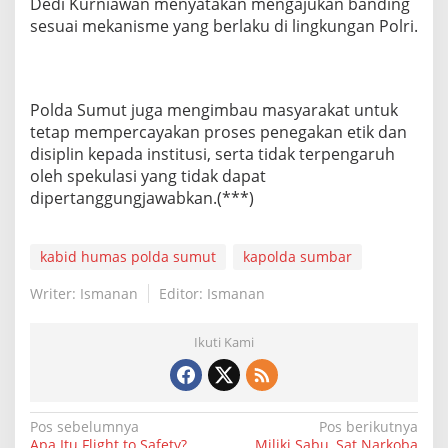
Dedi Kurniawan menyatakan mengajukan banding
sesuai mekanisme yang berlaku di lingkungan Polri.
Polda Sumut juga mengimbau masyarakat untuk
tetap mempercayakan proses penegakan etik dan
disiplin kepada institusi, serta tidak terpengaruh
oleh spekulasi yang tidak dapat
dipertanggungjawabkan.(***)
kabid humas polda sumut
kapolda sumbar
Writer: Ismanan
Editor: Ismanan
Ikuti Kami
N
Pos sebelumnya
Pos berikutnya
Apa Itu Flight to Safety?
Miliki Sabu, Sat Narkoba