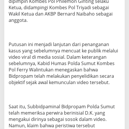
dipimpin Kombes Pol Philemon Ginting selaku
o
Ketua, didampingi Kombes Pol Triyadi sebagai
l
Wakil Ketua dan AKBP Bernard Naibaho sebagai
d
a
anggota.
S
u
m
u
Putusan ini menjadi lanjutan dari penanganan
t
T
kasus yang sebelumnya mencuat ke publik melalui
e
video viral di media sosial. Dalam keterangan
g
sebelumnya, Kabid Humas Polda Sumut Kombes
a
Pol Ferry Walintukan menegaskan bahwa
s
Bidpropam telah melakukan penyelidikan secara
k
a
objektif sejak awal kemunculan video tersebut.
n
K
o
m
Saat itu, Subbidpaminal Bidpropam Polda Sumut
i
t
telah memeriksa perwira berinisial D.K. yang
m
mengakui dirinya sebagai sosok dalam video.
e
Namun, klaim bahwa peristiwa tersebut
n