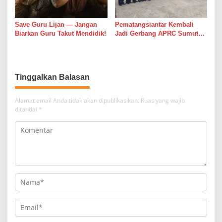
Save Guru Lijan — Jangan
Pematangsiantar Kembali
Biarkan Guru Takut Mendidik!
Jadi Gerbang APRC Sumut
2026, 45 Pereli Siap
Taklukkan Lintasan Kebun
Tobasari Kabupaten
Simalungun
Tinggalkan Balasan
Alamat email Anda tidak akan dipublikasikan.
Ruas yang wajib
ditandai
*