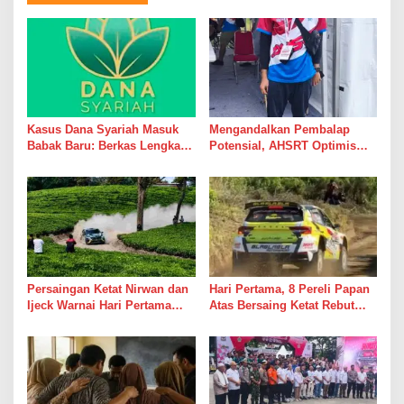
Kasus Dana Syariah Masuk
Mengandalkan Pembalap
Babak Baru: Berkas Lengkap,
Potensial, AHSRT Optimis
Aset Diburu, Korban Masih
Raih Hasil Terbaik Kejurnas
Menunggu
Rally 2026 Putaran 4 di
Sumatera Utara
Persaingan Ketat Nirwan dan
Hari Pertama, 8 Pereli Papan
Ijeck Warnai Hari Pertama
Atas Bersaing Ketat Rebut
Gelaran APRC 2026 Round 3
Gelar APRC Round 3 2026,
di Kebun Tobasari
Termasuk Musa Rajekshah
Simalungun