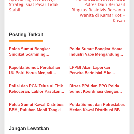
a
Strategi saat Pasar Tidak
Polres Dairi Berhasil
Stabil
Ringkus Residivis Bersama
v
Wanita di Kamar Kos –
i
Kosan
g
Posting Terkait
a
s
Polda Sumut Bongkar
Polda Sumut Bongkar Home
i
Sindikat Scamming
Industri Vape Mengandung
Internasional di Apartemen
Etomidate, Bahan Baku
p
Medan, Korban Rugi Rp6,7
Diduga Dipasok dari Kamboja
Kapolda Sumut: Perubahan
LPPBI Akan Laporkan
o
Miliar
UU Polri Harus Menjadi
Perwira Berinisial F ke
s
Fondasi Penguatan
Propam Mabes Polri, Desak
Profesionalisme dan
PTDH
Polisi dan PGN Telusuri Titik
Dirres PPA dan PPO Polda
Akuntabilitas Personel
Kebocoran, Labfor Pastikan
Sumut Koordinasi dengan
Ledakan Grand Polonia
USU, Dorong Korban Dugaan
Dipicu Akumulasi Gas
Pelecehan Seksual Segera
Polda Sumut Kawal Distribusi
Polda Sumut dan Polrestabes
Melapor
BBM, Puluhan Mobil Tangki
Medan Kawal Distribusi BBM,
Diberangkatkan ke SPBU
Pastikan Pasokan dan
Demi Jaga Pasokan untuk
Pelayanan di SPBU Berjalan
Masyarakat
Lancar
Jangan Lewatkan