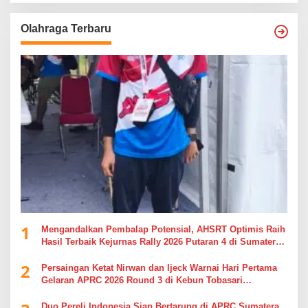
Olahraga Terbaru
1
Mengandalkan Pembalap Potensial, AHSRT Optimis Raih
Hasil Terbaik Kejurnas Rally 2026 Putaran 4 di Sumatera
Utara
2
Persaingan Ketat Nirwan dan Ijeck Warnai Hari Pertama
Gelaran APRC 2026 Round 3 di Kebun Tobasari
Simalungun
Duo Pereli Indonesia Siap Bertarung di APRC Sumatera