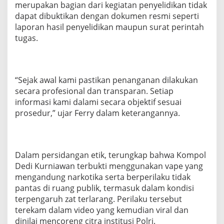
merupakan bagian dari kegiatan penyelidikan tidak
P
dapat dibuktikan dengan dokumen resmi seperti
e
n
laporan hasil penyelidikan maupun surat perintah
i
tugas.
n
d
a
k
a
“Sejak awal kami pastikan penanganan dilakukan
n
secara profesional dan transparan. Setiap
T
informasi kami dalami secara objektif sesuai
e
prosedur,” ujar Ferry dalam keterangannya.
g
a
s
Dalam persidangan etik, terungkap bahwa Kompol
Dedi Kurniawan terbukti menggunakan vape yang
mengandung narkotika serta berperilaku tidak
pantas di ruang publik, termasuk dalam kondisi
terpengaruh zat terlarang. Perilaku tersebut
terekam dalam video yang kemudian viral dan
dinilai mencoreng citra institusi Polri.