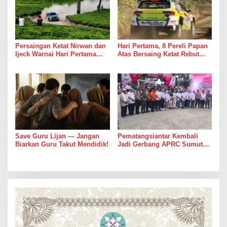
Persaingan Ketat Nirwan dan
Hari Pertama, 8 Pereli Papan
Ijeck Warnai Hari Pertama
Atas Bersaing Ketat Rebut
Gelaran APRC 2026 Round 3
Gelar APRC Round 3 2026,
di Kebun Tobasari
Termasuk Musa Rajekshah
Simalungun
Save Guru Lijan — Jangan
Pematangsiantar Kembali
Biarkan Guru Takut Mendidik!
Jadi Gerbang APRC Sumut
2026, 45 Pereli Siap
Taklukkan Lintasan Kebun
Tobasari Kabupaten
Simalungun