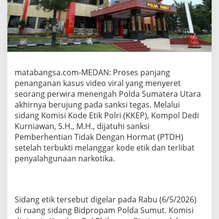
a
n
g
E
t
i
k
:
matabangsa.com-MEDAN: Proses panjang
K
penanganan kasus video viral yang menyeret
o
m
seorang perwira menengah Polda Sumatera Utara
p
akhirnya berujung pada sanksi tegas. Melalui
o
sidang Komisi Kode Etik Polri (KKEP), Kompol Dedi
l
Kurniawan, S.H., M.H., dijatuhi sanksi
D
Pemberhentian Tidak Dengan Hormat (PTDH)
K
D
setelah terbukti melanggar kode etik dan terlibat
i
penyalahgunaan narkotika.
p
e
c
a
t
Sidang etik tersebut digelar pada Rabu (6/5/2026)
,
di ruang sidang Bidpropam Polda Sumut. Komisi
P