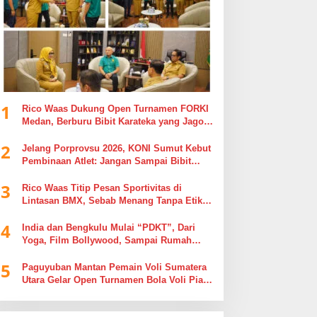
1
Rico Waas Dukung Open Turnamen FORKI
Medan, Berburu Bibit Karateka yang Jago
di Arena, Bukan Jago Berdebat di Kolom
2
Komentar
Jelang Porprovsu 2026, KONI Sumut Kebut
Pembinaan Atlet: Jangan Sampai Bibit
Emas Pindah Jersey
3
Rico Waas Titip Pesan Sportivitas di
Lintasan BMX, Sebab Menang Tanpa Etika
Tak Ada Gunanya
4
India dan Bengkulu Mulai “PDKT”, Dari
Yoga, Film Bollywood, Sampai Rumah
Sakit
5
Paguyuban Mantan Pemain Voli Sumatera
Utara Gelar Open Turnamen Bola Voli Piala
Dandenpom I/5 Cup Putra Putri