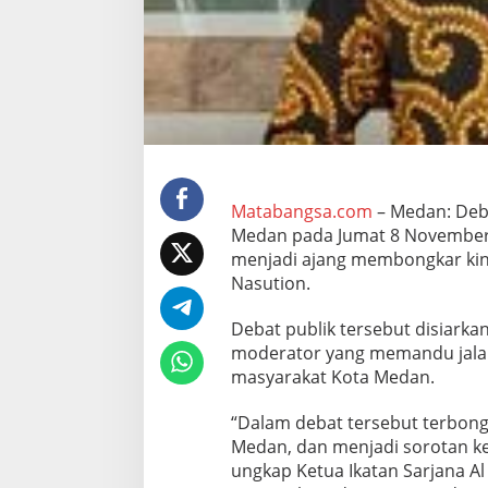
g
k
a
p
B
o
b
b
y
N
a
Matabangsa.com
– Medan: Deba
s
Medan pada Jumat 8 November 
u
menjadi ajang membongkar kin
t
Nasution.
i
o
n
Debat publik tersebut disiarka
D
moderator yang memandu jalan
i
masyarakat Kota Medan.
n
i
“Dalam debat tersebut terbong
l
a
Medan, dan menjadi sorotan ke
i
ungkap Ketua Ikatan Sarjana Al
G