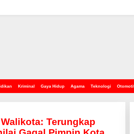
idikan
Kriminal
Gaya Hidup
Agama
Teknologi
Otomoti
 Walikota: Terungkap
ilai Gagal Pimpin Kota