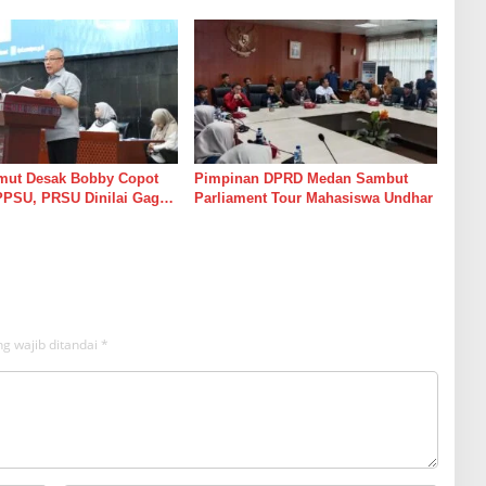
erimakasih, Jalan
Politik
 Medan Perjuangan
ulus
ut Desak Bobby Copot
Pimpinan DPRD Medan Sambut
PPSU, PRSU Dinilai Gagal
Parliament Tour Mahasiswa Undhar
ik Pengunjung
g wajib ditandai
*