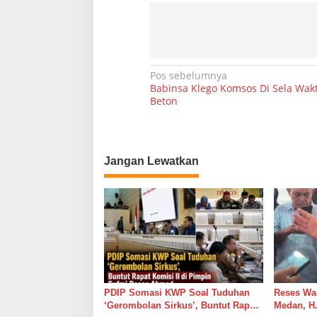
N
Pos sebelumnya
Babinsa Klego Komsos Di Sela Wak
a
Beton
v
i
g
Jangan Lewatkan
a
s
i
p
o
s
PDIP Somasi KWP Soal Tuduhan
Reses Wa
‘Gerombolan Sirkus’, Buntut Rapat
Medan, H