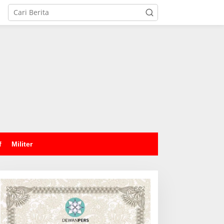
tutup
f
Militer