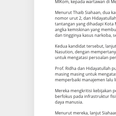
MIKom, kepada wartawan di Me
a
g
Menurut Thaib Siahaan, dua ka
a
l
nomor urut 2, dan Hidayatulla
P
tantangan yang dihadapi Kota M
i
angka kemiskinan yang membua
m
dan tingginya kasus narkoba, 
p
i
n
Kedua kandidat tersebut, lanju
K
Nasution, dengan mempertanyak
o
untuk mengatasi persoalan per
t
a
Prof. Ridha dan Hidayatullah p
M
e
masing masing untuk mengatas
d
memperbaiki manajemen lalu l
a
n
Mereka mengkritisi kebijakan 
berfokus pada infrastruktur 
daya manusia.
Menurut mereka, lanjut Siahaa