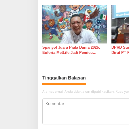
Komisi II di Pimpin Sufmi Dasco
Ucapkan T
Ahmad
Pimpinan
Diaspal M
Spanyol Juara Piala Dunia 2026:
DPRD Sum
Euforia MetLife Jadi Pemicu
Dirut PT 
Kebangkitan PSMS Medan Menuju
Total Tar
Pentas Dunia
Tinggalkan Balasan
Alamat email Anda tidak akan dipublikasikan.
Ruas yan