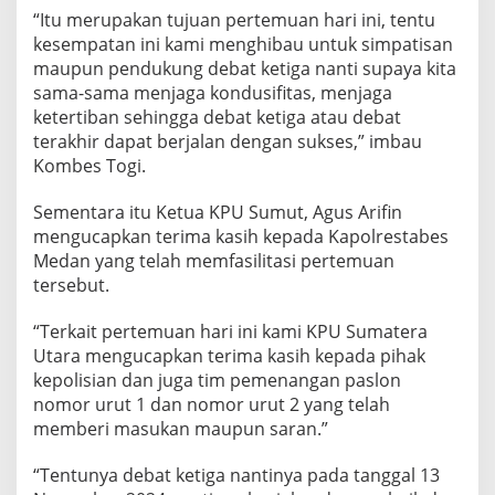
n
“Itu merupakan tujuan pertemuan hari ini, tentu
W
kesempatan ini kami menghibau untuk simpatisan
a
maupun pendukung debat ketiga nanti supaya kita
k
sama-sama menjaga kondusifitas, menjaga
i
l
ketertiban sehingga debat ketiga atau debat
G
terakhir dapat berjalan dengan sukses,” imbau
u
Kombes Togi.
b
e
Sementara itu Ketua KPU Sumut, Agus Arifin
r
n
mengucapkan terima kasih kepada Kapolrestabes
u
Medan yang telah memfasilitasi pertemuan
r
tersebut.
S
u
“Terkait pertemuan hari ini kami KPU Sumatera
m
u
Utara mengucapkan terima kasih kepada pihak
t
kepolisian dan juga tim pemenangan paslon
nomor urut 1 dan nomor urut 2 yang telah
memberi masukan maupun saran.”
“Tentunya debat ketiga nantinya pada tanggal 13