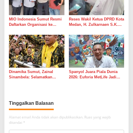
MIO Indonesia Sumut Resmi
Reses Wakil Ketua DPRD Kota
Daftarkan Organisasi ke
Medan, H. Zulkarnaen S.K.M
Kesbangpol, Langkah Awal
Warga Ucapkan Terimakasih,
Perkuat Profesionalisme
Jalan Pimpinan Medan
Media Online
Perjuangan Diaspal Mulus
Dinamika Sumut, Zainal
Spanyol Juara Piala Dunia
Sinambela: Selamatkan
2026: Euforia MetLife Jadi
Golkar dari Broker Politik
Pemicu Kebangkitan PSMS
Medan Menuju Pentas Dunia
Tinggalkan Balasan
Alamat email Anda tidak akan dipublikasikan.
Ruas yang wajib
ditandai
*