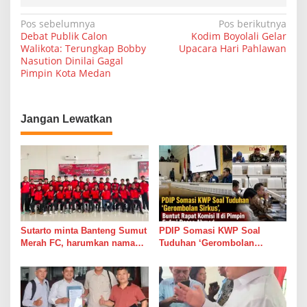
N
Pos sebelumnya
Pos berikutnya
Debat Publik Calon
Kodim Boyolali Gelar
a
Walikota: Terungkap Bobby
Upacara Hari Pahlawan
Nasution Dinilai Gagal
v
Pimpin Kota Medan
i
g
a
Jangan Lewatkan
s
i
p
o
s
Sutarto minta Banteng Sumut
PDIP Somasi KWP Soal
Merah FC, harumkan nama
Tuduhan ‘Gerombolan
Sumut di Ajang Soekarno
Sirkus’, Buntut Rapat Komisi
Cup 2026
II di Pimpin Sufmi Dasco
Ahmad