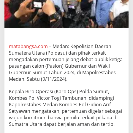
s
a
n
J
a
g
a
K
e
matabangsa.com
– Medan: Kepolisian Daerah
t
Sumatera Utara (Poldasu) dan pihak terkait
e
mengadakan pertemuan jelang debat publik ketiga
r
pasangan calon (Paslon) Gubernur dan Wakil
t
Gubernur Sumut Tahun 2024, di Mapolrestabes
i
b
Medan, Sabtu (9/11/2024).
a
n
Kepala Biro Operasi (Karo Ops) Polda Sumut,
J
Kombes Pol Victor Togi Tambunan, didampingi
e
Kapolrestabes Medan Kombes Pol Gidion Arif
l
a
Setyawan mengatakan, pertemuan digelar sebagai
n
wujud komitmen bahwa pemilu terkait pilkada di
g
Sumatra Utara dapat berjalan aman dan tertib.
D
e