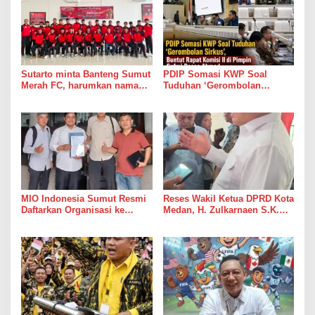
Sutarto minta Banteng Sumut
PDIP Somasi KWP Soal
Merah FC, harumkan nama
Tuduhan ‘Gerombolan
Sumut di Ajang Soekarno
Sirkus’, Buntut Rapat Komisi
Cup 2026
II di Pimpin Sufmi Dasco
Ahmad
MIO Indonesia Sumut Resmi
Reses Wakil Ketua DPRD Kota
Daftarkan Organisasi ke
Medan, H. Zulkarnaen S.K.M
Kesbangpol, Langkah Awal
Warga Ucapkan Terimakasih,
Perkuat Profesionalisme
Jalan Pimpinan Medan
Media Online
Perjuangan Diaspal Mulus