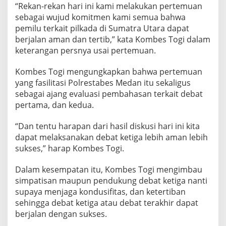
“Rekan-rekan hari ini kami melakukan pertemuan
b
a
sebagai wujud komitmen kami semua bahwa
t
pemilu terkait pilkada di Sumatra Utara dapat
K
berjalan aman dan tertib,” kata Kombes Togi dalam
e
keterangan persnya usai pertemuan.
t
i
g
Kombes Togi mengungkapkan bahwa pertemuan
a
yang fasilitasi Polrestabes Medan itu sekaligus
P
sebagai ajang evaluasi pembahasan terkait debat
a
pertama, dan kedua.
s
l
o
“Dan tentu harapan dari hasil diskusi hari ini kita
n
dapat melaksanakan debat ketiga lebih aman lebih
G
sukses,” harap Kombes Togi.
u
b
Dalam kesempatan itu, Kombes Togi mengimbau
e
r
simpatisan maupun pendukung debat ketiga nanti
n
supaya menjaga kondusifitas, dan ketertiban
u
sehingga debat ketiga atau debat terakhir dapat
r
berjalan dengan sukses.
d
a