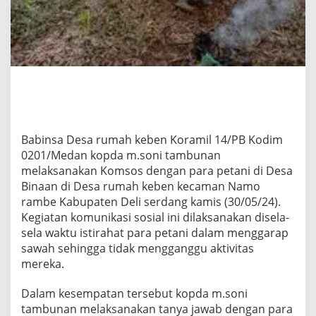
N
S
A
M
E
L
A
K
S
A
N
Babinsa Desa rumah keben Koramil 14/PB Kodim
A
0201/Medan kopda m.soni tambunan
K
melaksanakan Komsos dengan para petani di Desa
A
N
Binaan di Desa rumah keben kecaman Namo
K
rambe Kabupaten Deli serdang kamis (30/05/24).
O
Kegiatan komunikasi sosial ini dilaksanakan disela-
M
sela waktu istirahat para petani dalam menggarap
S
sawah sehingga tidak mengganggu aktivitas
O
S
mereka.
D
E
Dalam kesempatan tersebut kopda m.soni
N
tambunan melaksanakan tanya jawab dengan para
G