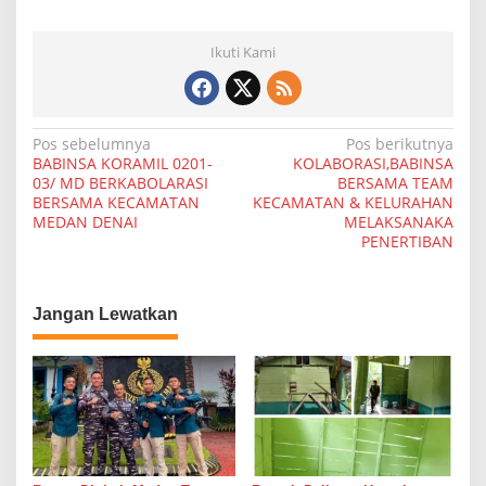
Ikuti Kami
N
Pos sebelumnya
Pos berikutnya
BABINSA KORAMIL 0201-
KOLABORASI,BABINSA
a
03/ MD BERKABOLARASI
BERSAMA TEAM
BERSAMA KECAMATAN
KECAMATAN & KELURAHAN
v
MEDAN DENAI
MELAKSANAKA
i
PENERTIBAN
g
a
Jangan Lewatkan
s
i
p
o
s