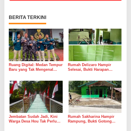
BERITA TERKINI
Ruang Digital: Medan Tempur
Rumah Delizaro Hampir
Baru yang Tak Mengenal
Selesai, Bukti Harapan
Gencatan Senjata
Kadang Datang Bersama
Suara Palu dan Semen
Jembatan Sudah Jadi, Kini
Rumah Sakharina Hampir
Warga Desa Hou Tak Perlu
Rampung, Bukti Gotong
Lagi Bertaruh dengan Arus
Royong Masih Lebih Cepat
Sungai
dari Janji Banyak Orang