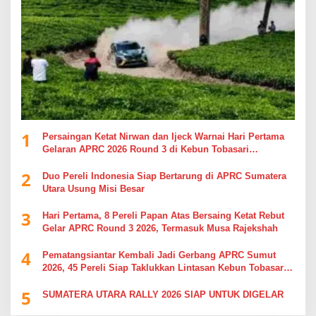
1
Persaingan Ketat Nirwan dan Ijeck Warnai Hari Pertama
Gelaran APRC 2026 Round 3 di Kebun Tobasari
Simalungun
2
Duo Pereli Indonesia Siap Bertarung di APRC Sumatera
Utara Usung Misi Besar
3
Hari Pertama, 8 Pereli Papan Atas Bersaing Ketat Rebut
Gelar APRC Round 3 2026, Termasuk Musa Rajekshah
4
Pematangsiantar Kembali Jadi Gerbang APRC Sumut
2026, 45 Pereli Siap Taklukkan Lintasan Kebun Tobasari
Kabupaten Simalungun
5
SUMATERA UTARA RALLY 2026 SIAP UNTUK DIGELAR