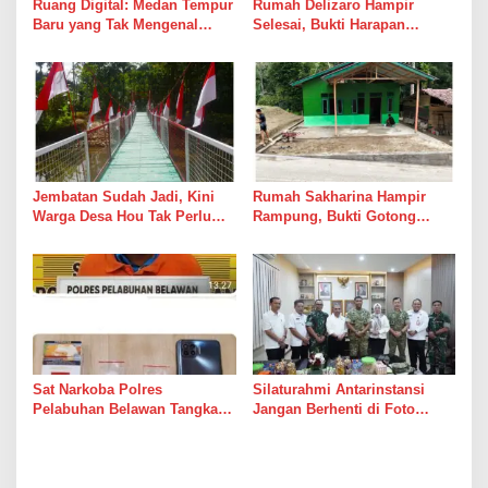
Ruang Digital: Medan Tempur
Rumah Delizaro Hampir
Baru yang Tak Mengenal
Selesai, Bukti Harapan
Gencatan Senjata
Kadang Datang Bersama
Suara Palu dan Semen
Jembatan Sudah Jadi, Kini
Rumah Sakharina Hampir
Warga Desa Hou Tak Perlu
Rampung, Bukti Gotong
Lagi Bertaruh dengan Arus
Royong Masih Lebih Cepat
Sungai
dari Janji Banyak Orang
Sat Narkoba Polres
Silaturahmi Antarinstansi
Pelabuhan Belawan Tangkap
Jangan Berhenti di Foto
Pengedar Sabu di Belawan I
Bersama