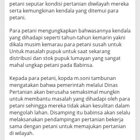
petani seputar kondisi pertanian diwilayah mereka
A
N
serta kemungkinan kendala yang ditemui para
P
petani.
E
T
Para petani mengungkapkan bahwasannya kendala
A
yang dihadapi seperti tahun-tahun kemarin yakni
N
I
dikala musim kemarau para petani susah untuk
Untuk masalah pupuk untuk saat sekarang
distribusi dan stok pupuk lumayan yang sangat
mahal ungkap petani pada Babinsa.
Kepada para petani, kopda m.soni tambunan
mengatakan bahwa pemerintah melalui Dinas
Pertanian akan berusaha semaksimal mungkin
untuk membantu masalah yang dihadapi oleh para
petani sehingga mereka tidak akan kesulitan dalam
mengolah lahan. Disamping itu babinsa akan selalu
melaksanakan pendampingan pertanian bekerja
sama dengan petani untuk memajukan pertanian
di wilayah.