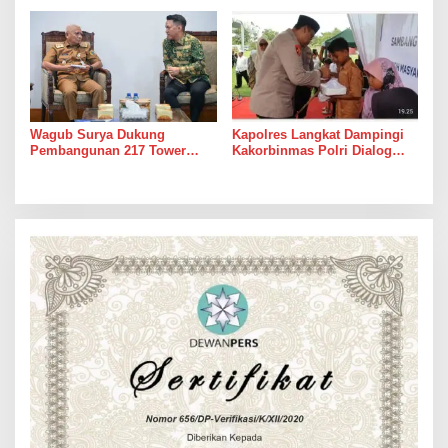
Melalui Manajemen Talenta
ASN
Wagub Surya Dukung
Kapolres Langkat Dampingi
Pembangunan 217 Tower
Kakorbinmas Polri Dialog
Transmisi PLN Langkat-
Kamtibmas Bersama Tokoh
Medan
Agama Dan Tokoh Masyarakat