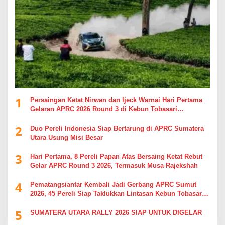
1
Persaingan Ketat Nirwan dan Ijeck Warnai Hari Pertama
Gelaran APRC 2026 Round 3 di Kebun Tobasari
Simalungun
2
Duo Pereli Indonesia Siap Bertarung di APRC Sumatera
Utara Usung Misi Besar
3
Hari Pertama, 8 Pereli Papan Atas Bersaing Ketat Rebut
Gelar APRC Round 3 2026, Termasuk Musa Rajekshah
4
Pematangsiantar Kembali Jadi Gerbang APRC Sumut
2026, 45 Pereli Siap Taklukkan Lintasan Kebun Tobasari
Kabupaten Simalungun
5
SUMATERA UTARA RALLY 2026 SIAP UNTUK DIGELAR