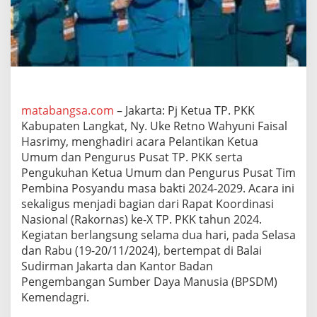
g
u
r
u
s
P
u
s
a
matabangsa.com
– Jakarta: Pj Ketua TP. PKK
t
Kabupaten Langkat, Ny. Uke Retno Wahyuni Faisal
T
Hasrimy, menghadiri acara Pelantikan Ketua
P
Umum dan Pengurus Pusat TP. PKK serta
.
Pengukuhan Ketua Umum dan Pengurus Pusat Tim
P
K
Pembina Posyandu masa bakti 2024-2029. Acara ini
K
sekaligus menjadi bagian dari Rapat Koordinasi
d
Nasional (Rakornas) ke-X TP. PKK tahun 2024.
a
Kegiatan berlangsung selama dua hari, pada Selasa
n
R
dan Rabu (19-20/11/2024), bertempat di Balai
a
Sudirman Jakarta dan Kantor Badan
k
Pengembangan Sumber Daya Manusia (BPSDM)
o
Kemendagri.
r
n