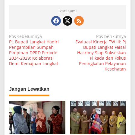
Ikuti Kami
N
Pos sebelumnya
Pos berikutnya
Pj. Bupati Langkat Hadiri
Evaluasi Kinerja TW III: Pj
a
Pengambilan Sumpah
Bupati Langkat Faisal
Pimpinan DPRD Periode
Hasrimy Siap Sukseskan
v
2024-2029: Kolaborasi
Pilkada dan Fokus
i
Demi Kemajuan Langkat
Peningkatan Pelayanan
Kesehatan
g
a
s
Jangan Lewatkan
i
p
o
s