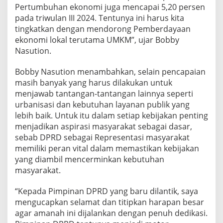
Pertumbuhan ekonomi juga mencapai 5,20 persen
t
i
pada triwulan III 2024. Tentunya ini harus kita
f
tingkatkan dengan mendorong Pemberdayaan
d
ekonomi lokal terutama UMKM”, ujar Bobby
a
Nasution.
p
a
t
Bobby Nasution menambahkan, selain pencapaian
B
masih banyak yang harus dilakukan untuk
e
menjawab tantangan-tantangan lainnya seperti
r
urbanisasi dan kebutuhan layanan publik yang
h
lebih baik. Untuk itu dalam setiap kebijakan penting
a
s
menjadikan aspirasi masyarakat sebagai dasar,
i
sebab DPRD sebagai Representasi masyarakat
l
memiliki peran vital dalam memastikan kebijakan
k
yang diambil mencerminkan kebutuhan
a
n
masyarakat.
P
r
“Kepada Pimpinan DPRD yang baru dilantik, saya
o
mengucapkan selamat dan titipkan harapan besar
g
agar amanah ini dijalankan dengan penuh dedikasi.
r
a