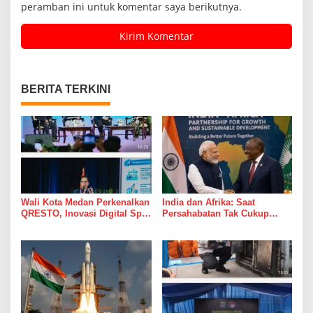
peramban ini untuk komentar saya berikutnya.
BERITA TERKINI
Wali Kota Medan Perkenalkan
India dan Afrika: Saat
QRESTO, Inovasi Digital Split
Persahabatan Tak Cukup
Bill Pajak Daerah Pertama di
Hanya Jadi Bahan Pidato
Indonesia pada APEKSI
Leadership Dialogue 2026