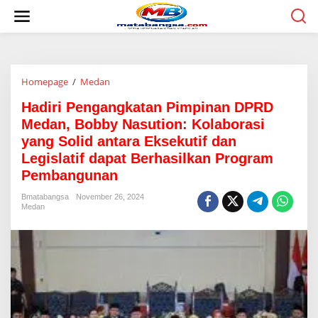
L
e
w
a
t
i
Homepage
/
Medan
H
k
a
e
Hadiri Pengangkatan Pimpinan DPRD
d
k
i
o
Medan, Bobby Nasution: Kolaborasi
r
n
yang Solid antara Eksekutif dan
i
t
Legislatif dapat Berhasilkan Program
P
e
e
n
Pembangunan
n
g
Bmatabangsa
November 26, 2024
Medan
a
n
g
k
a
t
a
n
P