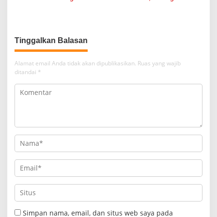
Internasional di Apartemen
Cuma Dekat di Brosur
Medan, Korban Rugi Rp6,7
Miliar
Tinggalkan Balasan
Alamat email Anda tidak akan dipublikasikan.
Ruas yang wajib
ditandai
*
Simpan nama, email, dan situs web saya pada