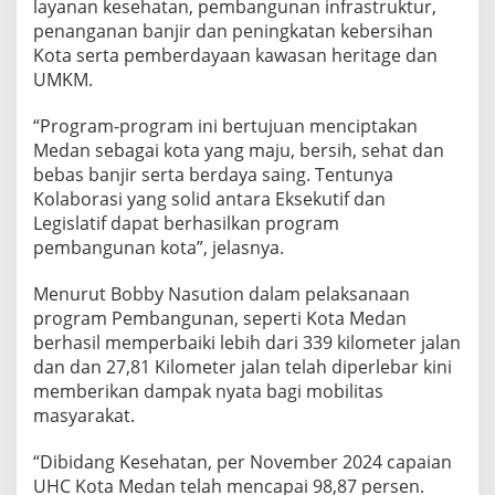
layanan kesehatan, pembangunan infrastruktur,
a
penanganan banjir dan peningkatan kebersihan
n
Kota serta pemberdayaan kawasan heritage dan
t
a
UMKM.
r
a
“Program-program ini bertujuan menciptakan
E
Medan sebagai kota yang maju, bersih, sehat dan
k
bebas banjir serta berdaya saing. Tentunya
s
e
Kolaborasi yang solid antara Eksekutif dan
k
Legislatif dapat berhasilkan program
u
pembangunan kota”, jelasnya.
t
i
Menurut Bobby Nasution dalam pelaksanaan
f
d
program Pembangunan, seperti Kota Medan
a
berhasil memperbaiki lebih dari 339 kilometer jalan
n
dan dan 27,81 Kilometer jalan telah diperlebar kini
L
memberikan dampak nyata bagi mobilitas
e
g
masyarakat.
i
s
“Dibidang Kesehatan, per November 2024 capaian
l
UHC Kota Medan telah mencapai 98,87 persen.
a