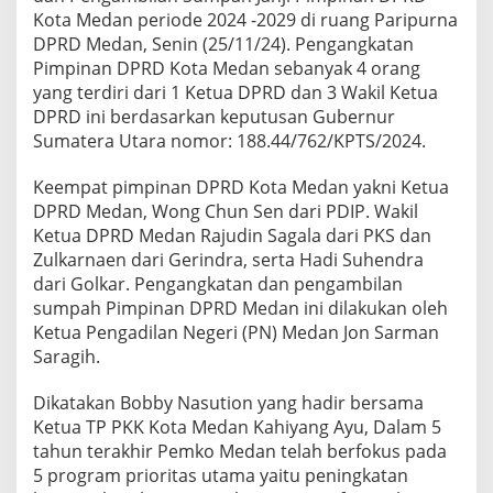
u
Kota Medan periode 2024 -2029 di ruang Paripurna
t
DPRD Medan, Senin (25/11/24). Pengangkatan
i
Pimpinan DPRD Kota Medan sebanyak 4 orang
o
yang terdiri dari 1 Ketua DPRD dan 3 Wakil Ketua
n
:
DPRD ini berdasarkan keputusan Gubernur
K
Sumatera Utara nomor: 188.44/762/KPTS/2024.
o
l
Keempat pimpinan DPRD Kota Medan yakni Ketua
a
DPRD Medan, Wong Chun Sen dari PDIP. Wakil
b
o
Ketua DPRD Medan Rajudin Sagala dari PKS dan
r
Zulkarnaen dari Gerindra, serta Hadi Suhendra
a
dari Golkar. Pengangkatan dan pengambilan
s
sumpah Pimpinan DPRD Medan ini dilakukan oleh
i
y
Ketua Pengadilan Negeri (PN) Medan Jon Sarman
a
Saragih.
n
g
Dikatakan Bobby Nasution yang hadir bersama
S
Ketua TP PKK Kota Medan Kahiyang Ayu, Dalam 5
o
l
tahun terakhir Pemko Medan telah berfokus pada
i
5 program prioritas utama yaitu peningkatan
d