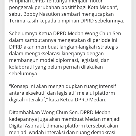
Pimpinan DPRD tentunya menjadi motor
m
penggerak perubahan positif bagi Kota Medan”,
P
sebut Bobby Nasution sembari mengucapkan
e
Terima kasih kepada pimpinan DPRD sebelumnya.
m
b
a
Sebelumnya Ketua DPRD Medan Wong Chun Sen
n
dalam sambutannya mengatakan di periode ini
g
DPRD akan membuat langkah-langkah strategis
u
dalam mengakselarasi kinerjanya dengan
n
membangun model diplomasi, legislasi, dan
a
n
kolaboratif yang belum pernah dilakukan
sebelumnya.
“Konsep ini akan menghidupkan ruang intensif
antara eksekutif dan legislatif melalui platform
digital interaktif,” kata Ketua DPRD Medan.
Ditambahkan Wong Chun Sen, DPRD Medan
kedepannya juga akan membuat Medan menjadi
Digital Aspiratif, dimana platform tersebut akan
menjadi wadah interaksi dan ruang demokrasi