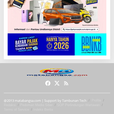
@2013 matabangsa.com | Support by Tambunan Tech
Profile
Redaksi
Pedoman Media Siber
SOP Perlindungan Wartawan
Terms of Service
Indeks Berita