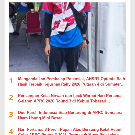
1
Mengandalkan Pembalap Potensial, AHSRT Optimis Raih
Hasil Terbaik Kejurnas Rally 2026 Putaran 4 di Sumatera
Utara
2
Persaingan Ketat Nirwan dan Ijeck Warnai Hari Pertama
Gelaran APRC 2026 Round 3 di Kebun Tobasari
Simalungun
3
Duo Pereli Indonesia Siap Bertarung di APRC Sumatera
Utara Usung Misi Besar
4
Hari Pertama, 8 Pereli Papan Atas Bersaing Ketat Rebut
Gelar APRC Round 3 2026, Termasuk Musa Rajekshah