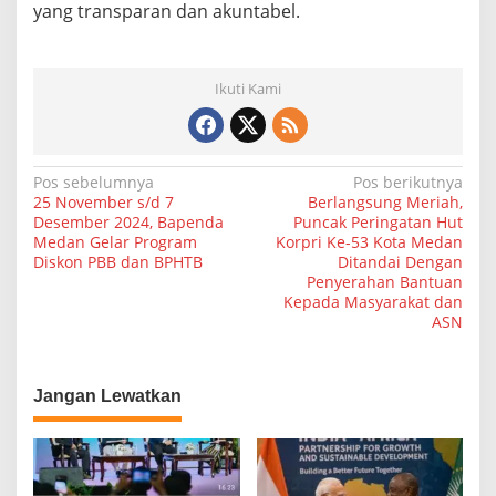
yang transparan dan akuntabel.
Ikuti Kami
N
Pos sebelumnya
Pos berikutnya
25 November s/d 7
Berlangsung Meriah,
a
Desember 2024, Bapenda
Puncak Peringatan Hut
Medan Gelar Program
Korpri Ke-53 Kota Medan
v
Diskon PBB dan BPHTB
Ditandai Dengan
i
Penyerahan Bantuan
Kepada Masyarakat dan
g
ASN
a
s
Jangan Lewatkan
i
p
o