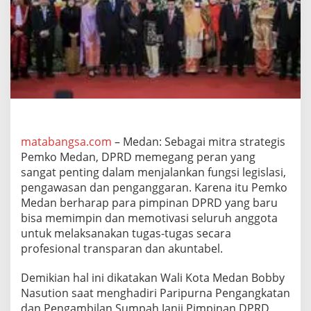
i
m
p
i
n
a
n
D
P
R
D
matabangsa.com
– Medan: Sebagai mitra strategis
M
Pemko Medan, DPRD memegang peran yang
e
d
sangat penting dalam menjalankan fungsi legislasi,
a
pengawasan dan penganggaran. Karena itu Pemko
n
Medan berharap para pimpinan DPRD yang baru
,
bisa memimpin dan memotivasi seluruh anggota
B
o
untuk melaksanakan tugas-tugas secara
b
profesional transparan dan akuntabel.
b
y
Demikian hal ini dikatakan Wali Kota Medan Bobby
N
Nasution saat menghadiri Paripurna Pengangkatan
a
s
dan Pengambilan Sumpah Janji Pimpinan DPRD