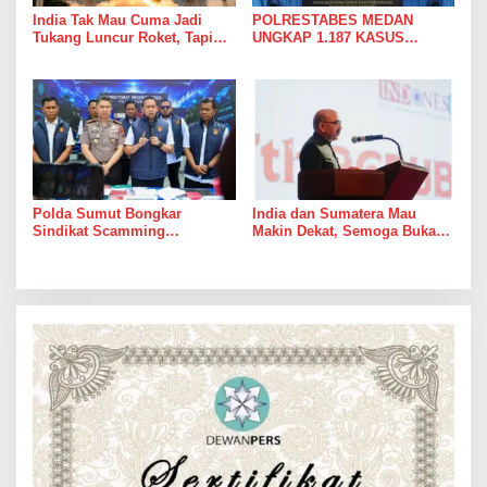
India Tak Mau Cuma Jadi
POLRESTABES MEDAN
Tukang Luncur Roket, Tapi
UNGKAP 1.187 KASUS
Mau Jadi Teman Main di Luar
NARKOBA DALAM 300 HARI,
Angkasa
MUSNAHKAN PULUHAN
KILOGRAM BARANG BUKTI
Polda Sumut Bongkar
India dan Sumatera Mau
Sindikat Scamming
Makin Dekat, Semoga Bukan
Internasional di Apartemen
Cuma Dekat di Brosur
Medan, Korban Rugi Rp6,7
Miliar