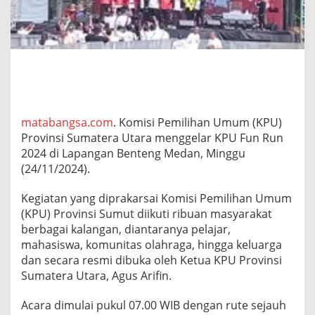
u
m
u
t
G
e
l
a
r
F
matabangsa.com
. Komisi Pemilihan Umum (KPU)
u
Provinsi Sumatera Utara menggelar KPU Fun Run
n
2024 di Lapangan Benteng Medan, Minggu
R
(24/11/2024).
u
n
d
Kegiatan yang diprakarsai Komisi Pemilihan Umum
i
(KPU) Provinsi Sumut diikuti ribuan masyarakat
L
berbagai kalangan, diantaranya pelajar,
a
mahasiswa, komunitas olahraga, hingga keluarga
p
dan secara resmi dibuka oleh Ketua KPU Provinsi
a
n
Sumatera Utara, Agus Arifin.
g
a
Acara dimulai pukul 07.00 WIB dengan rute sejauh
n