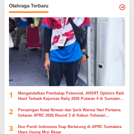
Olahraga Terbaru
1
Mengandalkan Pembalap Potensial, AHSRT Optimis Raih
Hasil Terbaik Kejurnas Rally 2026 Putaran 4 di Sumatera
Utara
2
Persaingan Ketat Nirwan dan Ijeck Warnai Hari Pertama
Gelaran APRC 2026 Round 3 di Kebun Tobasari
Simalungun
3
Duo Pereli Indonesia Siap Bertarung di APRC Sumatera
Utara Usung Misi Besar