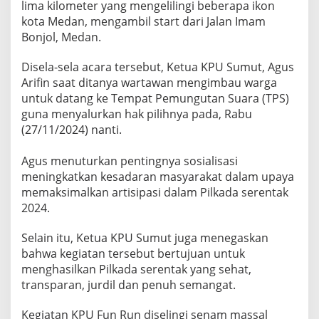
lima kilometer yang mengelilingi beberapa ikon
B
kota Medan, mengambil start dari Jalan Imam
e
n
Bonjol, Medan.
t
e
Disela-sela acara tersebut, Ketua KPU Sumut, Agus
n
Arifin saat ditanya wartawan mengimbau warga
g
untuk datang ke Tempat Pemungutan Suara (TPS)
M
e
guna menyalurkan hak pilihnya pada, Rabu
d
(27/11/2024) nanti.
a
n
Agus menuturkan pentingnya sosialisasi
meningkatkan kesadaran masyarakat dalam upaya
memaksimalkan artisipasi dalam Pilkada serentak
2024.
Selain itu, Ketua KPU Sumut juga menegaskan
bahwa kegiatan tersebut bertujuan untuk
menghasilkan Pilkada serentak yang sehat,
transparan, jurdil dan penuh semangat.
Kegiatan KPU Fun Run diselingi senam massal