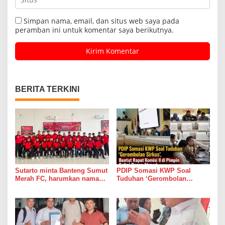
Simpan nama, email, dan situs web saya pada
peramban ini untuk komentar saya berikutnya.
BERITA TERKINI
Sutarto minta Banteng Sumut
PDIP Somasi KWP Soal
Merah FC, harumkan nama
Tuduhan ‘Gerombolan
Sumut di Ajang Soekarno
Sirkus’, Buntut Rapat Komisi
Cup 2026
II di Pimpin Sufmi Dasco
Ahmad