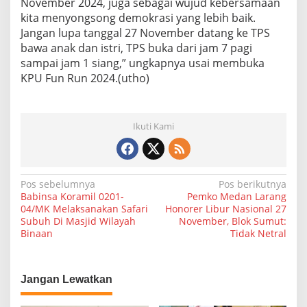
November 2024, juga sebagai wujud kebersamaan
kita menyongsong demokrasi yang lebih baik.
Jangan lupa tanggal 27 November datang ke TPS
bawa anak dan istri, TPS buka dari jam 7 pagi
sampai jam 1 siang,” ungkapnya usai membuka
KPU Fun Run 2024.(utho)
Ikuti Kami
N
Pos sebelumnya
Pos berikutnya
Babinsa Koramil 0201-
Pemko Medan Larang
a
04/MK Melaksanakan Safari
Honorer Libur Nasional 27
Subuh Di Masjid Wilayah
November, Blok Sumut:
v
Binaan
Tidak Netral
i
g
a
Jangan Lewatkan
s