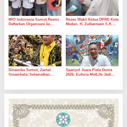
MIO Indonesia Sumut Resmi
Reses Wakil Ketua DPRD Kota
Daftarkan Organisasi ke
Medan, H. Zulkarnaen S.K.M
Kesbangpol, Langkah Awal
Warga Ucapkan Terimakasih,
Perkuat Profesionalisme
Jalan Pimpinan Medan
Media Online
Perjuangan Diaspal Mulus
Dinamika Sumut, Zainal
Spanyol Juara Piala Dunia
Sinambela: Selamatkan
2026: Euforia MetLife Jadi
Golkar dari Broker Politik
Pemicu Kebangkitan PSMS
Medan Menuju Pentas Dunia