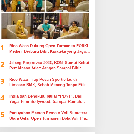
1
Rico Waas Dukung Open Turnamen FORKI
Medan, Berburu Bibit Karateka yang Jago
di Arena, Bukan Jago Berdebat di Kolom
2
Komentar
Jelang Porprovsu 2026, KONI Sumut Kebut
Pembinaan Atlet: Jangan Sampai Bibit
Emas Pindah Jersey
3
Rico Waas Titip Pesan Sportivitas di
Lintasan BMX, Sebab Menang Tanpa Etika
Tak Ada Gunanya
4
India dan Bengkulu Mulai “PDKT”, Dari
Yoga, Film Bollywood, Sampai Rumah
Sakit
5
Paguyuban Mantan Pemain Voli Sumatera
Utara Gelar Open Turnamen Bola Voli Piala
Dandenpom I/5 Cup Putra Putri