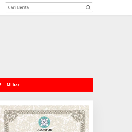
tutup
f
Militer