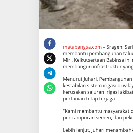
g
u
n
a
n
T
a
l
u
matabangsa.com
– Sragen: Ser
d
membantu pembangunan talud ir
I
Miri. Keikutsertaan Babinsa i
r
membangun infrastruktur yang v
i
g
a
Menurut Juhari, Pembangunan ta
s
kestabilan sistem irigasi di w
i
kerusakan saluran irigasi akiba
pertanian tetap terjaga.
“Kami membantu masyarakat dal
pencampuran semen, dan peker
Lebih lanjut, Juhari menamba