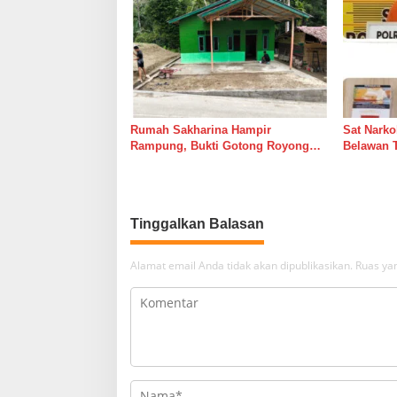
Rumah Sakharina Hampir
Sat Narko
Rampung, Bukti Gotong Royong
Belawan 
Masih Lebih Cepat dari Janji
Belawan I
Banyak Orang
Tinggalkan Balasan
Alamat email Anda tidak akan dipublikasikan.
Ruas yan