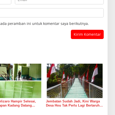
pada peramban ini untuk komentar saya berikutnya.
izaro Hampir Selesai,
Jembatan Sudah Jadi, Kini Warga
rapan Kadang Datang
Desa Hou Tak Perlu Lagi Bertaruh
Suara Palu dan Semen
dengan Arus Sungai