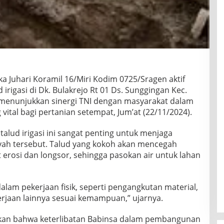
ka Juhari Koramil 16/Miri Kodim 0725/Sragen aktif
igasi di Dk. Bulakrejo Rt 01 Ds. Sunggingan Kec.
ni menunjukkan sinergi TNI dengan masyarakat dalam
ital bagi pertanian setempat, Jum’at (22/11/2024).
lud irigasi ini sangat penting untuk menjaga
ilayah tersebut. Talud yang kokoh akan mencegah
t erosi dan longsor, sehingga pasokan air untuk lahan
am pekerjaan fisik, seperti pengangkutan material,
jaan lainnya sesuai kemampuan,” ujarnya.
hkan bahwa keterlibatan Babinsa dalam pembangunan