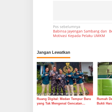
N
Pos sebelumnya
Babinsa Jayengan Sambang dan B
a
Motivasi Kepada Pelaku UMKM
v
i
Jangan Lewatkan
g
a
s
i
p
o
s
Ruang Digital: Medan Tempur Baru
Rumah Del
yang Tak Mengenal Gencatan
Bukti Ha
Senjata
Bersama 