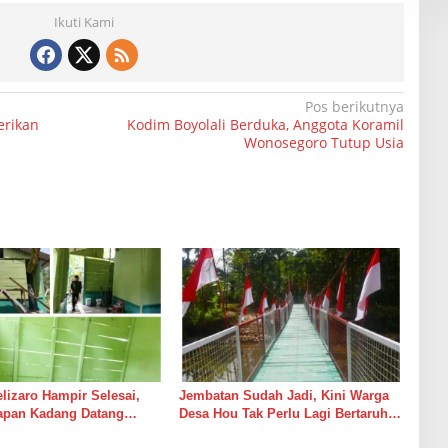
Ikuti Kami
Pos berikutnya
erikan
Kodim Boyolali Berduka, Anggota Koramil
Wonosegoro Tutup Usia
izaro Hampir Selesai,
Jembatan Sudah Jadi, Kini Warga
rapan Kadang Datang
Desa Hou Tak Perlu Lagi Bertaruh
Suara Palu dan Semen
dengan Arus Sungai