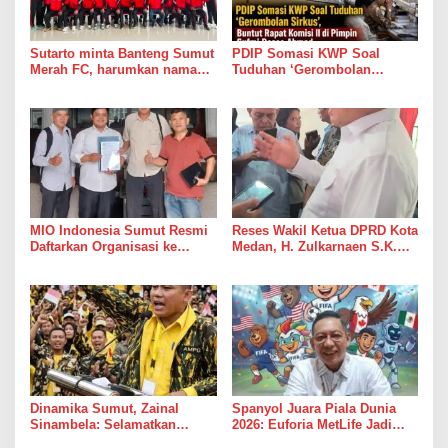
Sutarto minta Banteng Sumut
PDIP Somasi KWP Soal
Merah FC, harumkan nama
Tuduhan ‘Gerombolan
Sumut di Ajang Soekarno
Sirkus’, Buntut Rapat Komisi
Cup 2026
II di Pimpin Sufmi Dasco
Ahmad
MIO Indonesia Sumut Resmi
Reses Wakil Ketua DPRD Kota
Daftarkan Organisasi ke
Medan, H. Zulkarnaen S.K.M
Kesbangpol, Langkah Awal
Warga Ucapkan Terimakasih,
Perkuat Profesionalisme
Jalan Pimpinan Medan
Media Online
Perjuangan Diaspal Mulus
Dinamika Sumut, Zainal
Spanyol Juara Piala Dunia
Sinambela: Selamatkan
2026: Euforia MetLife Jadi
Golkar dari Broker Politik
Pemicu Kebangkitan PSMS