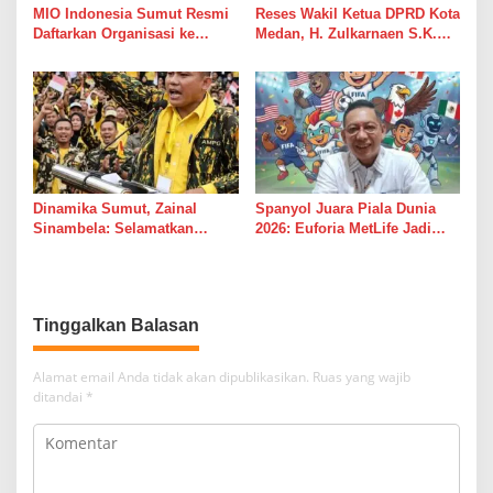
MIO Indonesia Sumut Resmi
Reses Wakil Ketua DPRD Kota
Daftarkan Organisasi ke
Medan, H. Zulkarnaen S.K.M
Kesbangpol, Langkah Awal
Warga Ucapkan Terimakasih,
Perkuat Profesionalisme
Jalan Pimpinan Medan
Media Online
Perjuangan Diaspal Mulus
Dinamika Sumut, Zainal
Spanyol Juara Piala Dunia
Sinambela: Selamatkan
2026: Euforia MetLife Jadi
Golkar dari Broker Politik
Pemicu Kebangkitan PSMS
Medan Menuju Pentas Dunia
Tinggalkan Balasan
Alamat email Anda tidak akan dipublikasikan.
Ruas yang wajib
ditandai
*