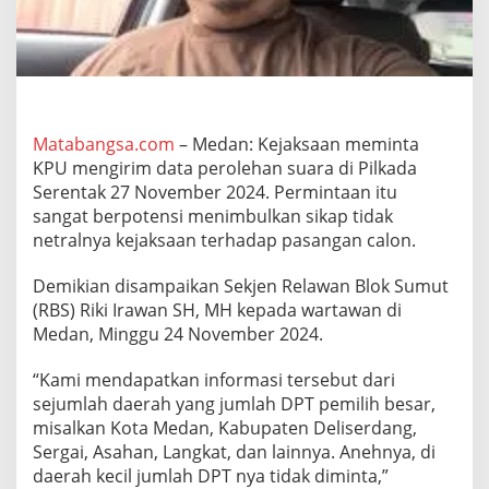
u
a
r
a
k
e
K
Matabangsa.com
– Medan: Kejaksaan meminta
P
KPU mengirim data perolehan suara di Pilkada
P
S
Serentak 27 November 2024. Permintaan itu
,
sangat berpotensi menimbulkan sikap tidak
A
netralnya kejaksaan terhadap pasangan calon.
p
a
Demikian disampaikan Sekjen Relawan Blok Sumut
T
u
(RBS) Riki Irawan SH, MH kepada wartawan di
j
Medan, Minggu 24 November 2024.
u
a
“Kami mendapatkan informasi tersebut dari
n
sejumlah daerah yang jumlah DPT pemilih besar,
n
y
misalkan Kota Medan, Kabupaten Deliserdang,
a
Sergai, Asahan, Langkat, dan lainnya. Anehnya, di
daerah kecil jumlah DPT nya tidak diminta,”