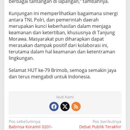
berbagai tantangan di lapangan,” tambahnya.
n
t
Kunjungan ini memperlihatkan bagaimana sinergi
u
antara TNI, Polri, dan pemerintah daerah
k
R
merupakan kunci keberhasilan dalam menjaga
a
keamanan dan ketertiban, khususnya di Tanjung
y
Morawa. Masyarakat pun diharapkan dapat
a
merasakan dampak positif dari kolaborasi ini,
k
a
terutama dalam hal keamanan dan ketentraman
n
lingkungan.
H
U
Selamat HUT ke-79 Brimob, semoga semakin jaya
T
dan terus mengabdi untuk Indonesia.
K
e
-
7
Ikuti Kami
9
B
r
i
m
N
Pos sebelumnya
Pos berikutnya
o
Babinsa Koramil 0201-
Debat Publik Terakhir
b