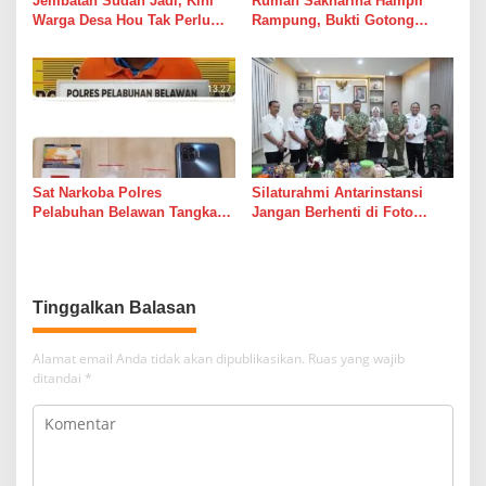
Jembatan Sudah Jadi, Kini
Rumah Sakharina Hampir
Warga Desa Hou Tak Perlu
Rampung, Bukti Gotong
Lagi Bertaruh dengan Arus
Royong Masih Lebih Cepat
Sungai
dari Janji Banyak Orang
Sat Narkoba Polres
Silaturahmi Antarinstansi
Pelabuhan Belawan Tangkap
Jangan Berhenti di Foto
Pengedar Sabu di Belawan I
Bersama
Tinggalkan Balasan
Alamat email Anda tidak akan dipublikasikan.
Ruas yang wajib
ditandai
*