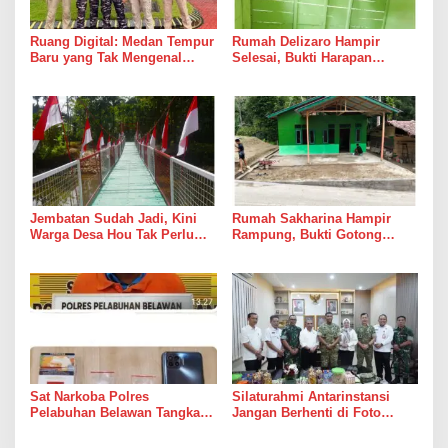
Ruang Digital: Medan Tempur
Rumah Delizaro Hampir
Baru yang Tak Mengenal
Selesai, Bukti Harapan
Gencatan Senjata
Kadang Datang Bersama
Suara Palu dan Semen
Jembatan Sudah Jadi, Kini
Rumah Sakharina Hampir
Warga Desa Hou Tak Perlu
Rampung, Bukti Gotong
Lagi Bertaruh dengan Arus
Royong Masih Lebih Cepat
Sungai
dari Janji Banyak Orang
Sat Narkoba Polres
Silaturahmi Antarinstansi
Pelabuhan Belawan Tangkap
Jangan Berhenti di Foto
Pengedar Sabu di Belawan I
Bersama