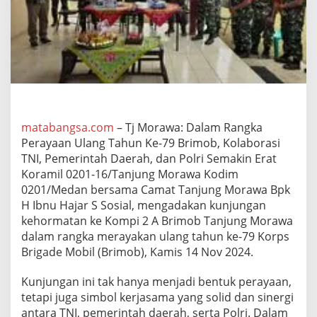
u
n
g
M
o
r
a
w
a
d
matabangsa.com
– Tj Morawa: Dalam Rangka
a
Perayaan Ulang Tahun Ke-79 Brimob, Kolaborasi
n
TNI, Pemerintah Daerah, dan Polri Semakin Erat
C
a
Koramil 0201-16/Tanjung Morawa Kodim
m
0201/Medan bersama Camat Tanjung Morawa Bpk
a
H Ibnu Hajar S Sosial, mengadakan kunjungan
t
kehormatan ke Kompi 2 A Brimob Tanjung Morawa
T
dalam rangka merayakan ulang tahun ke-79 Korps
a
n
Brigade Mobil (Brimob), Kamis 14 Nov 2024.
j
u
Kunjungan ini tak hanya menjadi bentuk perayaan,
n
tetapi juga simbol kerjasama yang solid dan sinergi
g
antara TNI, pemerintah daerah, serta Polri. Dalam
M