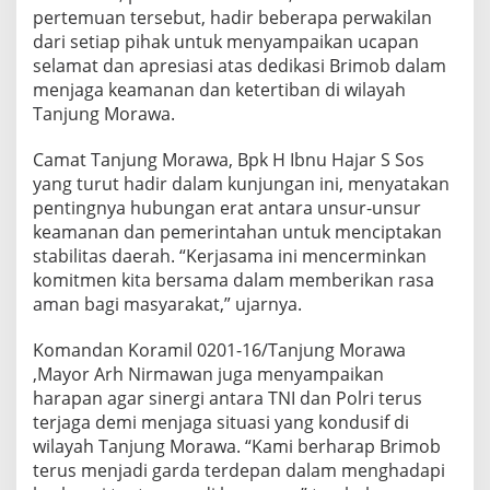
o
pertemuan tersebut, hadir beberapa perwakilan
r
dari setiap pihak untuk menyampaikan ucapan
a
selamat dan apresiasi atas dedikasi Brimob dalam
w
menjaga keamanan dan ketertiban di wilayah
a
K
Tanjung Morawa.
u
n
Camat Tanjung Morawa, Bpk H Ibnu Hajar S Sos
j
yang turut hadir dalam kunjungan ini, menyatakan
u
pentingnya hubungan erat antara unsur-unsur
n
g
keamanan dan pemerintahan untuk menciptakan
i
stabilitas daerah. “Kerjasama ini mencerminkan
K
komitmen kita bersama dalam memberikan rasa
o
aman bagi masyarakat,” ujarnya.
m
p
i
Komandan Koramil 0201-16/Tanjung Morawa
B
,Mayor Arh Nirmawan juga menyampaikan
r
harapan agar sinergi antara TNI dan Polri terus
i
terjaga demi menjaga situasi yang kondusif di
m
wilayah Tanjung Morawa. “Kami berharap Brimob
o
b
terus menjadi garda terdepan dalam menghadapi
u