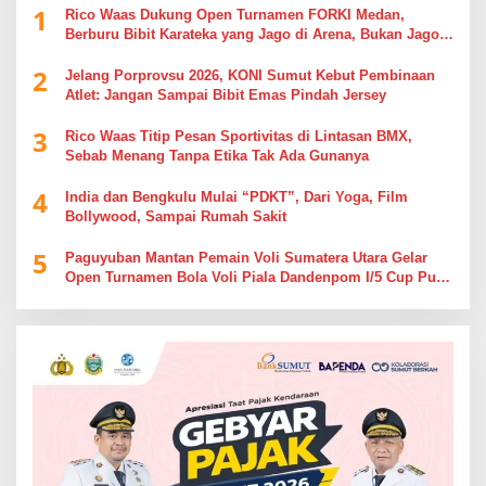
1
Rico Waas Dukung Open Turnamen FORKI Medan,
Berburu Bibit Karateka yang Jago di Arena, Bukan Jago
Berdebat di Kolom Komentar
2
Jelang Porprovsu 2026, KONI Sumut Kebut Pembinaan
Atlet: Jangan Sampai Bibit Emas Pindah Jersey
3
Rico Waas Titip Pesan Sportivitas di Lintasan BMX,
Sebab Menang Tanpa Etika Tak Ada Gunanya
4
India dan Bengkulu Mulai “PDKT”, Dari Yoga, Film
Bollywood, Sampai Rumah Sakit
5
Paguyuban Mantan Pemain Voli Sumatera Utara Gelar
Open Turnamen Bola Voli Piala Dandenpom I/5 Cup Putra
Putri