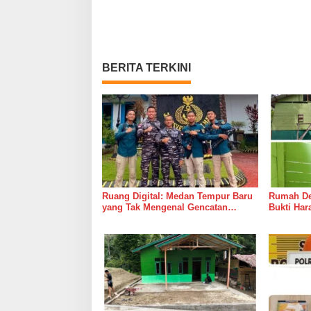
BERITA TERKINI
Ruang Digital: Medan Tempur Baru
Rumah Del
yang Tak Mengenal Gencatan
Bukti Ha
Senjata
Bersama 