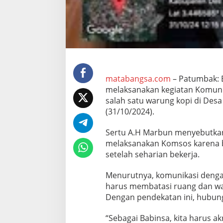
e
r
a
t
K
o
m
s
o
matabangsa.com
– Patumbak: B
s
melaksanakan kegiatan Komuni
d
salah satu warung kopi di Des
e
(31/10/2024).
n
g
a
Sertu A.H Marbun menyebutkan,
n
melaksanakan Komsos karena b
W
setelah seharian bekerja.
a
r
Menurutnya, komunikasi dengan
g
a
harus membatasi ruang dan wa
Dengan pendekatan ini, hubung
“Sebagai Babinsa, kita harus a