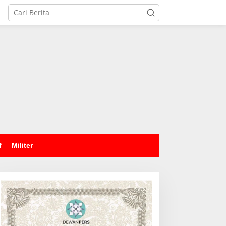
tutup
f
Militer