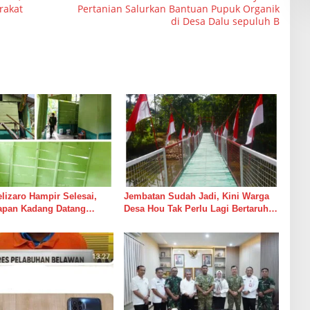
rakat
Pertanian Salurkan Bantuan Pupuk Organik
di Desa Dalu sepuluh B
izaro Hampir Selesai,
Jembatan Sudah Jadi, Kini Warga
rapan Kadang Datang
Desa Hou Tak Perlu Lagi Bertaruh
Suara Palu dan Semen
dengan Arus Sungai