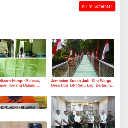
izaro Hampir Selesai,
Jembatan Sudah Jadi, Kini Warga
rapan Kadang Datang
Desa Hou Tak Perlu Lagi Bertaruh
Suara Palu dan Semen
dengan Arus Sungai