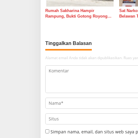
Rumah Sakharina Hampir
Sat Narko
Rampung, Bukti Gotong Royong
Belawan 
Masih Lebih Cepat dari Janji
Belawan I
Banyak Orang
Tinggalkan Balasan
Alamat email Anda tidak akan dipublikasikan.
Ruas yan
Simpan nama, email, dan situs web saya 