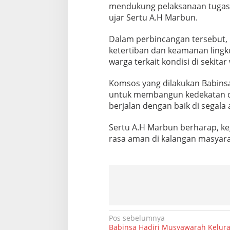
mendukung pelaksanaan tugas 
ujar Sertu A.H Marbun.
Dalam perbincangan tersebut,
ketertiban dan keamanan ling
warga terkait kondisi di sekitar
Komsos yang dilakukan Babinsa
untuk membangun kedekatan d
berjalan dengan baik di segala
Sertu A.H Marbun berharap, ke
rasa aman di kalangan masyara
N
Pos sebelumnya
Babinsa Hadiri Musyawarah Kelur