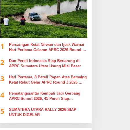
1
Persaingan Ketat Nirwan dan Ijeck Warnai
Hari Pertama Gelaran APRC 2026 Round 3
di Kebun Tobasari Simalungun
2
Duo Pereli Indonesia Siap Bertarung di
APRC Sumatera Utara Usung Misi Besar
3
Hari Pertama, 8 Pereli Papan Atas Bersaing
Ketat Rebut Gelar APRC Round 3 2026,
Termasuk Musa Rajekshah
4
Pematangsiantar Kembali Jadi Gerbang
APRC Sumut 2026, 45 Pereli Siap
Taklukkan Lintasan Kebun Tobasari
5
Kabupaten Simalungun
SUMATERA UTARA RALLY 2026 SIAP
UNTUK DIGELAR