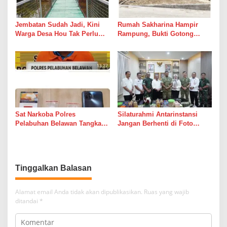
Jembatan Sudah Jadi, Kini
Rumah Sakharina Hampir
Warga Desa Hou Tak Perlu
Rampung, Bukti Gotong
Lagi Bertaruh dengan Arus
Royong Masih Lebih Cepat
Sungai
dari Janji Banyak Orang
Sat Narkoba Polres
Silaturahmi Antarinstansi
Pelabuhan Belawan Tangkap
Jangan Berhenti di Foto
Pengedar Sabu di Belawan I
Bersama
Tinggalkan Balasan
Alamat email Anda tidak akan dipublikasikan.
Ruas yang wajib
ditandai
*