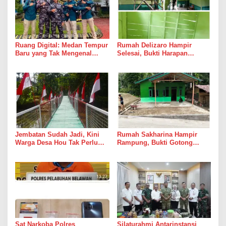
Ruang Digital: Medan Tempur
Rumah Delizaro Hampir
Baru yang Tak Mengenal
Selesai, Bukti Harapan
Gencatan Senjata
Kadang Datang Bersama
Suara Palu dan Semen
Jembatan Sudah Jadi, Kini
Rumah Sakharina Hampir
Warga Desa Hou Tak Perlu
Rampung, Bukti Gotong
Lagi Bertaruh dengan Arus
Royong Masih Lebih Cepat
Sungai
dari Janji Banyak Orang
Sat Narkoba Polres
Silaturahmi Antarinstansi