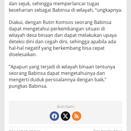
dan sejuk, sehingga memperlancar tugas
e
n
keseharian sebagai Babinsa di wilayah, “ungkapnya.
g
a
Diakui, dengan Rutin Komsos seorang Babinsa
n
dapat mengetahui perkembangan situasi di
W
wilayah desa binaan dan dapat melakukan upaya
a
r
deteksi dini dan cegah dini, sehingga apabila ada
g
hal-hal negatif yang berkembang bisa cepat
a
diselesaikan.
B
i
“Apapun yang terjadi di wilayah binaan tentunya
n
a
seorang Babinsa dapat mengetahuinya dan
a
mengerti duduk persoalannya dengan baik,”
n
pungkas Babinsa.
Ikuti Kami