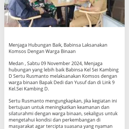
,
B
a
b
i
n
s
a
L
Menjaga Hubungan Baik, Babinsa Laksanakan
a
Komsos Dengan Warga Binaan
k
s
Medan , Sabtu 09 November 2024, Menjaga
a
hubungan yang lebih baik Babinsa Kel Sei Kambing
n
a
D Sertu Rusmanto melaksanakan Komsos dengan
k
warga binaan Bapak Dedi dan Yusuf dan di Link 9
a
Kel.Sei Kambing D.
n
K
Sertu Rusmanto mengungkapkan, jika kegiatan ini
o
m
bertujuan untuk meningkatkan keamanan dan
s
silaturahmi dengan warga binaan, sekaligus untuk
o
mengetahui kondisi dan perkembangan di
s
masyarakat agar tercipta suasana yang nyaman
D