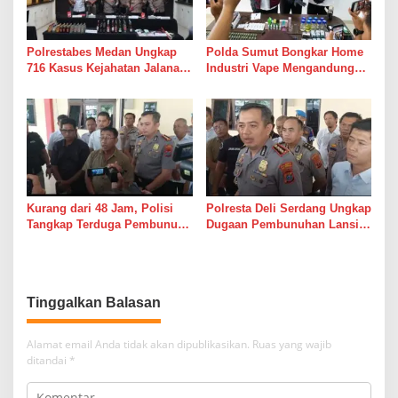
Polrestabes Medan Ungkap
Polda Sumut Bongkar Home
716 Kasus Kejahatan Jalanan
Industri Vape Mengandung
dan Hasil Operasi Pekat Toba
Etomidate, Bahan Baku
2026, 906 Tersangka
Diduga Dipasok dari Kamboja
Diamankan
Kurang dari 48 Jam, Polisi
Polresta Deli Serdang Ungkap
Tangkap Terduga Pembunuh
Dugaan Pembunuhan Lansia
Hj. Nurliz, Keluarga
dalam Waktu Kurang dari 48
Sampaikan Apresiasi
Jam, Terduga Pelaku
Ditangkap
Tinggalkan Balasan
Alamat email Anda tidak akan dipublikasikan.
Ruas yang wajib
ditandai
*