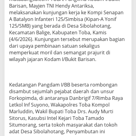
a
Barisan, Mayjen TNI Hendy Antariksa,
t
melaksanakan kunjungan kerja ke Kompi Senapan
M
A Batalyon Infanteri 125/Simbisa (Kipan-A Yonif
o
r
125/SMB) yang berada di Desa Sibolahotang,
i
Kecamatan Balige, Kabupaten Toba, Kamis
l
(4/6/2026). Kunjungan tersebut merupakan bagian
d
dari upaya pembinaan satuan sekaligus
a
memperkuat moril dan semangat prajurit di
n
S
wilayah jajaran Kodam I/Bukit Barisan.
o
l
i
d
Kedatangan Pangdam I/BB beserta rombongan
i
t
disambut sejumlah pejabat daerah dan unsur
a
Forkopimda, di antaranya Danbrigif 7/Rimba Raya
s
Letkol Inf Suyono, Wakapolres Toba Kompol
P
Marluddin, Wakil Bupati Toba Drs. Audy Murti
r
Sitorus, Kasubsi Intel Kejari Toba Tamado
a
j
Situmorang, serta tokoh masyarakat dan tokoh
u
adat Desa Sibolahotang, Penyambutan ini
r