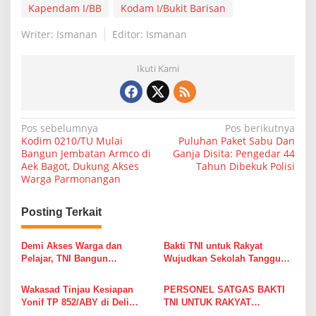
Kapendam I/BB
Kodam I/Bukit Barisan
Writer: Ismanan
Editor: Ismanan
Ikuti Kami
N
Pos sebelumnya
Pos berikutnya
Kodim 0210/TU Mulai
Puluhan Paket Sabu Dan
a
Bangun Jembatan Armco di
Ganja Disita: Pengedar 44
Aek Bagot, Dukung Akses
Tahun Dibekuk Polisi
v
Warga Parmonangan
i
g
Posting Terkait
a
s
Demi Akses Warga dan
Bakti TNI untuk Rakyat
Pelajar, TNI Bangun
Wujudkan Sekolah Tangguh
i
Jembatan Baru di Desa
dari Ancaman Erosi dan
Sihare’o III Hilibadalu
Banjir
p
Wakasad Tinjau Kesiapan
PERSONEL SATGAS BAKTI
Yonif TP 852/ABY di Deli
TNI UNTUK RAKYAT
o
Serdang
RAMPUNGKAN