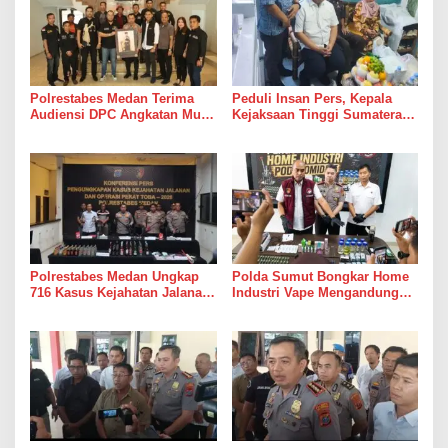
Polrestabes Medan Terima
Peduli Insan Pers, Kepala
Audiensi DPC Angkatan Muda
Kejaksaan Tinggi Sumatera
Sisingamangaraja XII,
Utara Muhibuddin, S.H., M.H,
Perkuat Sinergitas Jaga
Jenguk Wartawan Yang
Kamtibmas
Sedang Sakit
Polrestabes Medan Ungkap
Polda Sumut Bongkar Home
716 Kasus Kejahatan Jalanan
Industri Vape Mengandung
dan Hasil Operasi Pekat Toba
Etomidate, Bahan Baku
2026, 906 Tersangka
Diduga Dipasok dari Kamboja
Diamankan