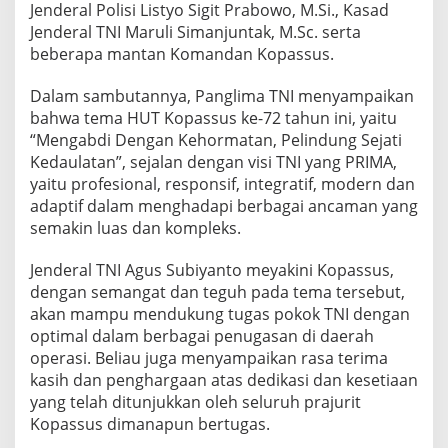
Jenderal Polisi Listyo Sigit Prabowo, M.Si., Kasad
k
e
Jenderal TNI Maruli Simanjuntak, M.Sc. serta
-
beberapa mantan Komandan Kopassus.
7
2
Dalam sambutannya, Panglima TNI menyampaikan
K
bahwa tema HUT Kopassus ke-72 tahun ini, yaitu
o
p
“Mengabdi Dengan Kehormatan, Pelindung Sejati
a
Kedaulatan”, sejalan dengan visi TNI yang PRIMA,
s
yaitu profesional, responsif, integratif, modern dan
s
adaptif dalam menghadapi berbagai ancaman yang
u
semakin luas dan kompleks.
s
Jenderal TNI Agus Subiyanto meyakini Kopassus,
dengan semangat dan teguh pada tema tersebut,
akan mampu mendukung tugas pokok TNI dengan
optimal dalam berbagai penugasan di daerah
operasi. Beliau juga menyampaikan rasa terima
kasih dan penghargaan atas dedikasi dan kesetiaan
yang telah ditunjukkan oleh seluruh prajurit
Kopassus dimanapun bertugas.