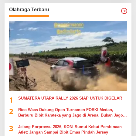
Olahraga Terbaru
1
SUMATERA UTARA RALLY 2026 SIAP UNTUK DIGELAR
2
Rico Waas Dukung Open Turnamen FORKI Medan,
Berburu Bibit Karateka yang Jago di Arena, Bukan Jago
Berdebat di Kolom Komentar
3
Jelang Porprovsu 2026, KONI Sumut Kebut Pembinaan
Atlet: Jangan Sampai Bibit Emas Pindah Jersey