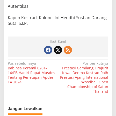
Autentikasi
Kapen Kostrad, Kolonel Inf Hendhi Yustian Danang
Suta, S.I.P.
Ikuti Kami
N
Pos sebelumnya
Pos berikutnya
Babinsa Koramil 0201-
Prestasi Gemilang, Prajurit
a
14/PB Hadiri Rapat Musdes
Kiwal Denma Kostrad Raih
Tentang Penetapan Apdes
Prestasi Ajang International
v
TA 2024
Woodball Open
i
Championship of Satun
Thailand
g
a
s
Jangan Lewatkan
i