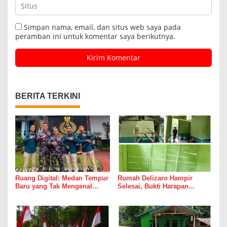
Simpan nama, email, dan situs web saya pada
peramban ini untuk komentar saya berikutnya.
BERITA TERKINI
Ruang Digital: Medan Tempur
Rumah Delizaro Hampir
Baru yang Tak Mengenal
Selesai, Bukti Harapan
Gencatan Senjata
Kadang Datang Bersama
Suara Palu dan Semen