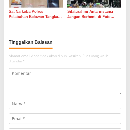
Sat Narkoba Polres
Silaturahmi Antarinstansi
Pelabuhan Belawan Tangkap
Jangan Berhenti di Foto
Pengedar Sabu di Belawan I
Bersama
Tinggalkan Balasan
Alamat email Anda tidak akan dipublikasikan.
Ruas yang wajib
ditandai
*