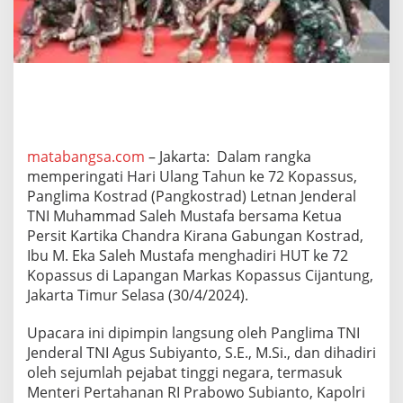
a
c
a
r
a
P
a
r
a
d
matabangsa.com
– Jakarta: Dalam rangka
e
memperingati Hari Ulang Tahun ke 72 Kopassus,
d
Panglima Kostrad (Pangkostrad) Letnan Jenderal
a
TNI Muhammad Saleh Mustafa bersama Ketua
n
Persit Kartika Chandra Kirana Gabungan Kostrad,
S
y
Ibu M. Eka Saleh Mustafa menghadiri HUT ke 72
u
Kopassus di Lapangan Markas Kopassus Cijantung,
k
Jakarta Timur Selasa (30/4/2024).
u
r
Upacara ini dipimpin langsung oleh Panglima TNI
a
n
Jenderal TNI Agus Subiyanto, S.E., M.Si., dan dihadiri
H
oleh sejumlah pejabat tinggi negara, termasuk
U
Menteri Pertahanan RI Prabowo Subianto, Kapolri
T