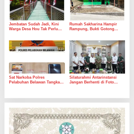
Jembatan Sudah Jadi, Kini
Rumah Sakharina Hampir
Warga Desa Hou Tak Perlu
Rampung, Bukti Gotong
Lagi Bertaruh dengan Arus
Royong Masih Lebih Cepat
Sungai
dari Janji Banyak Orang
Sat Narkoba Polres
Silaturahmi Antarinstansi
Pelabuhan Belawan Tangkap
Jangan Berhenti di Foto
Pengedar Sabu di Belawan I
Bersama