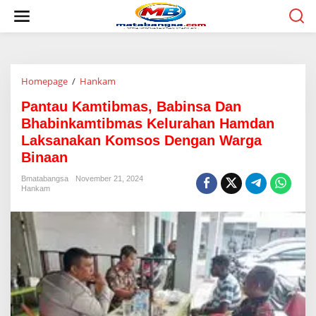
L
e
w
a
t
i
Homepage
/
Hankam
P
k
a
e
Pantau Kamtibmas, Babinsa Dan
n
k
t
o
Bhabinkamtibmas Kelurahan Hamdan
a
n
Laksanakan Komsos Dengan Warga
u
t
Binaan
K
e
a
n
Bmatabangsa
November 21, 2024
m
Hankam
t
i
b
m
a
s
,
B
a
b