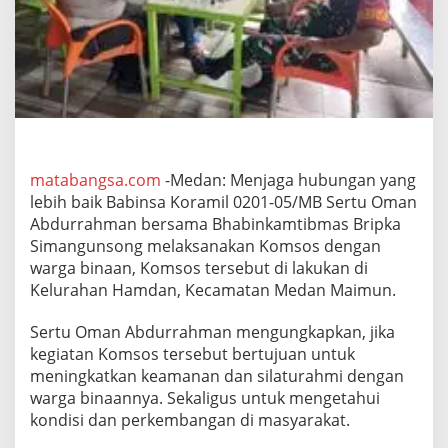
i
n
s
a
D
a
n
B
h
a
matabangsa.com
-Medan: Menjaga hubungan yang
b
lebih baik Babinsa Koramil 0201-05/MB Sertu Oman
i
Abdurrahman bersama Bhabinkamtibmas Bripka
n
k
Simangunsong melaksanakan Komsos dengan
a
warga binaan, Komsos tersebut di lakukan di
m
Kelurahan Hamdan, Kecamatan Medan Maimun.
t
i
Sertu Oman Abdurrahman mengungkapkan, jika
b
m
kegiatan Komsos tersebut bertujuan untuk
a
meningkatkan keamanan dan silaturahmi dengan
s
warga binaannya. Sekaligus untuk mengetahui
K
kondisi dan perkembangan di masyarakat.
e
l