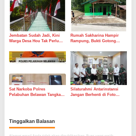
Jembatan Sudah Jadi, Kini
Rumah Sakharina Hampir
Warga Desa Hou Tak Perlu
Rampung, Bukti Gotong
Lagi Bertaruh dengan Arus
Royong Masih Lebih Cepat
Sungai
dari Janji Banyak Orang
Sat Narkoba Polres
Silaturahmi Antarinstansi
Pelabuhan Belawan Tangkap
Jangan Berhenti di Foto
Pengedar Sabu di Belawan I
Bersama
Tinggalkan Balasan
Alamat email Anda tidak akan dipublikasikan.
Ruas yang wajib