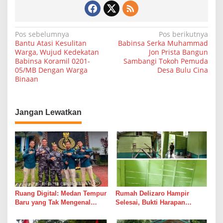
s
o
s
D
N
Pos sebelumnya
Pos berikutnya
e
Bantu Atasi Kesulitan
Babinsa Serka Muhammad
a
n
Warga, Wujud Kedekatan
Jon Prista Bangun
g
Babinsa Koramil 0201-
Sambangi Tokoh Pemuda
v
a
05/MB Dengan Warga
Desa Bulu Cina
i
n
Binaan
W
g
a
a
r
Jangan Lewatkan
g
s
a
i
B
i
p
n
a
o
a
s
n
Ruang Digital: Medan Tempur
Rumah Delizaro Hampir
Baru yang Tak Mengenal
Selesai, Bukti Harapan
Gencatan Senjata
Kadang Datang Bersama
Suara Palu dan Semen