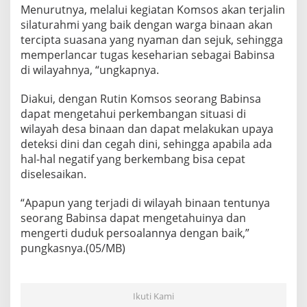
u
Menurutnya, melalui kegiatan Komsos akan terjalin
r
silaturahmi yang baik dengan warga binaan akan
a
tercipta suasana yang nyaman dan sejuk, sehingga
h
memperlancar tugas keseharian sebagai Babinsa
a
di wilayahnya, “ungkapnya.
n
H
a
Diakui, dengan Rutin Komsos seorang Babinsa
m
dapat mengetahui perkembangan situasi di
d
wilayah desa binaan dan dapat melakukan upaya
a
deteksi dini dan cegah dini, sehingga apabila ada
n
L
hal-hal negatif yang berkembang bisa cepat
a
diselesaikan.
k
s
“Apapun yang terjadi di wilayah binaan tentunya
a
seorang Babinsa dapat mengetahuinya dan
n
a
mengerti duduk persoalannya dengan baik,”
k
pungkasnya.(05/MB)
a
n
K
o
Ikuti Kami
m