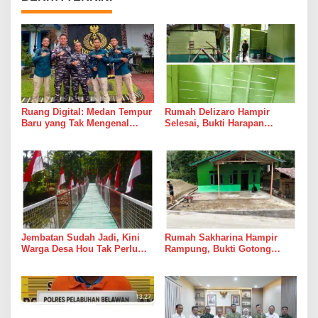
Ruang Digital: Medan Tempur
Rumah Delizaro Hampir
Baru yang Tak Mengenal
Selesai, Bukti Harapan
Gencatan Senjata
Kadang Datang Bersama
Suara Palu dan Semen
Jembatan Sudah Jadi, Kini
Rumah Sakharina Hampir
Warga Desa Hou Tak Perlu
Rampung, Bukti Gotong
Lagi Bertaruh dengan Arus
Royong Masih Lebih Cepat
Sungai
dari Janji Banyak Orang