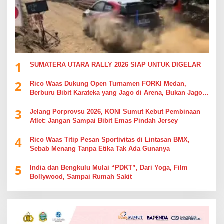
1
SUMATERA UTARA RALLY 2026 SIAP UNTUK DIGELAR
2
Rico Waas Dukung Open Turnamen FORKI Medan,
Berburu Bibit Karateka yang Jago di Arena, Bukan Jago
Berdebat di Kolom Komentar
3
Jelang Porprovsu 2026, KONI Sumut Kebut Pembinaan
Atlet: Jangan Sampai Bibit Emas Pindah Jersey
4
Rico Waas Titip Pesan Sportivitas di Lintasan BMX,
Sebab Menang Tanpa Etika Tak Ada Gunanya
5
India dan Bengkulu Mulai “PDKT”, Dari Yoga, Film
Bollywood, Sampai Rumah Sakit