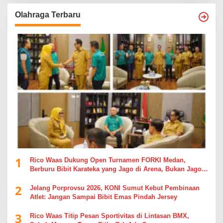
Olahraga Terbaru
1
Rico Waas Dukung Open Turnamen FORKI Medan,
Berburu Bibit Karateka yang Jago di Arena, Bukan Jago
Berdebat di Kolom Komentar
2
Jelang Porprovsu 2026, KONI Sumut Kebut Pembinaan
Atlet: Jangan Sampai Bibit Emas Pindah Jersey
3
Rico Waas Titip Pesan Sportivitas di Lintasan BMX,