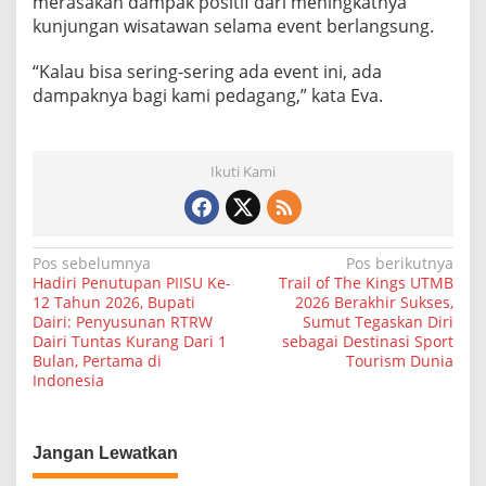
merasakan dampak positif dari meningkatnya
kunjungan wisatawan selama event berlangsung.
“Kalau bisa sering-sering ada event ini, ada
dampaknya bagi kami pedagang,” kata Eva.
Ikuti Kami
N
Pos sebelumnya
Pos berikutnya
Hadiri Penutupan PIISU Ke-
Trail of The Kings UTMB
a
12 Tahun 2026, Bupati
2026 Berakhir Sukses,
Dairi: Penyusunan RTRW
Sumut Tegaskan Diri
v
Dairi Tuntas Kurang Dari 1
sebagai Destinasi Sport
i
Bulan, Pertama di
Tourism Dunia
Indonesia
g
a
s
Jangan Lewatkan
i