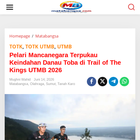
L
e
w
a
t
i
Homepage
/
Matabangsa
P
k
e
e
TOTK
,
TOTK UTMB
,
UTMB
l
k
a
o
Pelari Mancanegara Terpukau
r
n
Keindahan Danau Toba di Trail of The
i
t
Kings UTMB 2026
M
e
a
n
Mughni Wahid
Juni 14, 2026
n
Matabangsa
,
Olahraga
,
Sumut
,
Tanah Karo
c
a
n
e
g
a
r
a
T
e