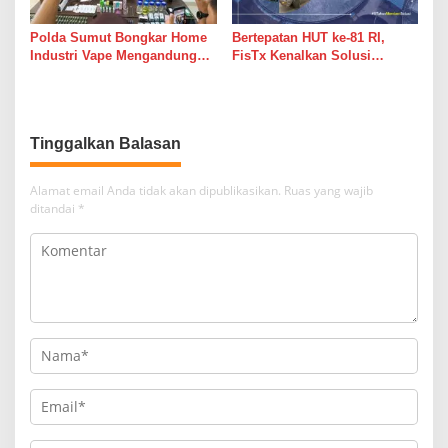
Polda Sumut Bongkar Home
Bertepatan HUT ke-81 RI,
Industri Vape Mengandung
FisTx Kenalkan Solusi
Etomidate, Bahan Baku
Teknologi Terlengkap,
Diduga Dipasok dari Kamboja
Jadikan Tambak Merdeka Dari
Masalah Klasik
Tinggalkan Balasan
Alamat email Anda tidak akan dipublikasikan.
Ruas yang wajib
ditandai
*