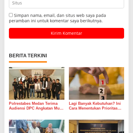
Simpan nama, email, dan situs web saya pada
peramban ini untuk komentar saya berikutnya.
BERITA TERKINI
Polrestabes Medan Terima
Lagi Banyak Kebutuhan? Ini
Audiensi DPC Angkatan Muda
Cara Menentukan Prioritas
Sisingamangaraja XII,
Keuangan agar Tetap
Perkuat Sinergitas Jaga
Terkendali
Kamtibmas