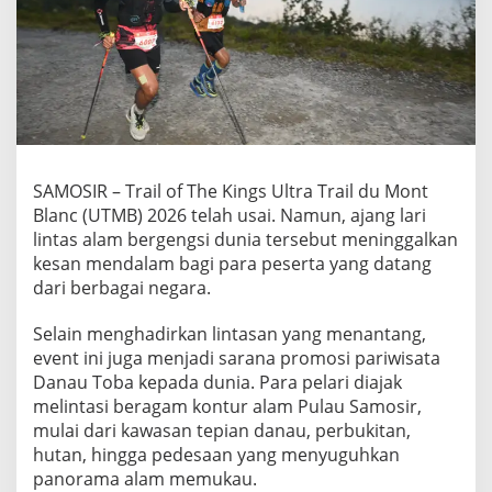
r
p
u
k
a
u
K
e
i
n
SAMOSIR – Trail of The Kings Ultra Trail du Mont
d
Blanc (UTMB) 2026 telah usai. Namun, ajang lari
a
lintas alam bergengsi dunia tersebut meninggalkan
h
kesan mendalam bagi para peserta yang datang
a
dari berbagai negara.
n
D
a
Selain menghadirkan lintasan yang menantang,
n
event ini juga menjadi sarana promosi pariwisata
a
Danau Toba kepada dunia. Para pelari diajak
u
melintasi beragam kontur alam Pulau Samosir,
T
o
mulai dari kawasan tepian danau, perbukitan,
b
hutan, hingga pedesaan yang menyuguhkan
a
panorama alam memukau.
d