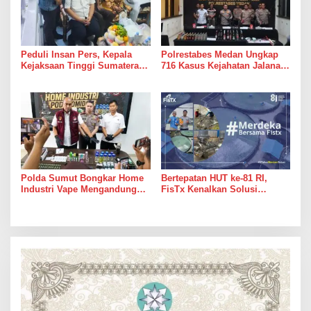
Peduli Insan Pers, Kepala
Polrestabes Medan Ungkap
Kejaksaan Tinggi Sumatera
716 Kasus Kejahatan Jalanan
Utara Muhibuddin, S.H., M.H,
dan Hasil Operasi Pekat Toba
Jenguk Wartawan Yang
2026, 906 Tersangka
Sedang Sakit
Diamankan
Polda Sumut Bongkar Home
Bertepatan HUT ke-81 RI,
Industri Vape Mengandung
FisTx Kenalkan Solusi
Etomidate, Bahan Baku
Teknologi Terlengkap,
Diduga Dipasok dari Kamboja
Jadikan Tambak Merdeka Dari
Masalah Klasik