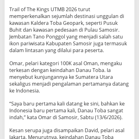
i
Trail of The Kings UTMB 2026 turut
T
r
memperkenalkan sejumlah destinasi unggulan di
a
kawasan Kaldera Toba Geopark, seperti Pusuk
i
Buhit dan kawasan pedesaan di Pulau Samosir.
l
Jembatan Tano Ponggol yang menjadi salah satu
o
f
ikon pariwisata Kabupaten Samosir juga termasuk
T
dalam lintasan yang dilalui para peserta.
h
e
Omar, pelari kategori 100K asal Oman, mengaku
K
terkesan dengan keindahan Danau Toba. Ia
i
n
menyebut kunjungannya ke Sumatera Utara
g
sekaligus menjadi pengalaman pertamanya datang
s
ke Indonesia.
U
T
“Saya baru pertama kali datang ke sini, bahkan ke
M
B
Indonesia baru pertama kali, Danau Toba sangat
2
indah,” kata Omar di Samosir, Sabtu (13/6/2026).
0
2
Kesan serupa juga disampaikan David, pelari asal
6
Jakarta. Menurutnya, keindahan Danau Toba