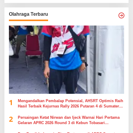
Olahraga Terbaru
1
Mengandalkan Pembalap Potensial, AHSRT Optimis Raih
Hasil Terbaik Kejurnas Rally 2026 Putaran 4 di Sumatera
Utara
2
Persaingan Ketat Nirwan dan Ijeck Warnai Hari Pertama
Gelaran APRC 2026 Round 3 di Kebun Tobasari
Simalungun