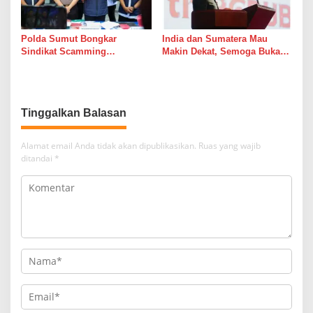
Polda Sumut Bongkar
India dan Sumatera Mau
Sindikat Scamming
Makin Dekat, Semoga Bukan
Internasional di Apartemen
Cuma Dekat di Brosur
Medan, Korban Rugi Rp6,7
Miliar
Tinggalkan Balasan
Alamat email Anda tidak akan dipublikasikan.
Ruas yang wajib
ditandai
*