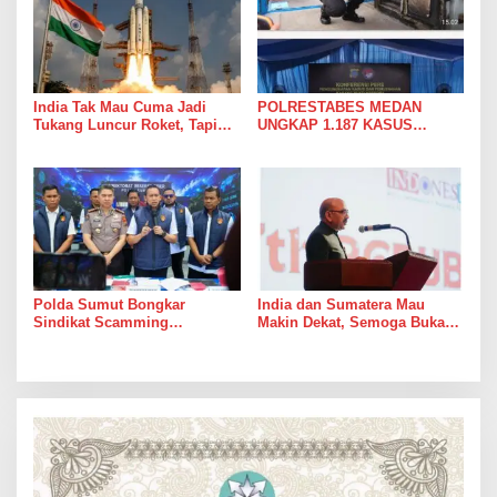
India Tak Mau Cuma Jadi
POLRESTABES MEDAN
Tukang Luncur Roket, Tapi
UNGKAP 1.187 KASUS
Mau Jadi Teman Main di Luar
NARKOBA DALAM 300 HARI,
Angkasa
MUSNAHKAN PULUHAN
KILOGRAM BARANG BUKTI
Polda Sumut Bongkar
India dan Sumatera Mau
Sindikat Scamming
Makin Dekat, Semoga Bukan
Internasional di Apartemen
Cuma Dekat di Brosur
Medan, Korban Rugi Rp6,7
Miliar