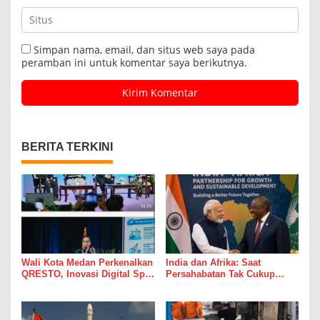
Simpan nama, email, dan situs web saya pada
peramban ini untuk komentar saya berikutnya.
BERITA TERKINI
Wali Kota Medan Perkenalkan
India dan Afrika: Saat
QRESTO, Inovasi Digital Split
Persahabatan Tak Cukup
Bill Pajak Daerah Pertama di
Hanya Jadi Bahan Pidato
Indonesia pada APEKSI
Leadership Dialogue 2026