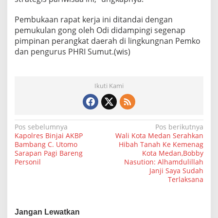
t
a
Pembukaan rapat kerja ini ditandai dengan
R
pemukulan gong oleh Odi didampingi segenap
a
pimpinan perangkat daerah di lingkungnan Pemko
m
a
dan pengurus PHRI Sumut.(wis)
h
W
i
s
Ikuti Kami
a
t
a
N
Pos sebelumnya
Pos berikutnya
Kapolres Binjai AKBP
Wali Kota Medan Serahkan
a
Bambang C. Utomo
Hibah Tanah Ke Kemenag
Sarapan Pagi Bareng
Kota Medan,Bobby
v
Personil
Nasution: Alhamdulillah
i
Janji Saya Sudah
Terlaksana
g
a
s
Jangan Lewatkan