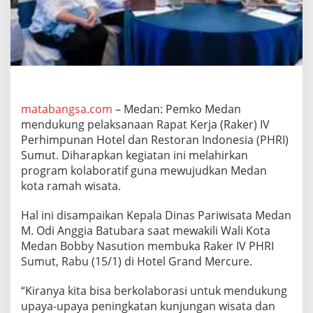
V
P
H
R
I
S
u
m
u
matabangsa.com
– Medan: Pemko Medan
t
mendukung pelaksanaan Rapat Kerja (Raker) IV
L
Perhimpunan Hotel dan Restoran Indonesia (PHRI)
a
Sumut. Diharapkan kegiatan ini melahirkan
h
program kolaboratif guna mewujudkan Medan
i
r
kota ramah wisata.
k
a
Hal ini disampaikan Kepala Dinas Pariwisata Medan
n
M. Odi Anggia Batubara saat mewakili Wali Kota
P
Medan Bobby Nasution membuka Raker IV PHRI
r
o
Sumut, Rabu (15/1) di Hotel Grand Mercure.
g
a
“Kiranya kita bisa berkolaborasi untuk mendukung
m
upaya-upaya peningkatan kunjungan wisata dan
K