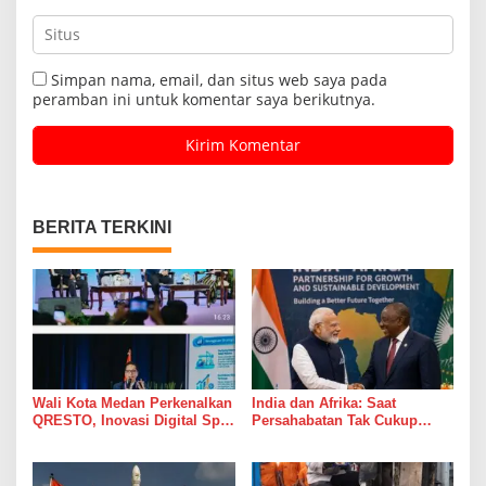
Simpan nama, email, dan situs web saya pada
peramban ini untuk komentar saya berikutnya.
BERITA TERKINI
Wali Kota Medan Perkenalkan
India dan Afrika: Saat
QRESTO, Inovasi Digital Split
Persahabatan Tak Cukup
Bill Pajak Daerah Pertama di
Hanya Jadi Bahan Pidato
Indonesia pada APEKSI
Leadership Dialogue 2026