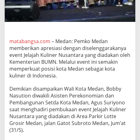
E
v
e
n
t
J
e
matabangsa.com
– Medan: Pemko Medan
l
memberikan apresiasi dengan diselenggarakanya
a
j
event Jelajah Kuliner Nusantara yang diadakan oleh
a
Kementerian BUMN. Melalui event ini semakin
h
memperkuat posisi kota Medan sebagai kota
K
kuliner di Indonesia.
u
l
i
Demikian disampaikan Wali Kota Medan, Bobby
n
Nasution diwakili Asisten Perekonomian dan
e
Pembangunan Setda Kota Medan, Agus Suriyono
r
saat menghadiri pembukaan event Jelajah Kuliner
N
u
Nusantara yang diadakan di Area Parkir Lotte
s
Grosir Medan, jalan Gatot Subroto Medan, Jum’at
a
(31/5).
n
t