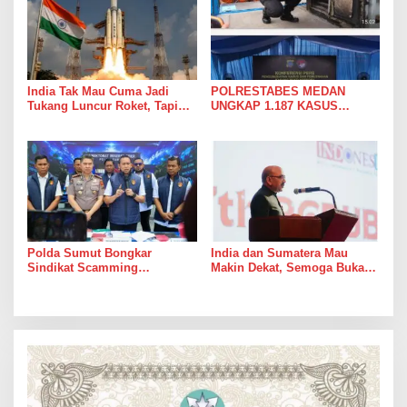
India Tak Mau Cuma Jadi
POLRESTABES MEDAN
Tukang Luncur Roket, Tapi
UNGKAP 1.187 KASUS
Mau Jadi Teman Main di Luar
NARKOBA DALAM 300 HARI,
Angkasa
MUSNAHKAN PULUHAN
KILOGRAM BARANG BUKTI
Polda Sumut Bongkar
India dan Sumatera Mau
Sindikat Scamming
Makin Dekat, Semoga Bukan
Internasional di Apartemen
Cuma Dekat di Brosur
Medan, Korban Rugi Rp6,7
Miliar