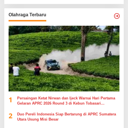
Olahraga Terbaru
1
Persaingan Ketat Nirwan dan Ijeck Warnai Hari Pertama
Gelaran APRC 2026 Round 3 di Kebun Tobasari
Simalungun
2
Duo Pereli Indonesia Siap Bertarung di APRC Sumatera
Utara Usung Misi Besar