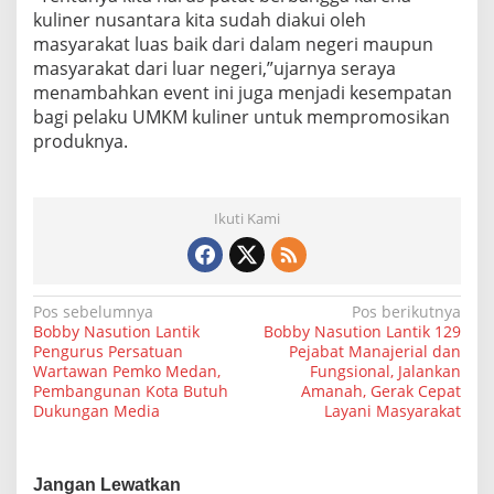
kuliner nusantara kita sudah diakui oleh
masyarakat luas baik dari dalam negeri maupun
masyarakat dari luar negeri,”ujarnya seraya
menambahkan event ini juga menjadi kesempatan
bagi pelaku UMKM kuliner untuk mempromosikan
produknya.
Ikuti Kami
N
Pos sebelumnya
Pos berikutnya
Bobby Nasution Lantik
Bobby Nasution Lantik 129
a
Pengurus Persatuan
Pejabat Manajerial dan
Wartawan Pemko Medan,
Fungsional, Jalankan
v
Pembangunan Kota Butuh
Amanah, Gerak Cepat
i
Dukungan Media
Layani Masyarakat
g
a
Jangan Lewatkan