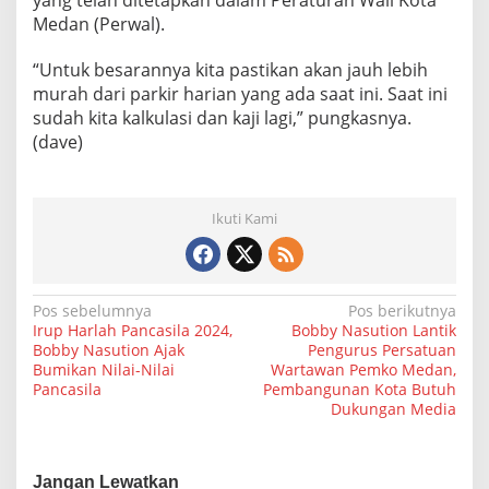
yang telah ditetapkan dalam Peraturan Wali Kota
Medan (Perwal).
“Untuk besarannya kita pastikan akan jauh lebih
murah dari parkir harian yang ada saat ini. Saat ini
sudah kita kalkulasi dan kaji lagi,” pungkasnya.
(dave)
Ikuti Kami
N
Pos sebelumnya
Pos berikutnya
Irup Harlah Pancasila 2024,
Bobby Nasution Lantik
a
Bobby Nasution Ajak
Pengurus Persatuan
Bumikan Nilai-Nilai
Wartawan Pemko Medan,
v
Pancasila
Pembangunan Kota Butuh
i
Dukungan Media
g
a
Jangan Lewatkan