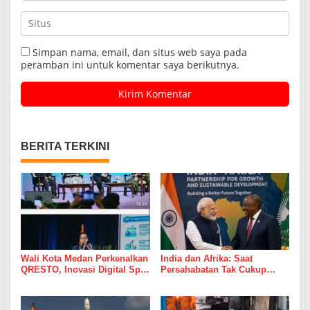
Simpan nama, email, dan situs web saya pada
peramban ini untuk komentar saya berikutnya.
BERITA TERKINI
Wali Kota Medan Perkenalkan
India dan Afrika: Saat
QRESTO, Inovasi Digital Split
Persahabatan Tak Cukup
Bill Pajak Daerah Pertama di
Hanya Jadi Bahan Pidato
Indonesia pada APEKSI
Leadership Dialogue 2026