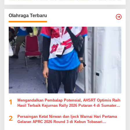
Olahraga Terbaru
1
Mengandalkan Pembalap Potensial, AHSRT Optimis Raih
Hasil Terbaik Kejurnas Rally 2026 Putaran 4 di Sumatera
Utara
2
Persaingan Ketat Nirwan dan Ijeck Warnai Hari Pertama
Gelaran APRC 2026 Round 3 di Kebun Tobasari
Simalungun