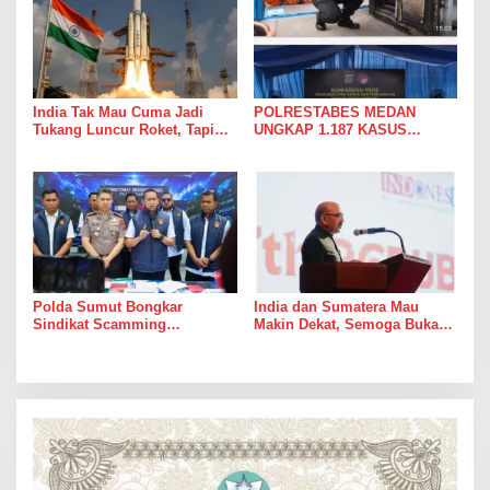
India Tak Mau Cuma Jadi
POLRESTABES MEDAN
Tukang Luncur Roket, Tapi
UNGKAP 1.187 KASUS
Mau Jadi Teman Main di Luar
NARKOBA DALAM 300 HARI,
Angkasa
MUSNAHKAN PULUHAN
KILOGRAM BARANG BUKTI
Polda Sumut Bongkar
India dan Sumatera Mau
Sindikat Scamming
Makin Dekat, Semoga Bukan
Internasional di Apartemen
Cuma Dekat di Brosur
Medan, Korban Rugi Rp6,7
Miliar