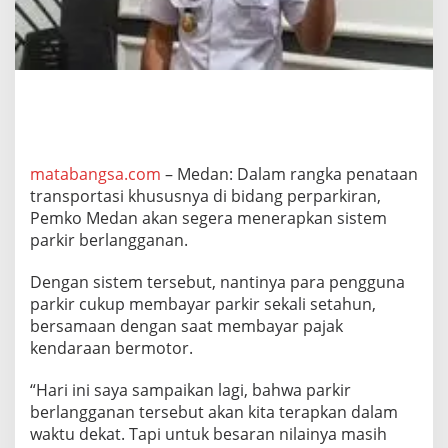
a
p
k
a
n
P
a
r
k
i
matabangsa.com
– Medan: Dalam rangka penataan
r
transportasi khususnya di bidang perparkiran,
B
Pemko Medan akan segera menerapkan sistem
e
parkir berlangganan.
r
l
a
Dengan sistem tersebut, nantinya para pengguna
n
parkir cukup membayar parkir sekali setahun,
g
bersamaan dengan saat membayar pajak
g
kendaraan bermotor.
a
n
a
“Hari ini saya sampaikan lagi, bahwa parkir
n
berlangganan tersebut akan kita terapkan dalam
,
waktu dekat. Tapi untuk besaran nilainya masih
J