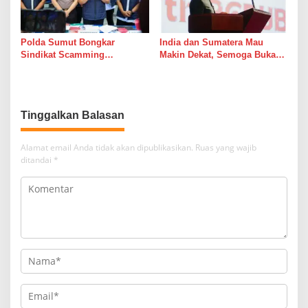
Polda Sumut Bongkar
India dan Sumatera Mau
Sindikat Scamming
Makin Dekat, Semoga Bukan
Internasional di Apartemen
Cuma Dekat di Brosur
Medan, Korban Rugi Rp6,7
Miliar
Tinggalkan Balasan
Alamat email Anda tidak akan dipublikasikan.
Ruas yang wajib
ditandai
*