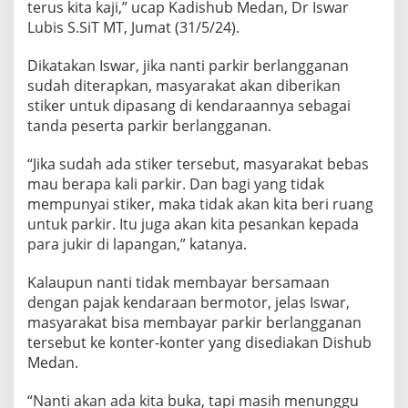
terus kita kaji,” ucap Kadishub Medan, Dr Iswar
u
Lubis S.SiT MT, Jumat (31/5/24).
k
i
r
Dikatakan Iswar, jika nanti parkir berlangganan
D
sudah diterapkan, masyarakat akan diberikan
i
stiker untuk dipasang di kendaraannya sebagai
g
tanda peserta parkir berlangganan.
a
j
i
“Jika sudah ada stiker tersebut, masyarakat bebas
U
mau berapa kali parkir. Dan bagi yang tidak
M
mempunyai stiker, maka tidak akan kita beri ruang
K
untuk parkir. Itu juga akan kita pesankan kepada
para jukir di lapangan,” katanya.
Kalaupun nanti tidak membayar bersamaan
dengan pajak kendaraan bermotor, jelas Iswar,
masyarakat bisa membayar parkir berlangganan
tersebut ke konter-konter yang disediakan Dishub
Medan.
“Nanti akan ada kita buka, tapi masih menunggu