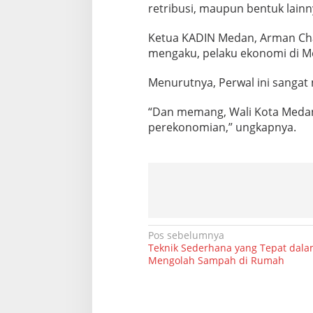
retribusi, maupun bentuk lainn
Ketua KADIN Medan, Arman Cha
mengaku, pelaku ekonomi di Me
Menurutnya, Perwal ini sanga
“Dan memang, Wali Kota Meda
perekonomian,” ungkapnya.
N
Pos sebelumnya
Teknik Sederhana yang Tepat dal
a
Mengolah Sampah di Rumah
v
i