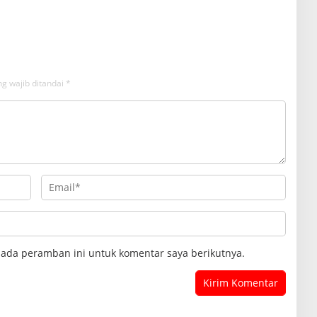
n Medan, Korban Rugi
di Brosur
iar
g wajib ditandai
*
pada peramban ini untuk komentar saya berikutnya.