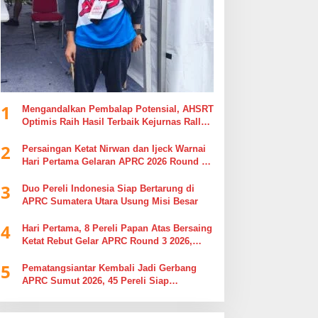
1
Mengandalkan Pembalap Potensial, AHSRT
Optimis Raih Hasil Terbaik Kejurnas Rally
2026 Putaran 4 di Sumatera Utara
2
Persaingan Ketat Nirwan dan Ijeck Warnai
Hari Pertama Gelaran APRC 2026 Round 3
di Kebun Tobasari Simalungun
3
Duo Pereli Indonesia Siap Bertarung di
APRC Sumatera Utara Usung Misi Besar
4
Hari Pertama, 8 Pereli Papan Atas Bersaing
Ketat Rebut Gelar APRC Round 3 2026,
Termasuk Musa Rajekshah
5
Pematangsiantar Kembali Jadi Gerbang
APRC Sumut 2026, 45 Pereli Siap
Taklukkan Lintasan Kebun Tobasari
Kabupaten Simalungun