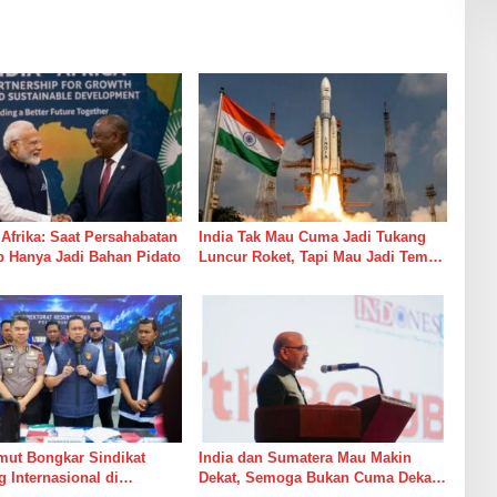
 Afrika: Saat Persahabatan
India Tak Mau Cuma Jadi Tukang
 Hanya Jadi Bahan Pidato
Luncur Roket, Tapi Mau Jadi Teman
Main di Luar Angkasa
mut Bongkar Sindikat
India dan Sumatera Mau Makin
Internasional di
Dekat, Semoga Bukan Cuma Dekat