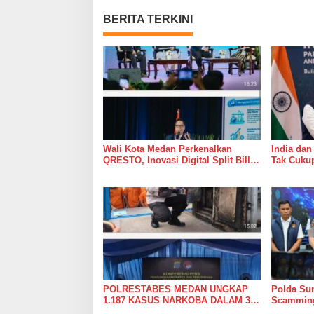
BERITA TERKINI
Wali Kota Medan Perkenalkan
India dan
QRESTO, Inovasi Digital Split Bill
Tak Cukup
Pajak Daerah Pertama di Indonesia
pada APEKSI Leadership Dialogue
2026
POLRESTABES MEDAN UNGKAP
Polda Su
1.187 KASUS NARKOBA DALAM 300
Scamming 
HARI, MUSNAHKAN PULUHAN
Aparteme