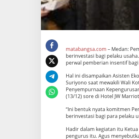
f
B
a
g
i
I
n
v
e
matabangsa.com
– Medan: Pe
s
berinvestasi bagi pelaku usaha
t
perwal pemberian insentif bagi 
o
r
Hal ini disampaikan Asisten E
Suriyono saat mewakili Wali 
Penyempurnaan Kepengurusan 
(13/12) sore di Hotel JW Marriot
“Ini bentuk nyata komitmen 
berinvestasi bagi para pelaku 
Hadir dalam kegiatan itu Ket
pengurus itu. Agus menyebutkan