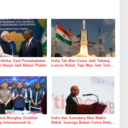
 Afrika: Saat Persahabatan
India Tak Mau Cuma Jadi Tukang
 Hanya Jadi Bahan Pidato
Luncur Roket, Tapi Mau Jadi Teman
Main di Luar Angkasa
mut Bongkar Sindikat
India dan Sumatera Mau Makin
Internasional di
Dekat, Semoga Bukan Cuma Dekat
n Medan, Korban Rugi
di Brosur