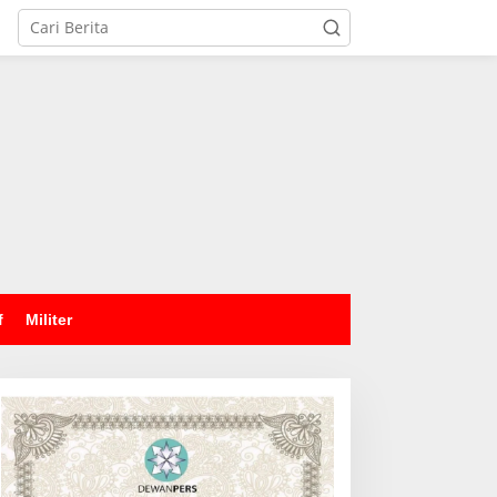
tutup
f
Militer