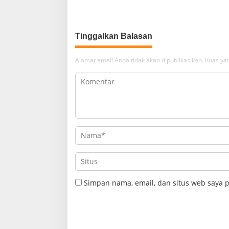
HARI, MUSNAHKAN PULUHAN
Aparteme
KILOGRAM BARANG BUKTI
Rp6,7 Mil
Tinggalkan Balasan
Alamat email Anda tidak akan dipublikasikan.
Ruas yan
Simpan nama, email, dan situs web saya 