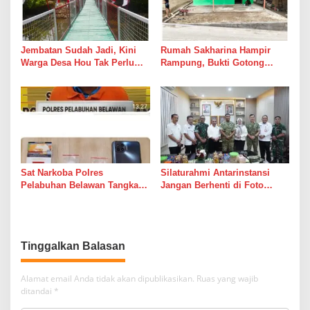
Jembatan Sudah Jadi, Kini
Rumah Sakharina Hampir
Warga Desa Hou Tak Perlu
Rampung, Bukti Gotong
Lagi Bertaruh dengan Arus
Royong Masih Lebih Cepat
Sungai
dari Janji Banyak Orang
Sat Narkoba Polres
Silaturahmi Antarinstansi
Pelabuhan Belawan Tangkap
Jangan Berhenti di Foto
Pengedar Sabu di Belawan I
Bersama
Tinggalkan Balasan
Alamat email Anda tidak akan dipublikasikan.
Ruas yang wajib
ditandai
*