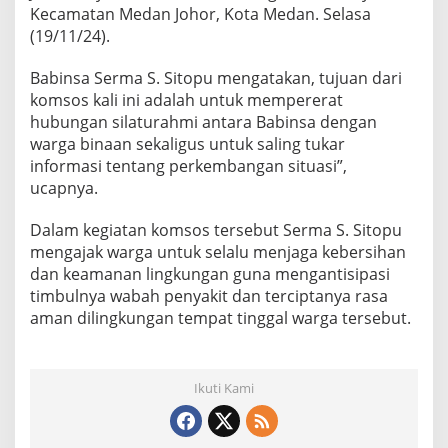
1
Kecamatan Medan Johor, Kota Medan. Selasa
-
(19/11/24).
0
8
Babinsa Serma S. Sitopu mengatakan, tujuan dari
/
komsos kali ini adalah untuk mempererat
M
A
hubungan silaturahmi antara Babinsa dengan
K
warga binaan sekaligus untuk saling tukar
o
informasi tentang perkembangan situasi”,
m
ucapnya.
s
o
s
Dalam kegiatan komsos tersebut Serma S. Sitopu
D
mengajak warga untuk selalu menjaga kebersihan
i
dan keamanan lingkungan guna mengantisipasi
W
timbulnya wabah penyakit dan terciptanya rasa
a
aman dilingkungan tempat tinggal warga tersebut.
r
u
n
g
Ikuti Kami
K
o
p
i