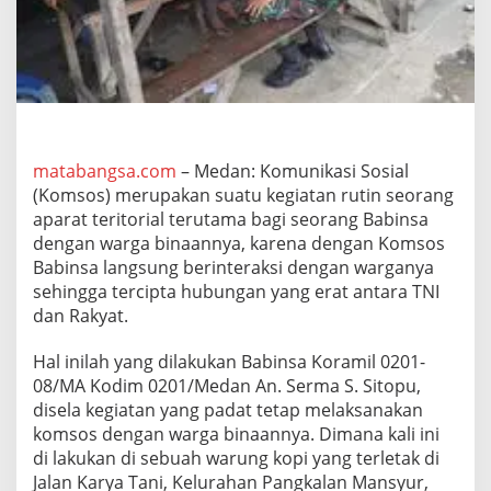
a
n
W
a
r
g
a
,
B
matabangsa.com
– Medan: Komunikasi Sosial
a
(Komsos) merupakan suatu kegiatan rutin seorang
b
aparat teritorial terutama bagi seorang Babinsa
i
dengan warga binaannya, karena dengan Komsos
n
Babinsa langsung berinteraksi dengan warganya
s
a
sehingga tercipta hubungan yang erat antara TNI
K
dan Rakyat.
o
r
Hal inilah yang dilakukan Babinsa Koramil 0201-
a
08/MA Kodim 0201/Medan An. Serma S. Sitopu,
m
i
disela kegiatan yang padat tetap melaksanakan
l
komsos dengan warga binaannya. Dimana kali ini
0
di lakukan di sebuah warung kopi yang terletak di
2
Jalan Karya Tani, Kelurahan Pangkalan Mansyur,
0