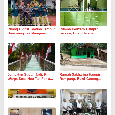
Ruang Digital: Medan Tempur
Rumah Delizaro Hampir
Baru yang Tak Mengenal
Selesai, Bukti Harapan
Gencatan Senjata
Kadang Datang Bersama
Suara Palu dan Semen
Jembatan Sudah Jadi, Kini
Rumah Sakharina Hampir
Warga Desa Hou Tak Perlu
Rampung, Bukti Gotong
Lagi Bertaruh dengan Arus
Royong Masih Lebih Cepat
Sungai
dari Janji Banyak Orang