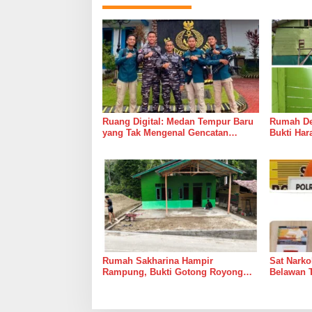
Ruang Digital: Medan Tempur Baru
Rumah Del
yang Tak Mengenal Gencatan
Bukti Ha
Senjata
Bersama 
Rumah Sakharina Hampir
Sat Narko
Rampung, Bukti Gotong Royong
Belawan 
Masih Lebih Cepat dari Janji
Belawan I
Banyak Orang