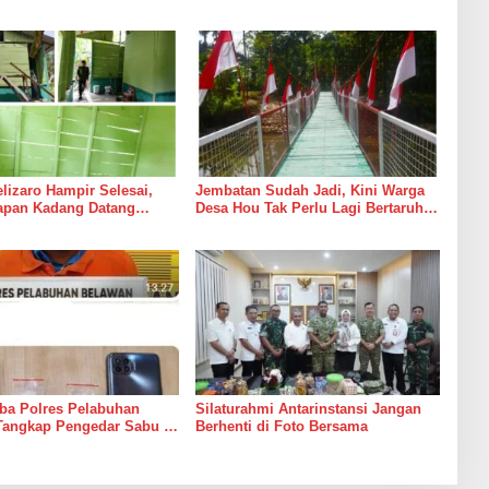
izaro Hampir Selesai,
Jembatan Sudah Jadi, Kini Warga
rapan Kadang Datang
Desa Hou Tak Perlu Lagi Bertaruh
Suara Palu dan Semen
dengan Arus Sungai
ba Polres Pelabuhan
Silaturahmi Antarinstansi Jangan
Tangkap Pengedar Sabu di
Berhenti di Foto Bersama