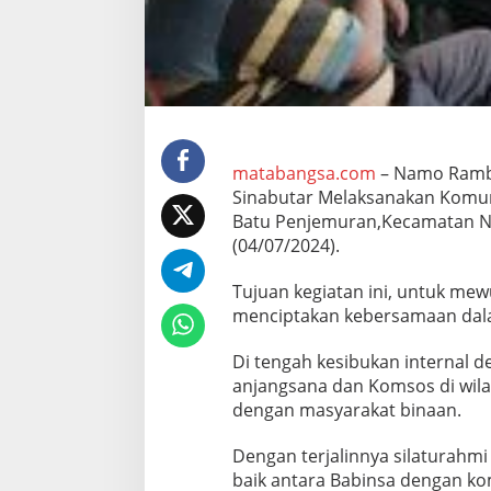
K
o
r
a
m
i
l
0
2
matabangsa.com
– Namo Rambe
0
Sinabutar Melaksanakan Komuni
1
Batu Penjemuran,Kecamatan N
-
(04/07/2024).
1
4
/
Tujuan kegiatan ini, untuk me
P
menciptakan kebersamaan dal
B
K
Di tengah kesibukan internal 
o
anjangsana dan Komsos di wilay
m
s
dengan masyarakat binaan.
o
s
Dengan terjalinnya silaturahm
B
baik antara Babinsa dengan ko
e