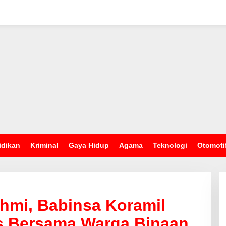
idikan
Kriminal
Gaya Hidup
Agama
Teknologi
Otomoti
rahmi, Babinsa Koramil
s Bersama Warga Binaan