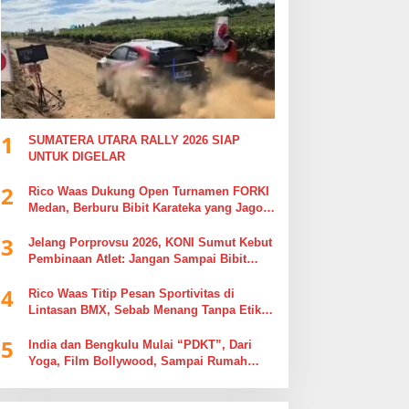
1
SUMATERA UTARA RALLY 2026 SIAP
UNTUK DIGELAR
2
Rico Waas Dukung Open Turnamen FORKI
Medan, Berburu Bibit Karateka yang Jago
di Arena, Bukan Jago Berdebat di Kolom
3
Komentar
Jelang Porprovsu 2026, KONI Sumut Kebut
Pembinaan Atlet: Jangan Sampai Bibit
Emas Pindah Jersey
4
Rico Waas Titip Pesan Sportivitas di
Lintasan BMX, Sebab Menang Tanpa Etika
Tak Ada Gunanya
5
India dan Bengkulu Mulai “PDKT”, Dari
Yoga, Film Bollywood, Sampai Rumah
Sakit