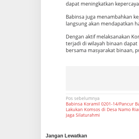
dapat meningkatkan kepercaya
r
s
a
Babinsa juga menambahkan ke
m
langsung akan mendapatkan hasi
a
W
Dengan aktif melaksanakan Ko
a
r
terjadi di wilayah binaan dapat
g
bersama masyarakat binaan, p
a
B
i
n
a
a
n
N
Pos sebelumnya
Babinsa Koramil 0201-14/Pancur B
a
Lakukan Komsos di Desa Namo Ri
Jaga Silaturahmi
v
i
g
Jangan Lewatkan