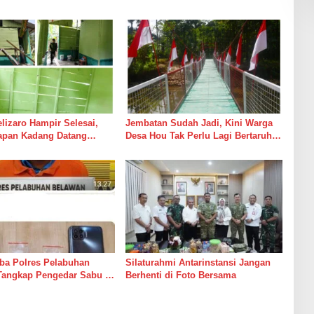
izaro Hampir Selesai,
Jembatan Sudah Jadi, Kini Warga
rapan Kadang Datang
Desa Hou Tak Perlu Lagi Bertaruh
Suara Palu dan Semen
dengan Arus Sungai
ba Polres Pelabuhan
Silaturahmi Antarinstansi Jangan
Tangkap Pengedar Sabu di
Berhenti di Foto Bersama