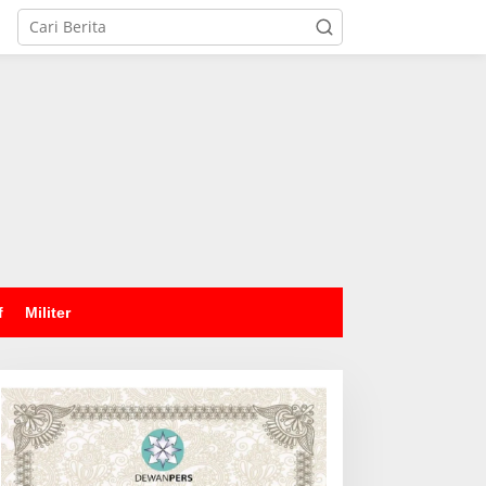
tutup
f
Militer