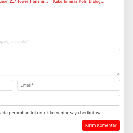
nan 217 Tower Transmisi
Kakorbinmas Polri Dialog
kat-Medan
Kamtibmas Bersama Tokoh Agama
Dan Tokoh Masyarakat
g wajib ditandai
*
pada peramban ini untuk komentar saya berikutnya.