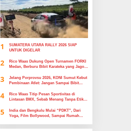
1
SUMATERA UTARA RALLY 2026 SIAP
UNTUK DIGELAR
2
Rico Waas Dukung Open Turnamen FORKI
Medan, Berburu Bibit Karateka yang Jago
di Arena, Bukan Jago Berdebat di Kolom
3
Komentar
Jelang Porprovsu 2026, KONI Sumut Kebut
Pembinaan Atlet: Jangan Sampai Bibit
Emas Pindah Jersey
4
Rico Waas Titip Pesan Sportivitas di
Lintasan BMX, Sebab Menang Tanpa Etika
Tak Ada Gunanya
5
India dan Bengkulu Mulai “PDKT”, Dari
Yoga, Film Bollywood, Sampai Rumah
Sakit