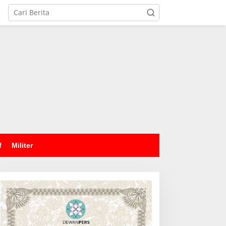
tutup
f
Militer