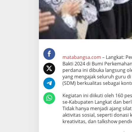
e
r
e
m
p
u
a
n
P
G
R
matabangsa.com
– Langkat: P
I
Bakti 2024 di Bumi Perkemahan
:
perdana ini dibuka langsung ole
D
yang mengajak seluruh guru d
o
r
(SDM) berkualitas sebagai kont
o
n
Kegiatan ini diikuti oleh 160 
g
se-Kabupaten Langkat dan berl
L
Tidak hanya menjadi ajang sila
a
n
aktivitas sosial, seperti dona
g
kreativitas, dan talkshow pendi
k
a