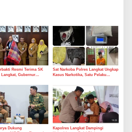
urbakti Resmi Terima SK
Sat Narkoba Polres Langkat Ungkap
gkat, Gubernur
Kasus Narkotika, Satu Pelaku
sution Tekankan ASN
Diamankan
ani Masyarakat
rya Dukung
Kapolres Langkat Dampingi