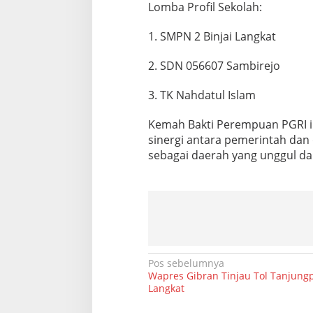
Lomba Profil Sekolah:
1. SMPN 2 Binjai Langkat
2. SDN 056607 Sambirejo
3. TK Nahdatul Islam
Kemah Bakti Perempuan PGRI 
sinergi antara pemerintah da
sebagai daerah yang unggul da
N
Pos sebelumnya
Wapres Gibran Tinjau Tol Tanjung
a
Langkat
v