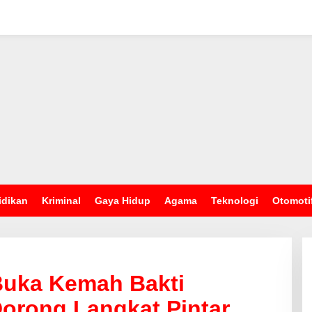
idikan
Kriminal
Gaya Hidup
Agama
Teknologi
Otomoti
Buka Kemah Bakti
orong Langkat Pintar