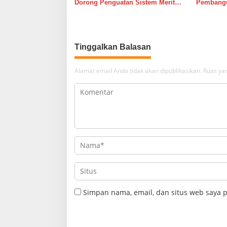
Dorong Penguatan Sistem Merit
Pembangu
Melalui Manajemen Talenta ASN
PLN Lang
Tinggalkan Balasan
Alamat email Anda tidak akan dipublikasikan.
Ruas yan
Simpan nama, email, dan situs web saya 