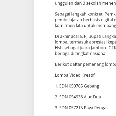
unggulan dan 3 sekolah meneng
s
2
0
Sebagai langkah konkret, Pem
4
pembelajaran berbasis digital d
5
komitmen kita untuk membangu
Di akhir acara, Pj Bupati Lan
lomba, termasuk apresiasi kep
Hsb sebagai juara Jambore GTK
berlaga di tingkat nasional.
Berikut daftar pemenang lomb
Lomba Video Kreatif:
1. SDN 050765 Gebang
2. SDN 054938 Alur Dua
3. SDN 057215 Paya Rengas