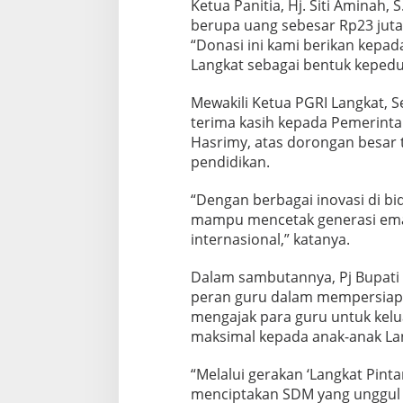
Ketua Panitia, Hj. Siti Aminah
t
berupa uang sebesar Rp23 juta, 
P
i
“Donasi ini kami berikan kepa
n
Langkat sebagai bentuk kepedul
t
a
Mewakili Ketua PGRI Langkat, 
r
terima kasih kepada Pemerinta
M
e
Hasrimy, atas dorongan besar t
n
pendidikan.
u
j
“Dengan berbagai inovasi di b
u
mampu mencetak generasi emas 
I
n
internasional,” katanya.
d
o
Dalam sambutannya, Pj Bupati
n
peran guru dalam mempersiapk
e
mengajak para guru untuk kel
s
i
maksimal kepada anak-anak La
a
E
“Melalui gerakan ‘Langkat Pint
m
menciptakan SDM yang unggul 
a