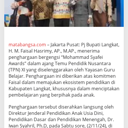
a
l
H
a
s
r
i
m
y
matabangsa.com
– Jakarta Pusat: Pj Bupati Langkat,
T
H. M. Faisal Hasrimy, AP., M.AP., menerima
e
penghargaan bergengsi “Mohammad Syafei
r
Awards” dalam ajang Temu Pendidik Nusantara
i
(TPN) XI yang diselenggarakan oleh Yayasan Guru
m
a
Belajar. Penghargaan ini diberikan atas komitmen
"
Faisal dalam memajukan ekosistem pendidikan di
M
Kabupaten Langkat, khususnya dalam menciptakan
o
pembelajaran yang berpihak pada anak.
h
a
m
Penghargaan tersebut diserahkan langsung oleh
m
Direktur Jenderal Pendidikan Anak Usia Dini,
a
Pendidikan Dasar dan Pendidikan Menengah, Dr.
d
Iwan Syahril, Ph.D, pada Sabtu sore, (2/11/24), di
S