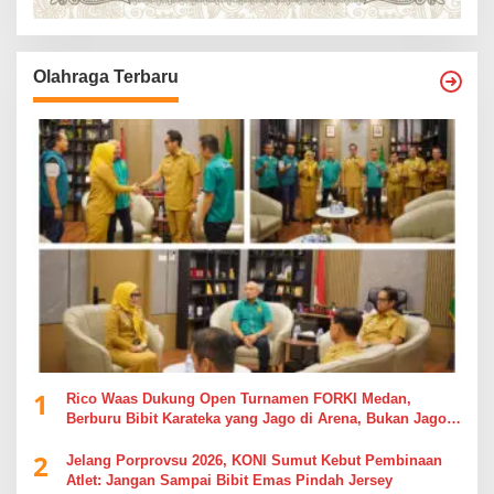
Olahraga Terbaru
1
Rico Waas Dukung Open Turnamen FORKI Medan,
Berburu Bibit Karateka yang Jago di Arena, Bukan Jago
Berdebat di Kolom Komentar
2
Jelang Porprovsu 2026, KONI Sumut Kebut Pembinaan
Atlet: Jangan Sampai Bibit Emas Pindah Jersey