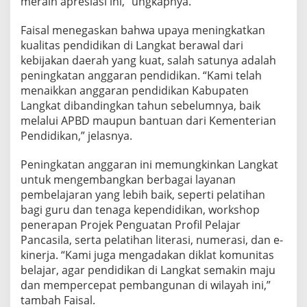
meraih apresiasi ini,” ungkapnya.
a
j
Faisal menegaskan bahwa upaya meningkatkan
a
kualitas pendidikan di Langkat berawal dari
r
a
kebijakan daerah yang kuat, salah satunya adalah
n
peningkatan anggaran pendidikan. “Kami telah
B
menaikkan anggaran pendidikan Kabupaten
e
Langkat dibandingkan tahun sebelumnya, baik
r
melalui APBD maupun bantuan dari Kementerian
p
i
Pendidikan,” jelasnya.
h
a
Peningkatan anggaran ini memungkinkan Langkat
k
untuk mengembangkan berbagai layanan
p
pembelajaran yang lebih baik, seperti pelatihan
a
d
bagi guru dan tenaga kependidikan, workshop
a
penerapan Projek Penguatan Profil Pelajar
A
Pancasila, serta pelatihan literasi, numerasi, dan e-
n
kinerja. “Kami juga mengadakan diklat komunitas
a
k
belajar, agar pendidikan di Langkat semakin maju
dan mempercepat pembangunan di wilayah ini,”
tambah Faisal.