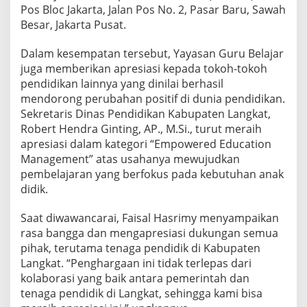
y
Pos Bloc Jakarta, Jalan Pos No. 2, Pasar Baru, Sawah
a
Besar, Jakarta Pusat.
f
e
Dalam kesempatan tersebut, Yayasan Guru Belajar
i
juga memberikan apresiasi kepada tokoh-tokoh
A
w
pendidikan lainnya yang dinilai berhasil
a
mendorong perubahan positif di dunia pendidikan.
r
Sekretaris Dinas Pendidikan Kabupaten Langkat,
d
Robert Hendra Ginting, AP., M.Si., turut meraih
s
apresiasi dalam kategori “Empowered Education
"
:
Management” atas usahanya mewujudkan
D
pembelajaran yang berfokus pada kebutuhan anak
o
didik.
r
o
Saat diwawancarai, Faisal Hasrimy menyampaikan
n
g
rasa bangga dan mengapresiasi dukungan semua
P
pihak, terutama tenaga pendidik di Kabupaten
e
Langkat. “Penghargaan ini tidak terlepas dari
m
kolaborasi yang baik antara pemerintah dan
b
e
tenaga pendidik di Langkat, sehingga kami bisa
l