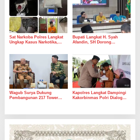
Tanjungpura
Masyarakat
Sat Narkoba Polres Langkat
Bupati Langkat H. Syah
Ungkap Kasus Narkotika,
Afandin, SH Dorong
Satu Pelaku Diamankan
Penguatan Sistem Merit
Melalui Manajemen Talenta
ASN
Wagub Surya Dukung
Kapolres Langkat Dampingi
Pembangunan 217 Tower
Kakorbinmas Polri Dialog
Transmisi PLN Langkat-
Kamtibmas Bersama Tokoh
Medan
Agama Dan Tokoh Masyarakat