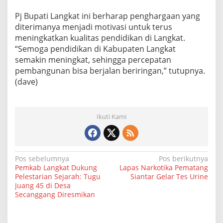
Pj Bupati Langkat ini berharap penghargaan yang
diterimanya menjadi motivasi untuk terus
meningkatkan kualitas pendidikan di Langkat.
“Semoga pendidikan di Kabupaten Langkat
semakin meningkat, sehingga percepatan
pembangunan bisa berjalan beriringan,” tutupnya.
(dave)
Ikuti Kami
N
Pos sebelumnya
Pos berikutnya
Pemkab Langkat Dukung
Lapas Narkotika Pematang
a
Pelestarian Sejarah: Tugu
Siantar Gelar Tes Urine
Juang 45 di Desa
v
Secanggang Diresmikan
i
g