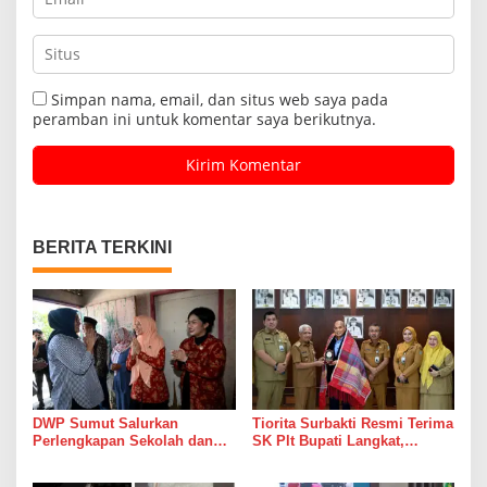
Simpan nama, email, dan situs web saya pada
peramban ini untuk komentar saya berikutnya.
BERITA TERKINI
DWP Sumut Salurkan
Tiorita Surbakti Resmi Terima
Perlengkapan Sekolah dan
SK Plt Bupati Langkat,
Bahan Pokok bagi Anak Panti
Gubernur Bobby Nasution
Asuhan Alwashliyah
Tekankan ASN Harus Layani