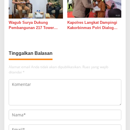
Wagub Surya Dukung
Kapolres Langkat Dampingi
Pembangunan 217 Tower
Kakorbinmas Polri Dialog
Transmisi PLN Langkat-
Kamtibmas Bersama Tokoh
Medan
Agama Dan Tokoh Masyarakat
Tinggalkan Balasan
Alamat email Anda tidak akan dipublikasikan.
Ruas yang wajib
ditandai
*