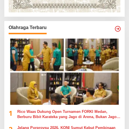
Olahraga Terbaru
1
Rico Waas Dukung Open Turnamen FORKI Medan,
Berburu Bibit Karateka yang Jago di Arena, Bukan Jago
Berdebat di Kolom Komentar
Jelang Porprovsu 2026, KONI Sumut Kebut Pembinaan