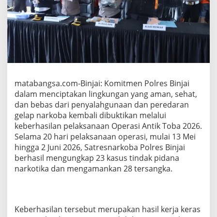
N
K
O
M
I
T
M
E
N
matabangsa.com-Binjai: Komitmen Polres Binjai
P
E
dalam menciptakan lingkungan yang aman, sehat,
R
dan bebas dari penyalahgunaan dan peredaran
A
gelap narkoba kembali dibuktikan melalui
N
keberhasilan pelaksanaan Operasi Antik Toba 2026.
G
I
Selama 20 hari pelaksanaan operasi, mulai 13 Mei
N
hingga 2 Juni 2026, Satresnarkoba Polres Binjai
A
berhasil mengungkap 23 kasus tindak pidana
R
narkotika dan mengamankan 28 tersangka.
K
O
B
A
,
Keberhasilan tersebut merupakan hasil kerja keras
O