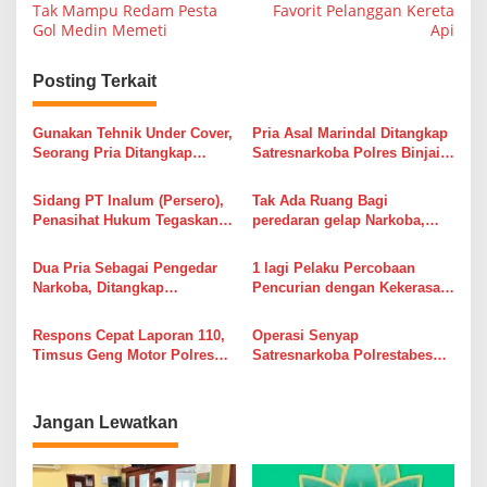
Tak Mampu Redam Pesta
Favorit Pelanggan Kereta
v
Gol Medin Memeti
Api
i
g
Posting Terkait
a
s
Gunakan Tehnik Under Cover,
Pria Asal Marindal Ditangkap
Seorang Pria Ditangkap
Satresnarkoba Polres Binjai
i
Satresnarkoba Polres Binjai
Saat Jual Narkoba
Beserta Barang Buktinya
p
Sidang PT Inalum (Persero),
Tak Ada Ruang Bagi
Penasihat Hukum Tegaskan,
peredaran gelap Narkoba,
o
Klien Kami Tidak Melanggar
Polres Binjai Amankan Dua
s
Aturan
Pelaku Penjual Sabu
Dua Pria Sebagai Pengedar
1 lagi Pelaku Percobaan
Narkoba, Ditangkap
Pencurian dengan Kekerasan
Satresnarkoba Polres Binjai
Berhasil Dibekuk Tim URC
Polres Pelabuhan Belawan
Respons Cepat Laporan 110,
Operasi Senyap
Timsus Geng Motor Polres
Satresnarkoba Polrestabes
Asahan Amankan Remaja
Medan, Bongkar Home
Diduga Terlibat Tawuran
Industri Pod Getar Kombinasi
Bersenjata
Zat Berbahaya
Jangan Lewatkan