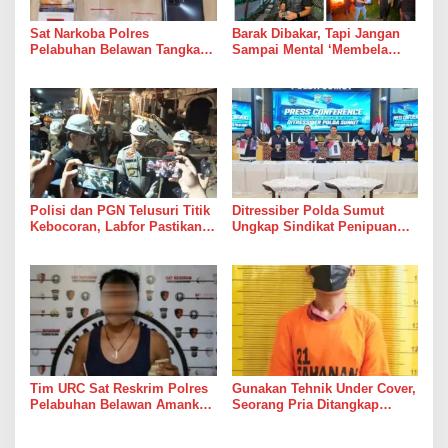
Sat Narkoba Polres
Barak Dibakar, Tapi Jangan
Pelabuhan Belawan Tangkap
Sampai Mental ‘Membela
Pengedar Sabu di Belawan I
Bandar’ Ikut Dipelihara
Polisi dan PGN Telusuri Titik
Ditressiber Polda Sumut
Kebocoran, Labfor Pastikan
Ungkap Sindikat Penipuan
Ledakan Grand Polonia
Online Berkedok Lelang
Dipicu Akumulasi Gas
Mobil, Empat Pelaku
Ditangkap
Tim URC Sat Reskrim Polres
Gunakan Tehnik Under Cover,
Pelabuhan Belawan Amankan
Seorang Pria Ditangkap
Tiga Pelaku Premanisme dan
Satresnarkoba Polres Binjai
Pungli, Hasil Tes Urine Positif
Beserta Barang Buktinya