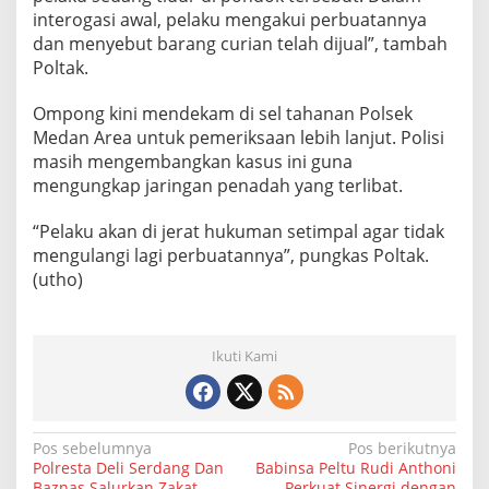
i
interogasi awal, pelaku mengakui perbuatannya
D
dan menyebut barang curian telah dijual”, tambah
e
Poltak.
l
i
Ompong kini mendekam di sel tahanan Polsek
Medan Area untuk pemeriksaan lebih lanjut. Polisi
masih mengembangkan kasus ini guna
mengungkap jaringan penadah yang terlibat.
“Pelaku akan di jerat hukuman setimpal agar tidak
mengulangi lagi perbuatannya”, pungkas Poltak.
(utho)
Ikuti Kami
N
Pos sebelumnya
Pos berikutnya
Polresta Deli Serdang Dan
Babinsa Peltu Rudi Anthoni
a
Baznas Salurkan Zakat
Perkuat Sinergi dengan