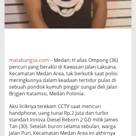
k
P
e
n
c
u
r
i
S
a
a
matabangsa.com
– Medan: H alias Ompong (36)
t
pencuri yang beraksi di Kawasan Jalan Laksana,
T
Kecamatan Medan Area, tak berkutik saat polisi
e
r
meringkusnya dalam keadaan tertidur pulas di
l
sebuah pondok kumuh pinggir sungai deli Jalan
e
Brigjen Katamso, Medan Polonia.
l
a
Aksi liciknya terekam CCTV saat mencuri
p
T
handphone, uang tunai Rp.2 juta dan turbo
i
standart Innova Diesel Reborn 2 GD milik James
d
Tan (30). Setelah buron selama sebulan, warga
u
Jalan Puri, Kecamatan Medan Area ini akhirnya
r