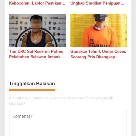
Kebocoran, Labfor Pastikan
Ungkap Sindikat Penipuan
Ledakan Grand Polonia
Online Berkedok Lelang
Dipicu Akumulasi Gas
Mobil, Empat Pelaku
Ditangkap
Tim URC Sat Reskrim Polres
Gunakan Tehnik Under Cover,
Pelabuhan Belawan Amankan
Seorang Pria Ditangkap
Tiga Pelaku Premanisme dan
Satresnarkoba Polres Binjai
Pungli, Hasil Tes Urine Positif
Beserta Barang Buktinya
Narkotika
Tinggalkan Balasan
Alamat email Anda tidak akan dipublikasikan.
Ruas yang wajib
ditandai
*