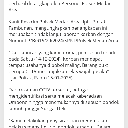
berhasil di tangkap oleh Personel Polsek Medan
D
i
Area.
P
o
Kanit Reskrim Polsek Medan Area, Iptu Poltak
n
Tambunan, mengungkapkan penangkapan ini
d
merupakan tindak lanjut laporan korban dengan
o
k
Nomor:LP/B/915/XII/2024/SPKT/Polsek Medan Area.
K
u
“Dari laporan yang kami terima, pencurian terjadi
m
pada Sabtu (14-12-2024). Korban mendapati
u
tempat usahanya dibobol maling. Barang bukti
h
P
berupa CCTV menunjukkan jelas wajah pelaku”,
i
ujar Poltak, Rabu (15-01-2025).
n
g
Dari rekaman CCTV tersebut, petugas
g
mengidentifikasi serta melacak keberadaan
i
r
Ompong hingga menemukannya di sebuah pondok
S
kumuh pinggir Sungai Deli.
u
n
“Kami melakukan penyisiran dan menemukan
g
pelaku sedang tidur di pondok tersebut. Dalam
a