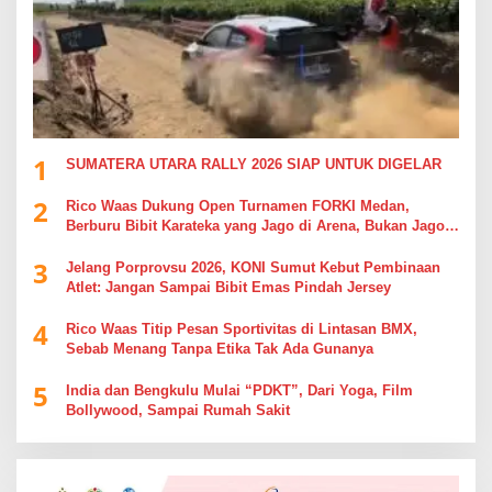
1
SUMATERA UTARA RALLY 2026 SIAP UNTUK DIGELAR
2
Rico Waas Dukung Open Turnamen FORKI Medan,
Berburu Bibit Karateka yang Jago di Arena, Bukan Jago
Berdebat di Kolom Komentar
3
Jelang Porprovsu 2026, KONI Sumut Kebut Pembinaan
Atlet: Jangan Sampai Bibit Emas Pindah Jersey
4
Rico Waas Titip Pesan Sportivitas di Lintasan BMX,
Sebab Menang Tanpa Etika Tak Ada Gunanya
5
India dan Bengkulu Mulai “PDKT”, Dari Yoga, Film
Bollywood, Sampai Rumah Sakit