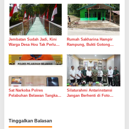
Suara Palu dan Semen
Jembatan Sudah Jadi, Kini
Rumah Sakharina Hampir
Warga Desa Hou Tak Perlu
Rampung, Bukti Gotong
Lagi Bertaruh dengan Arus
Royong Masih Lebih Cepat
Sungai
dari Janji Banyak Orang
Sat Narkoba Polres
Silaturahmi Antarinstansi
Pelabuhan Belawan Tangkap
Jangan Berhenti di Foto
Pengedar Sabu di Belawan I
Bersama
Tinggalkan Balasan