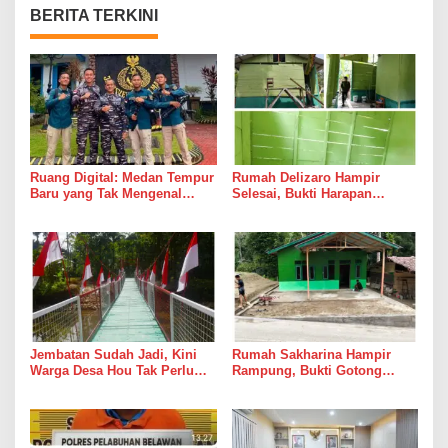
BERITA TERKINI
Ruang Digital: Medan Tempur
Rumah Delizaro Hampir
Baru yang Tak Mengenal
Selesai, Bukti Harapan
Gencatan Senjata
Kadang Datang Bersama
Suara Palu dan Semen
Jembatan Sudah Jadi, Kini
Rumah Sakharina Hampir
Warga Desa Hou Tak Perlu
Rampung, Bukti Gotong
Lagi Bertaruh dengan Arus
Royong Masih Lebih Cepat
Sungai
dari Janji Banyak Orang