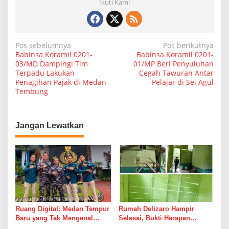
Ikuti Kami
N
Pos sebelumnya
Pos berikutnya
Babinsa Koramil 0201-
Babinsa Koramil 0201-
a
03/MD Dampingi Tim
01/MP Beri Penyuluhan
Terpadu Lakukan
Cegah Tawuran Antar
v
Penagihan Pajak di Medan
Pelajar di Sei Agul
i
Tembung
g
a
Jangan Lewatkan
s
i
p
o
s
Ruang Digital: Medan Tempur
Rumah Delizaro Hampir
Baru yang Tak Mengenal
Selesai, Bukti Harapan
Gencatan Senjata
Kadang Datang Bersama