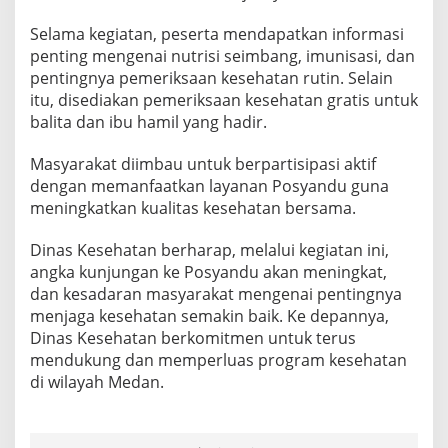
h
a
Selama kegiatan, peserta mendapatkan informasi
t
penting mengenai nutrisi seimbang, imunisasi, dan
a
pentingnya pemeriksaan kesehatan rutin. Selain
n
itu, disediakan pemeriksaan kesehatan gratis untuk
d
i
balita dan ibu hamil yang hadir.
S
e
Masyarakat diimbau untuk berpartisipasi aktif
i
dengan memanfaatkan layanan Posyandu guna
P
meningkatkan kualitas kesehatan bersama.
u
t
i
Dinas Kesehatan berharap, melalui kegiatan ini,
h
angka kunjungan ke Posyandu akan meningkat,
T
dan kesadaran masyarakat mengenai pentingnya
i
menjaga kesehatan semakin baik. Ke depannya,
m
u
Dinas Kesehatan berkomitmen untuk terus
r
mendukung dan memperluas program kesehatan
I
di wilayah Medan.
I