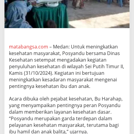
e
h
a
t
a
n
G
e
l
matabangsa.com
– Medan: Untuk meningkatkan
a
kesehatan masyarakat, Posyandu bersama Dinas
r
Kesehatan setempat mengadakan kegiatan
P
penyuluhan kesehatan di wilayah Sei Putih Timur II,
e
Kamis (31/10/2024). Kegiatan ini bertujuan
n
y
meningkatkan kesadaran masyarakat mengenai
u
pentingnya kesehatan ibu dan anak.
l
u
Acara dibuka oleh pejabat kesehatan, Bu Harahap,
h
yang menyampaikan pentingnya peran Posyandu
a
n
dalam memberikan layanan kesehatan dasar.
K
“Posyandu merupakan garda terdepan dalam
e
pelayanan kesehatan masyarakat, terutama bagi
s
ibu hamil dan anak balita,” ujarnya.
e