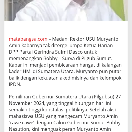
S
u
f
m
i
D
a
matabangsa.com
– Medan: Rektor USU Muryanto
s
Amin kabarnya tak diterge jumpa Ketua Harian
c
o
DPP Partai Gerindra Sufmi Dasco untuk
U
memenangkan Bobby – Surya di Pilgub Sumut.
n
Kabar ini menjadi pembicaraan hangat di kalangan
t
kader HMI di Sumatera Utara. Muryanto pun putar
u
k
balik dengan kekuatan akedimisinya dan kelompok
M
IPDN.
e
n
Pemilihan Gubernur Sumatera Utara (Pilgubsu) 27
a
November 2024, yang tinggal hitungan hari ini
n
g
semakin tinggi konstalasi politiknya. Setelah aksi
k
mahasiswa USU yang mengecam Muryanto Amin
a
‘cawe cawe’ dengan Calon Gubernur Sumut Bobby
n
Nasution, kini menguak peran Muryanto Amin
B