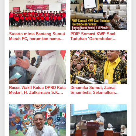
Sutarto minta Banteng Sumut
PDIP Somasi KWP Soal
Merah FC, harumkan nama
Tuduhan ‘Gerombolan
Sumut di Ajang Soekarno
Sirkus’, Buntut Rapat Komisi
Cup 2026
II di Pimpin Sufmi Dasco
Ahmad
Reses Wakil Ketua DPRD Kota
Dinamika Sumut, Zainal
Medan, H. Zulkarnaen S.K.M
Sinambela: Selamatkan
Warga Ucapkan Terimakasih,
Golkar dari Broker Politik
Jalan Pimpinan Medan
Perjuangan Diaspal Mulus