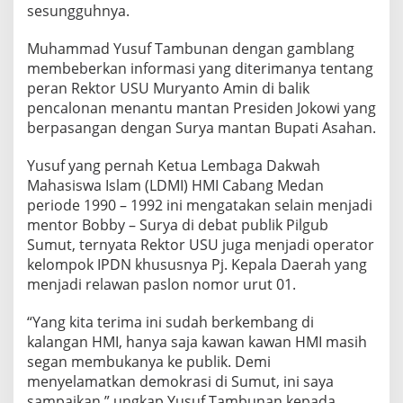
sesungguhnya.
o
b
b
Muhammad Yusuf Tambunan dengan gamblang
y
membeberkan informasi yang diterimanya tentang
N
peran Rektor USU Muryanto Amin di balik
a
pencalonan menantu mantan Presiden Jokowi yang
s
u
berpasangan dengan Surya mantan Bupati Asahan.
t
i
Yusuf yang pernah Ketua Lembaga Dakwah
o
Mahasiswa Islam (LDMI) HMI Cabang Medan
n
periode 1990 – 1992 ini mengatakan selain menjadi
mentor Bobby – Surya di debat publik Pilgub
Sumut, ternyata Rektor USU juga menjadi operator
kelompok IPDN khususnya Pj. Kepala Daerah yang
menjadi relawan paslon nomor urut 01.
“Yang kita terima ini sudah berkembang di
kalangan HMI, hanya saja kawan kawan HMI masih
segan membukanya ke publik. Demi
menyelamatkan demokrasi di Sumut, ini saya
sampaikan,” ungkap Yusuf Tambunan kepada