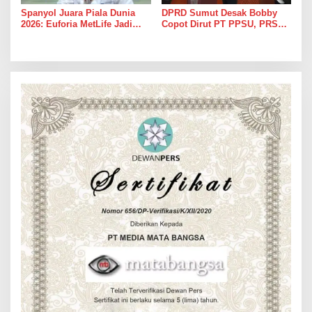
Spanyol Juara Piala Dunia
DPRD Sumut Desak Bobby
2026: Euforia MetLife Jadi
Copot Dirut PT PPSU, PRSU
Pemicu Kebangkitan PSMS
Dinilai Gagal Total Tarik
Medan Menuju Pentas Dunia
Pengunjung