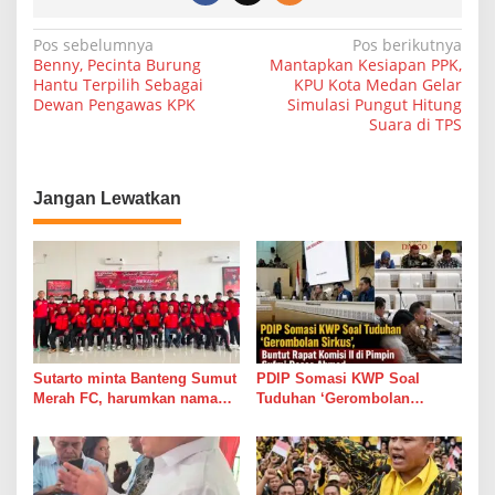
N
Pos sebelumnya
Pos berikutnya
Benny, Pecinta Burung
Mantapkan Kesiapan PPK,
a
Hantu Terpilih Sebagai
KPU Kota Medan Gelar
Dewan Pengawas KPK
Simulasi Pungut Hitung
v
Suara di TPS
i
g
a
Jangan Lewatkan
s
i
p
o
s
Sutarto minta Banteng Sumut
PDIP Somasi KWP Soal
Merah FC, harumkan nama
Tuduhan ‘Gerombolan
Sumut di Ajang Soekarno
Sirkus’, Buntut Rapat Komisi
Cup 2026
II di Pimpin Sufmi Dasco
Ahmad