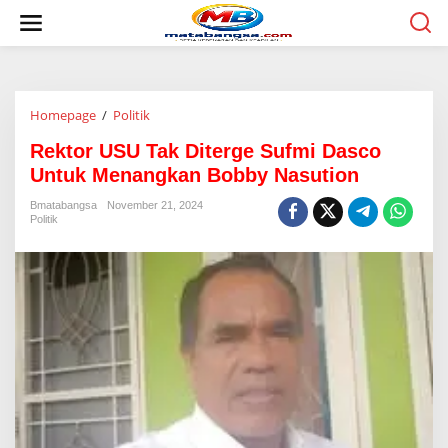
L
e
w
a
t
i
Homepage
/
Politik
R
k
e
e
Rektor USU Tak Diterge Sufmi Dasco
k
k
t
o
Untuk Menangkan Bobby Nasution
o
n
r
t
Bmatabangsa
November 21, 2024
Politik
U
e
S
n
U
T
a
k
D
i
t
e
r
g
e