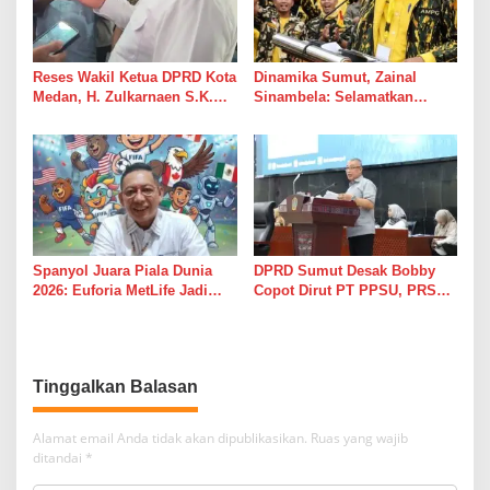
Reses Wakil Ketua DPRD Kota
Dinamika Sumut, Zainal
Medan, H. Zulkarnaen S.K.M
Sinambela: Selamatkan
Warga Ucapkan Terimakasih,
Golkar dari Broker Politik
Jalan Pimpinan Medan
Perjuangan Diaspal Mulus
Spanyol Juara Piala Dunia
DPRD Sumut Desak Bobby
2026: Euforia MetLife Jadi
Copot Dirut PT PPSU, PRSU
Pemicu Kebangkitan PSMS
Dinilai Gagal Total Tarik
Medan Menuju Pentas Dunia
Pengunjung
Tinggalkan Balasan
Alamat email Anda tidak akan dipublikasikan.
Ruas yang wajib
ditandai
*