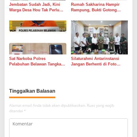
Jembatan Sudah Jadi, Kini
Rumah Sakharina Hampir
Warga Desa Hou Tak Perlu
Rampung, Bukti Gotong
Lagi Bertaruh dengan Arus
Royong Masih Lebih Cepat
Sungai
dari Janji Banyak Orang
Sat Narkoba Polres
Silaturahmi Antarinstansi
Pelabuhan Belawan Tangkap
Jangan Berhenti di Foto
Pengedar Sabu di Belawan I
Bersama
Tinggalkan Balasan
Alamat email Anda tidak akan dipublikasikan.
Ruas yang wajib
ditandai
*