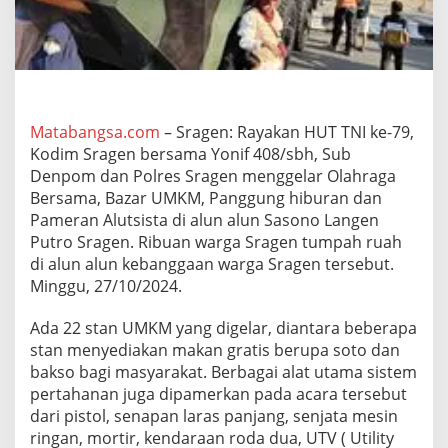
n
H
U
T
T
N
I
Matabangsa.com
– Sragen: Rayakan HUT TNI ke-79,
k
Kodim Sragen bersama Yonif 408/sbh, Sub
e
-
Denpom dan Polres Sragen menggelar Olahraga
7
Bersama, Bazar UMKM, Panggung hiburan dan
9
Pameran Alutsista di alun alun Sasono Langen
d
Putro Sragen. Ribuan warga Sragen tumpah ruah
i
A
di alun alun kebanggaan warga Sragen tersebut.
l
Minggu, 27/10/2024.
u
n
Ada 22 stan UMKM yang digelar, diantara beberapa
-
stan menyediakan makan gratis berupa soto dan
A
l
bakso bagi masyarakat. Berbagai alat utama sistem
u
pertahanan juga dipamerkan pada acara tersebut
n
dari pistol, senapan laras panjang, senjata mesin
S
ringan, mortir, kendaraan roda dua, UTV ( Utility
r