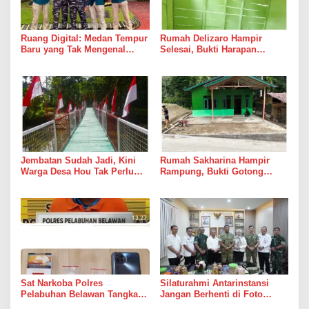
Ruang Digital: Medan Tempur
Rumah Delizaro Hampir
Baru yang Tak Mengenal
Selesai, Bukti Harapan
Gencatan Senjata
Kadang Datang Bersama
Suara Palu dan Semen
Jembatan Sudah Jadi, Kini
Rumah Sakharina Hampir
Warga Desa Hou Tak Perlu
Rampung, Bukti Gotong
Lagi Bertaruh dengan Arus
Royong Masih Lebih Cepat
Sungai
dari Janji Banyak Orang
Sat Narkoba Polres
Silaturahmi Antarinstansi
Pelabuhan Belawan Tangkap
Jangan Berhenti di Foto
Pengedar Sabu di Belawan I
Bersama