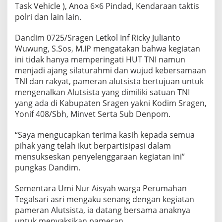
Task Vehicle ), Anoa 6×6 Pindad, Kendaraan taktis
a
g
polri dan lain lain.
e
n
Dandim 0725/Sragen Letkol Inf Ricky Julianto
Wuwung, S.Sos, M.IP mengatakan bahwa kegiatan
ini tidak hanya memperingati HUT TNI namun
menjadi ajang silaturahmi dan wujud kebersamaan
TNI dan rakyat, pameran alutsista bertujuan untuk
mengenalkan Alutsista yang dimiliki satuan TNI
yang ada di Kabupaten Sragen yakni Kodim Sragen,
Yonif 408/Sbh, Minvet Serta Sub Denpom.
“Saya mengucapkan terima kasih kepada semua
pihak yang telah ikut berpartisipasi dalam
mensukseskan penyelenggaraan kegiatan ini”
pungkas Dandim.
Sementara Umi Nur Aisyah warga Perumahan
Tegalsari asri mengaku senang dengan kegiatan
pameran Alutsista, ia datang bersama anaknya
untuk menyaksikan pameran.