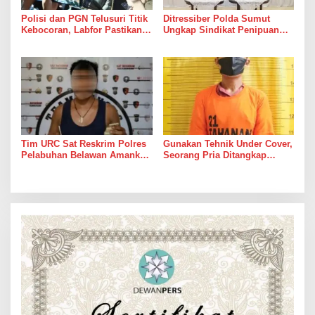
Polisi dan PGN Telusuri Titik
Ditressiber Polda Sumut
Kebocoran, Labfor Pastikan
Ungkap Sindikat Penipuan
Ledakan Grand Polonia
Online Berkedok Lelang
Dipicu Akumulasi Gas
Mobil, Empat Pelaku
Ditangkap
Tim URC Sat Reskrim Polres
Gunakan Tehnik Under Cover,
Pelabuhan Belawan Amankan
Seorang Pria Ditangkap
Tiga Pelaku Premanisme dan
Satresnarkoba Polres Binjai
Pungli, Hasil Tes Urine Positif
Beserta Barang Buktinya
Narkotika