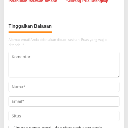
Pelabuhan Belawan Amankan
Seorang Pria Ditangkap
Tiga Pelaku Premanisme dan
Satresnarkoba Polres Binjai
Pungli, Hasil Tes Urine Positif
Beserta Barang Buktinya
Narkotika
Tinggalkan Balasan
Alamat email Anda tidak akan dipublikasikan.
Ruas yang wajib
ditandai
*
Simpan nama, email, dan situs web saya pada