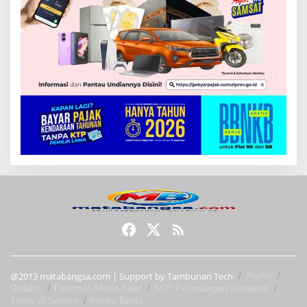
@2013 matabangsa.com | Support by Tambunan Tech
Profile
Redaksi
Pedoman Media Siber
SOP Perlindungan Wartawan
Terms of Service
Indeks Berita