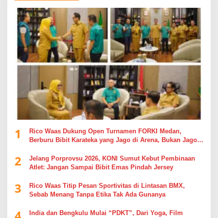
1
Rico Waas Dukung Open Turnamen FORKI Medan,
Berburu Bibit Karateka yang Jago di Arena, Bukan Jago
Berdebat di Kolom Komentar
2
Jelang Porprovsu 2026, KONI Sumut Kebut Pembinaan
Atlet: Jangan Sampai Bibit Emas Pindah Jersey
3
Rico Waas Titip Pesan Sportivitas di Lintasan BMX,
Sebab Menang Tanpa Etika Tak Ada Gunanya
4
India dan Bengkulu Mulai “PDKT”, Dari Yoga, Film