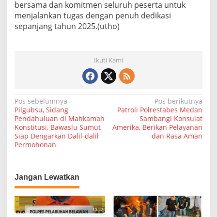
bersama dan komitmen seluruh peserta untuk
menjalankan tugas dengan penuh dedikasi
sepanjang tahun 2025.(utho)
Ikuti Kami
N
Pos sebelumnya
Pos berikutnya
Pilgubsu, Sidang
Patroli Polrestabes Medan
a
Pendahuluan di Mahkamah
Sambangi Konsulat
Konstitusi, Bawaslu Sumut
Amerika, Berikan Pelayanan
v
Siap Dengarkan Dalil-dalil
dan Rasa Aman
i
Permohonan
g
a
Jangan Lewatkan
s
i
p