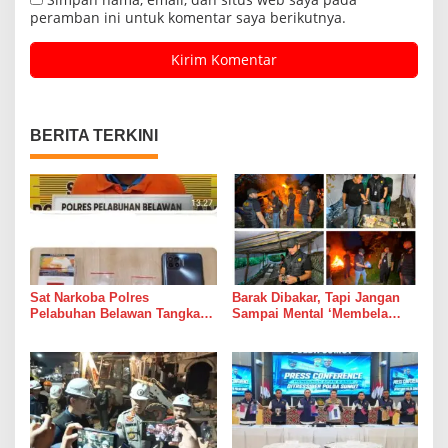
peramban ini untuk komentar saya berikutnya.
BERITA TERKINI
Sat Narkoba Polres
Barak Dibakar, Tapi Jangan
Pelabuhan Belawan Tangkap
Sampai Mental ‘Membela
Pengedar Sabu di Belawan I
Bandar’ Ikut Dipelihara