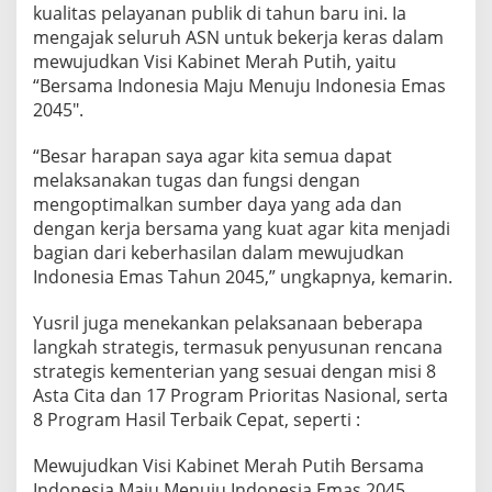
kualitas pelayanan publik di tahun baru ini. Ia
h
u
mengajak seluruh ASN untuk bekerja keras dalam
n
mewujudkan Visi Kabinet Merah Putih, yaitu
2
“Bersama Indonesia Maju Menuju Indonesia Emas
0
2045″.
2
5
“Besar harapan saya agar kita semua dapat
melaksanakan tugas dan fungsi dengan
mengoptimalkan sumber daya yang ada dan
dengan kerja bersama yang kuat agar kita menjadi
bagian dari keberhasilan dalam mewujudkan
Indonesia Emas Tahun 2045,” ungkapnya, kemarin.
Yusril juga menekankan pelaksanaan beberapa
langkah strategis, termasuk penyusunan rencana
strategis kementerian yang sesuai dengan misi 8
Asta Cita dan 17 Program Prioritas Nasional, serta
8 Program Hasil Terbaik Cepat, seperti :
Mewujudkan Visi Kabinet Merah Putih Bersama
Indonesia Maju Menuju Indonesia Emas 2045