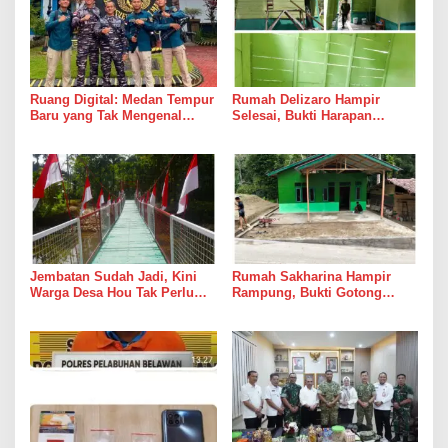
Ruang Digital: Medan Tempur
Rumah Delizaro Hampir
Baru yang Tak Mengenal
Selesai, Bukti Harapan
Gencatan Senjata
Kadang Datang Bersama
Suara Palu dan Semen
Jembatan Sudah Jadi, Kini
Rumah Sakharina Hampir
Warga Desa Hou Tak Perlu
Rampung, Bukti Gotong
Lagi Bertaruh dengan Arus
Royong Masih Lebih Cepat
Sungai
dari Janji Banyak Orang