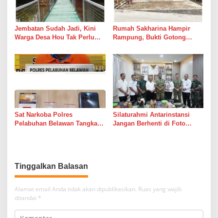
Jembatan Sudah Jadi, Kini
Rumah Sakharina Hampir
Warga Desa Hou Tak Perlu
Rampung, Bukti Gotong
Lagi Bertaruh dengan Arus
Royong Masih Lebih Cepat
Sungai
dari Janji Banyak Orang
Sat Narkoba Polres
Silaturahmi Antarinstansi
Pelabuhan Belawan Tangkap
Jangan Berhenti di Foto
Pengedar Sabu di Belawan I
Bersama
Tinggalkan Balasan
Alamat email Anda tidak akan dipublikasikan.
Ruas yang wajib
ditandai
*