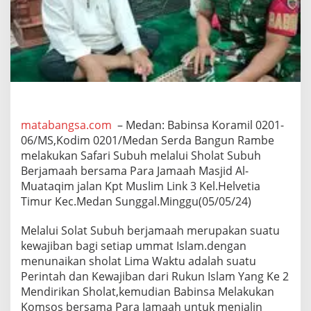
h
S
e
b
a
g
a
i
M
o
matabangsa.com
– Medan: Babinsa Koramil 0201-
m
06/MS,Kodim 0201/Medan Serda Bangun Rambe
e
melakukan Safari Subuh melalui Sholat Subuh
n
t
Berjamaah bersama Para Jamaah Masjid Al-
u
Muataqim jalan Kpt Muslim Link 3 Kel.Helvetia
m
Timur Kec.Medan Sunggal.Minggu(05/05/24)
M
e
Melalui Solat Subuh berjamaah merupakan suatu
m
a
kewajiban bagi setiap ummat Islam.dengan
k
menunaikan sholat Lima Waktu adalah suatu
m
Perintah dan Kewajiban dari Rukun Islam Yang Ke 2
u
Mendirikan Sholat,kemudian Babinsa Melakukan
r
Komsos bersama Para Jamaah untuk menjalin
k