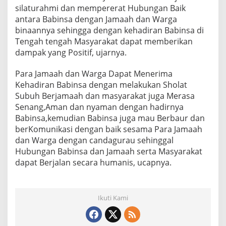
a
silaturahmi dan mempererat Hubungan Baik
n
antara Babinsa dengan Jamaah dan Warga
M
binaannya sehingga dengan kehadiran Babinsa di
a
Tengah tengah Masyarakat dapat memberikan
s
j
dampak yang Positif, ujarnya.
i
d
Para Jamaah dan Warga Dapat Menerima
W
Kehadiran Babinsa dengan melakukan Sholat
i
Subuh Berjamaah dan masyarakat juga Merasa
l
a
Senang,Aman dan nyaman dengan hadirnya
y
Babinsa,kemudian Babinsa juga mau Berbaur dan
a
berKomunikasi dengan baik sesama Para Jamaah
h
dan Warga dengan candagurau sehinggal
B
Hubungan Babinsa dan Jamaah serta Masyarakat
i
n
dapat Berjalan secara humanis, ucapnya.
a
a
n
B
Ikuti Kami
a
b
i