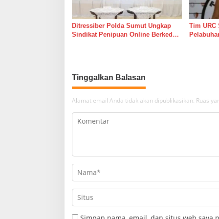
Ditressiber Polda Sumut Ungkap
Tim URC 
Sindikat Penipuan Online Berkedok
Pelabuha
Lelang Mobil, Empat Pelaku
Pelaku P
Ditangkap
Hasil Tes 
Tinggalkan Balasan
Alamat email Anda tidak akan dipublikasikan.
Ruas yan
Simpan nama, email, dan situs web saya 