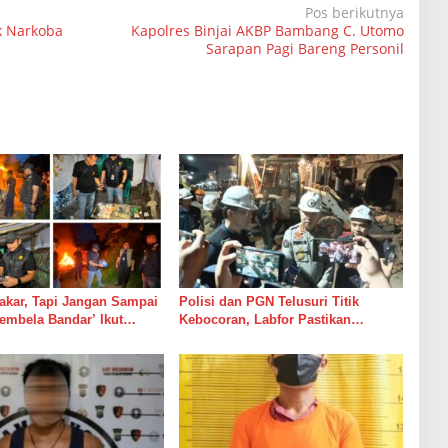
Pos berikutnya
k Narkoba
Kapolres Binjai AKBP Bambang C. Utomo
Sarapan Pagi Bareng Personil
akar, Tapi Jangan Sampai
Polisi dan PGN Telusuri Titik
embela Bandar’ Ikut
Kebocoran, Labfor Pastikan
a
Ledakan Grand Polonia Dipicu
Akumulasi Gas