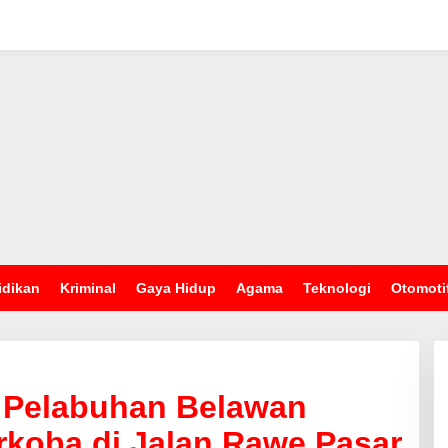
idikan
Kriminal
Gaya Hidup
Agama
Teknologi
Otomoti
s Pelabuhan Belawan
rkoba di Jalan Rawe Pasar