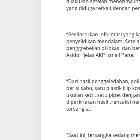
dilakukan setelah menerima in
a
yang diduga terkait dengan per
l
a
n
R
a
“Berdasarkan informasi yang k
w
penyelidikan mendalam. Setela
e
penggrebekan di lokasi dan b
P
a
Asido,” jelas AKP Ismail Pane.
s
a
r
6
“Dari hasil penggeledahan, pol
K
berisi sabu, satu plastik klip 
e
l
ukuran kecil, satu pipet dengan
u
diperkirakan hasil transaksi n
r
tersangka.
a
h
a
n
T
“Saat ini, tersangka sedang men
a