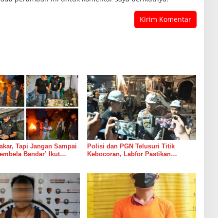
akar, Tapi Jangan Sampai
Polisi dan PGN Telusuri Titik
embela Bandar’ Ikut
Kebocoran, Labfor Pastikan
a
Ledakan Grand Polonia Dipicu
Akumulasi Gas