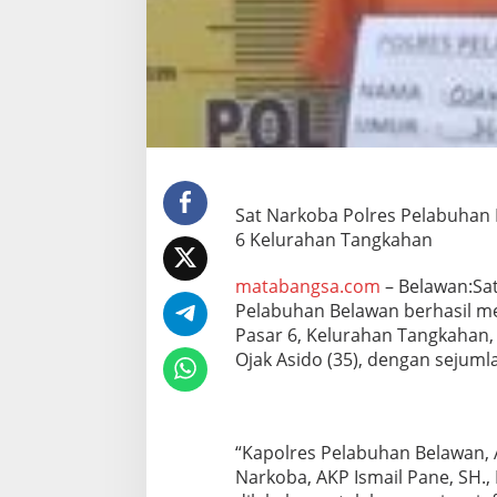
a
n
C
i
d
u
k
P
e
n
g
Sat Narkoba Polres Pelabuhan 
e
6 Kelurahan Tangkahan
d
a
matabangsa.com
– Belawan:Sat
r
Pelabuhan Belawan berhasil m
N
a
Pasar 6, Kelurahan Tangkahan,
r
Ojak Asido (35), dengan sejuml
k
o
b
a
d
“Kapolres Pelabuhan Belawan, AK
i
Narkoba, AKP Ismail Pane, SH.
J