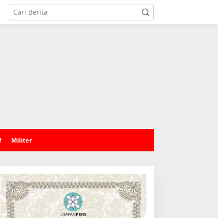
tutup
f
Militer