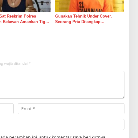
Sat Reskrim Polres
Gunakan Tehnik Under Cover,
n Belawan Amankan Tiga
Seorang Pria Ditangkap
remanisme dan Pungli,
Satresnarkoba Polres Binjai Beserta
Urine Positif Narkotika
Barang Buktinya
g wajib ditandai
*
pada peramban ini untuk komentar saya berikutnya.