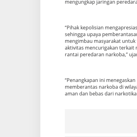
mengungkap jaringan peredaran
n
g
k
a
h
“Pihak kepolisian mengapresias
a
sehingga upaya pemberantasan n
n
mengimbau masyarakat untuk t
aktivitas mencurigakan terkai
rantai peredaran narkoba,” uja
“Penangkapan ini menegaskan
memberantas narkoba di wilay
aman dan bebas dari narkotika