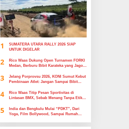
1
SUMATERA UTARA RALLY 2026 SIAP
UNTUK DIGELAR
2
Rico Waas Dukung Open Turnamen FORKI
Medan, Berburu Bibit Karateka yang Jago
di Arena, Bukan Jago Berdebat di Kolom
3
Komentar
Jelang Porprovsu 2026, KONI Sumut Kebut
Pembinaan Atlet: Jangan Sampai Bibit
Emas Pindah Jersey
4
Rico Waas Titip Pesan Sportivitas di
Lintasan BMX, Sebab Menang Tanpa Etika
Tak Ada Gunanya
5
India dan Bengkulu Mulai “PDKT”, Dari
Yoga, Film Bollywood, Sampai Rumah
Sakit