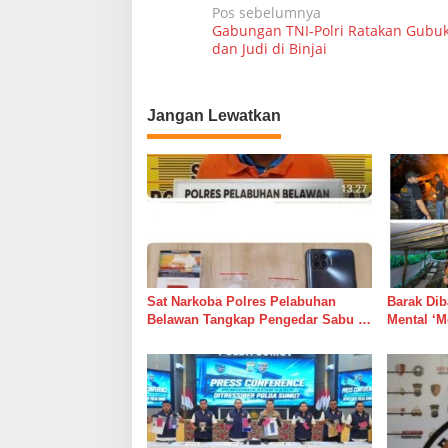
N
Pos sebelumnya
Gabungan TNI-Polri Ratakan Gubu
a
dan Judi di Binjai
v
i
Jangan Lewatkan
g
a
s
i
p
o
s
Sat Narkoba Polres Pelabuhan
Barak Dib
Belawan Tangkap Pengedar Sabu di
Mental ‘M
Belawan I
Dipelihar