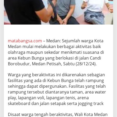
l
a
h
R
a
m
p
u
n
matabangsa.com
– Medan: Sejumlah warga Kota
g
Medan mulai melakukan berbagai aktivitas baik
,
olahraga maupun sekedar menikmati suasana di
W
area Kebun Bunga yang berlokasi di jalan Candi
a
Borobudur, Medan Petisah, Sabtu (28/12/24).
r
g
a
Warga yang beraktivitas ini dikarenakan sebagian
M
fasilitas yang ada di Kebun Bunga telah rampung
e
sehingga dapat dipergunakan. Fasilitas yang telah
d
rampung tersebut diantaranya taman, area water
a
n
play, lapangan voli, lapangan tenis, arena
M
skateboard dan jalan setapak serta jogging track
u
l
Disaat warga tengah beraktivitas, Wali Kota Medan
a