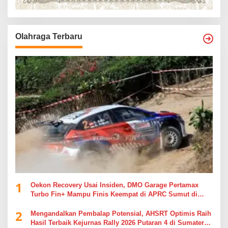
Olahraga Terbaru
1
Oekon Recovery Usai Insiden, DMO Garage Pertamax
Turbo Fin+ Mampu Finis Keempat di APRC Sumut di
APRC Sumut
2
Mengandalkan Pembalap Potensial, AHSRT Optimis Raih
Hasil Terbaik Kejurnas Rally 2026 Putaran 4 di Sumatera