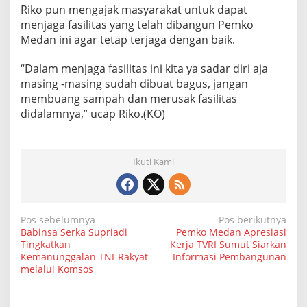
Riko pun mengajak masyarakat untuk dapat
menjaga fasilitas yang telah dibangun Pemko
Medan ini agar tetap terjaga dengan baik.
“Dalam menjaga fasilitas ini kita ya sadar diri aja
masing -masing sudah dibuat bagus, jangan
membuang sampah dan merusak fasilitas
didalamnya,” ucap Riko.(KO)
Ikuti Kami
N
Pos sebelumnya
Pos berikutnya
Babinsa Serka Supriadi
Pemko Medan Apresiasi
a
Tingkatkan
Kerja TVRI Sumut Siarkan
Kemanunggalan TNI-Rakyat
Informasi Pembangunan
v
melalui Komsos
i
g