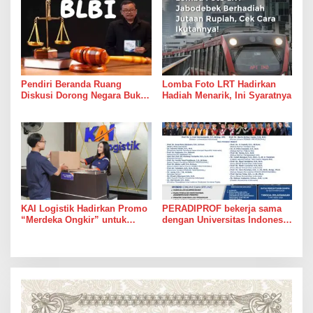
Psikiater
Pendiri Beranda Ruang
Lomba Foto LRT Hadirkan
Diskusi Dorong Negara Buka
Hadiah Menarik, Ini Syaratnya
Dialog dalam Penyelesaian
BLBI
KAI Logistik Hadirkan Promo
PERADIPROF bekerja sama
“Merdeka Ongkir” untuk
dengan Universitas Indonesia
Pengiriman Paket
(UI) menggelar Pendidikan
Khusus Profesi Advokat
(PKPA)