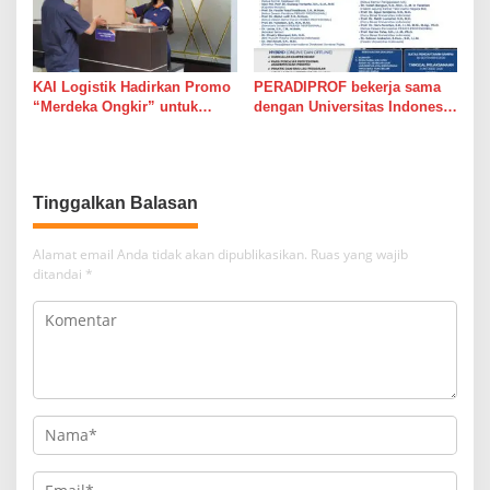
KAI Logistik Hadirkan Promo
PERADIPROF bekerja sama
“Merdeka Ongkir” untuk
dengan Universitas Indonesia
Pengiriman Paket
(UI) menggelar Pendidikan
Khusus Profesi Advokat
(PKPA)
Tinggalkan Balasan
Alamat email Anda tidak akan dipublikasikan.
Ruas yang wajib
ditandai
*