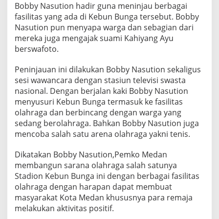
Bobby Nasution hadir guna meninjau berbagai
i
B
fasilitas yang ada di Kebun Bunga tersebut. Bobby
e
Nasution pun menyapa warga dan sebagian dari
r
mereka juga mengajak suami Kahiyang Ayu
a
berswafoto.
k
t
i
Peninjauan ini dilakukan Bobby Nasution sekaligus
v
sesi wawancara dengan stasiun televisi swasta
i
nasional. Dengan berjalan kaki Bobby Nasution
t
menyusuri Kebun Bunga termasuk ke fasilitas
a
s
olahraga dan berbincang dengan warga yang
d
sedang berolahraga. Bahkan Bobby Nasution juga
i
mencoba salah satu arena olahraga yakni tenis.
K
e
Dikatakan Bobby Nasution,Pemko Medan
b
u
membangun sarana olahraga salah satunya
n
Stadion Kebun Bunga ini dengan berbagai fasilitas
B
olahraga dengan harapan dapat membuat
u
masyarakat Kota Medan khususnya para remaja
n
melakukan aktivitas positif.
g
a