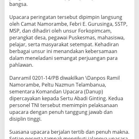
bangsa.
B
I
k
Upacara peringatan tersebut dipimpin langsung
u
oleh Camat Namorambe, Febri E. Gurusinga, SSTP,
t
MSP, dan dihadiri oleh unsur Forkopimcam,
i
perangkat desa, pegawai Puskesmas, mahasiswa,
U
p
pelajar, serta masyarakat setempat. Kehadiran
a
berbagai unsur ini menandakan kebersamaan
c
dalam meneladani semangat perjuangan para
a
pahlawan.
r
a
d
Danramil 0201-14/PB diwakilkan \Danpos Ramil
i
Namorambe, Peltu Nazmun Telambanua,
K
sementara Komandan Upacara (Danup)
a
dipercayakan kepada Sertu Abadi Ginting. Kedua
n
t
personel TNI tersebut memimpin pelaksanaan
o
upacara dengan penuh tanggung jawab dan
r
disiplin tinggi.
C
a
Suasana upacara berjalan tertib dan penuh makna.
m
a
Setiap peserta tampak mengikuti jalannya upacara