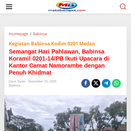
L
e
w
a
t
i
Homepage
/
Babinsa
S
k
e
e
Kegiatan Babinsa Kodim 0201 Medan
m
k
a
o
Semangat Hari Pahlawan, Babinsa
n
n
Koramil 0201-14/PB Ikuti Upacara di
g
t
Kantor Camat Namorambe dengan
a
e
t
n
Penuh Khidmat
H
a
Dave Santo
November 10, 2025
Babinsa
r
i
P
a
h
l
a
w
a