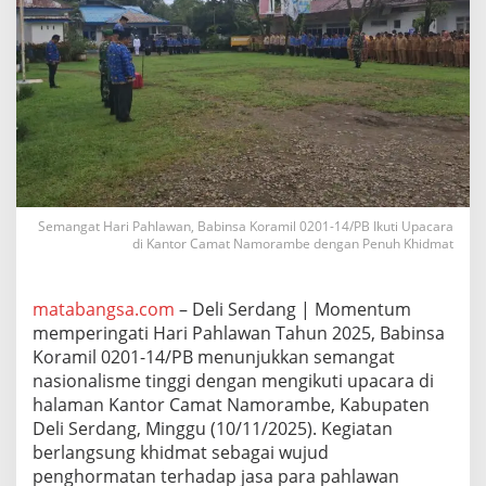
n
,
B
a
b
i
n
s
a
K
o
r
Semangat Hari Pahlawan, Babinsa Koramil 0201-14/PB Ikuti Upacara
di Kantor Camat Namorambe dengan Penuh Khidmat
a
m
i
l
matabangsa.com
– Deli Serdang | Momentum
0
memperingati Hari Pahlawan Tahun 2025, Babinsa
2
Koramil 0201-14/PB menunjukkan semangat
0
nasionalisme tinggi dengan mengikuti upacara di
1
-
halaman Kantor Camat Namorambe, Kabupaten
1
Deli Serdang, Minggu (10/11/2025). Kegiatan
4
berlangsung khidmat sebagai wujud
/
penghormatan terhadap jasa para pahlawan
P