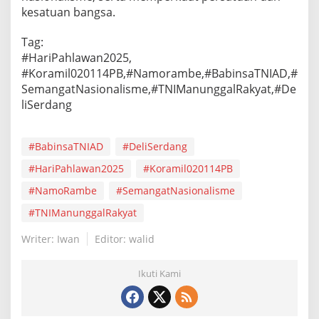
kesatuan bangsa.
Tag:
#HariPahlawan2025,
#Koramil020114PB,#Namorambe,#BabinsaTNIAD,#
SemangatNasionalisme,#TNIManunggalRakyat,#De
liSerdang
#BabinsaTNIAD
#DeliSerdang
#HariPahlawan2025
#Koramil020114PB
#NamoRambe
#SemangatNasionalisme
#TNIManunggalRakyat
Writer: Iwan
Editor: walid
Ikuti Kami