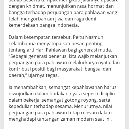
t
dengan khidmat, menunjukkan rasa hormat dan
N
bangga terhadap perjuangan para pahlawan yang
a
telah mengorbankan jiwa dan raga demi
m
kemerdekaan bangsa Indonesia.
o
r
a
Dalam kesempatan tersebut, Peltu Nazmun
m
Telambanua menyampaikan pesan penting
b
tentang arti Hari Pahlawan bagi generasi muda.
e
“Sebagai generasi penerus, kita wajib melanjutkan
d
e
perjuangan para pahlawan melalui karya nyata dan
n
kontribusi positif bagi masyarakat, bangsa, dan
g
daerah,” ujarnya tegas.
a
n
Ia menambahkan, semangat kepahlawanan harus
P
e
diwujudkan dalam tindakan nyata seperti disiplin
n
dalam bekerja, semangat gotong royong, serta
u
kepedulian terhadap sesama. Menurutnya, nilai
h
perjuangan para pahlawan tetap relevan dalam
K
h
menghadapi tantangan zaman modern saat ini.
i
d