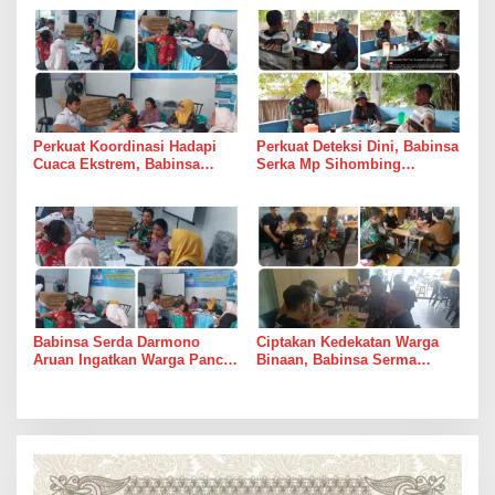
Bulog di Medan Timur
Perkuat Koordinasi Hadapi
Perkuat Deteksi Dini, Babinsa
Cuaca Ekstrem, Babinsa
Serka Mp Sihombing
Serda Darmono Ajak
Laksanakan Komsos di
Perangkat Desa Siapkan
Warung Kopi Deli Tua Barat
Langkah Mitigasi
Babinsa Serda Darmono
Ciptakan Kedekatan Warga
Aruan Ingatkan Warga Pancur
Binaan, Babinsa Serma
Batu Tingkatkan
Bambang K Laksanakan
Kewaspadaan Banjir dan
Komsos di Medan Sunggal
Longsor