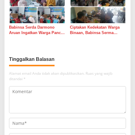
Babinsa Serda Darmono
Ciptakan Kedekatan Warga
Aruan Ingatkan Warga Pancur
Binaan, Babinsa Serma
Batu Tingkatkan
Bambang K Laksanakan
Kewaspadaan Banjir dan
Komsos di Medan Sunggal
Longsor
Tinggalkan Balasan
Alamat email Anda tidak akan dipublikasikan.
Ruas yang wajib
ditandai
*