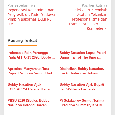
N
Pos sebelumnya
Pos berikutnya
Regenerasi Kepemimpinan
Seleksi JPTP Pemkab
a
Progresif: dr. Fadel Yudawa
Asahan Tekankan
Pimpin Bakornas LKMI PB
Profesionalisme dan
v
HMI
Transparansi Berbasis
i
Kompetensi
g
Posting Terkait
a
s
Indonesia Raih Perunggu
Bobby Nasution Lepas Pelari
i
Piala AFF U-19 2026, Bobby
Dunia Trail of The Kings
Nasution Apresiasi Semangat
UTMB, Danau Toba Kian
p
Juang Garuda Muda
Mendunia Lewat Sport
Apresiasi Masyarakat Taat
Disaksikan Bobby Nasution,
o
Tourism
Pajak, Pemprov Sumut Undi
Erick Thohir dan Jokowi,
s
936 Hadiah Gebyar Pajak
Timnas U-19 Gagal
Triwulan I 2026
Tundukkan Australia
Bobby Nasution Ajak
Bobby Nasution Ajak Bupati
FORKAPPSI Perkuat Kerja
dan Walikota Bergerak
Sama Antarprovinsi, Jaga
Bersama Sukseskan Sensus
Ketersediaan Pangan dan
Ekonomi 2026
PIISU 2026 Dibuka, Bobby
Pj Sekdaprov Sumut Terima
Kendalikan Inflasi
Nasution Dorong Daerah
Executive Summary KKDN
Siapkan Studi Kelayakan
Sesko TNI, Perkuat Mitigasi
UMKM untuk Tarik Investasi
Ancaman Megathrust