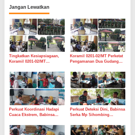
Jangan Lewatkan
Tingkatkan Kesiapsiagaan,
Koramil 0201-02/MT Perketat
Koramil 0201-02/MT
Pengamanan Dua Gudang
Bersinergi Awasi Dua Gudang
Bulog di Medan Timur
Bulog di Medan Timur
Perkuat Koordinasi Hadapi
Perkuat Deteksi Dini, Babinsa
Cuaca Ekstrem, Babinsa
Serka Mp Sihombing
Serda Darmono Ajak
Laksanakan Komsos di
Perangkat Desa Siapkan
Warung Kopi Deli Tua Barat
Langkah Mitigasi