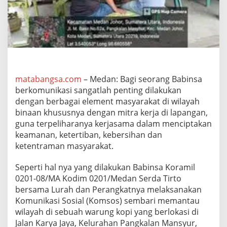
h
,
B
a
b
i
n
s
a
matabangsa.com
– Medan: Bagi seorang Babinsa
K
berkomunikasi sangatlah penting dilakukan
o
dengan berbagai element masyarakat di wilayah
r
binaan khususnya dengan mitra kerja di lapangan,
a
guna terpeliharanya kerjasama dalam menciptakan
m
i
keamanan, ketertiban, kebersihan dan
l
ketentraman masyarakat.
0
2
Seperti hal nya yang dilakukan Babinsa Koramil
0
0201-08/MA Kodim 0201/Medan Serda Tirto
1
-
bersama Lurah dan Perangkatnya melaksanakan
0
Komunikasi Sosial (Komsos) sembari memantau
8
wilayah di sebuah warung kopi yang berlokasi di
/
Jalan Karya Jaya, Kelurahan Pangkalan Mansyur,
M