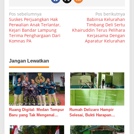
a
n
N
Pos sebelumnya
Pos berikutnya
g
Suskes Perjuangkan Hak
Babinsa Kelurahan
k
a
Perwalian Anak Terlantar,
Timbang Deli Sertu
a
Kejari Bandar Lampung
Khairuddin Terus Pelihara
v
t
Terima Penghargaan Dari
Kerjasama Dengan
n
i
Komnas PA
Aparatur Kelurahan
y
a
g
a
Jangan Lewatkan
s
i
p
o
s
Ruang Digital: Medan Tempur
Rumah Delizaro Hampir
Baru yang Tak Mengenal
Selesai, Bukti Harapan
Gencatan Senjata
Kadang Datang Bersama
Suara Palu dan Semen