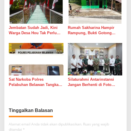
Jembatan Sudah Jadi, Kini
Rumah Sakharina Hampir
Warga Desa Hou Tak Perlu
Rampung, Bukti Gotong
Lagi Bertaruh dengan Arus
Royong Masih Lebih Cepat
Sungai
dari Janji Banyak Orang
Sat Narkoba Polres
Silaturahmi Antarinstansi
Pelabuhan Belawan Tangkap
Jangan Berhenti di Foto
Pengedar Sabu di Belawan I
Bersama
Tinggalkan Balasan
Alamat email Anda tidak akan dipublikasikan.
Ruas yang wajib
ditandai
*