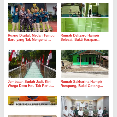
Ruang Digital: Medan Tempur
Rumah Delizaro Hampir
Baru yang Tak Mengenal
Selesai, Bukti Harapan
Gencatan Senjata
Kadang Datang Bersama
Suara Palu dan Semen
Jembatan Sudah Jadi, Kini
Rumah Sakharina Hampir
Warga Desa Hou Tak Perlu
Rampung, Bukti Gotong
Lagi Bertaruh dengan Arus
Royong Masih Lebih Cepat
Sungai
dari Janji Banyak Orang