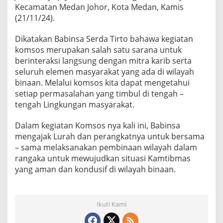
A
Kecamatan Medan Johor, Kota Medan, Kamis
K
(21/11/24).
o
m
Dikatakan Babinsa Serda Tirto bahawa kegiatan
s
komsos merupakan salah satu sarana untuk
o
s
berinteraksi langsung dengan mitra karib serta
B
seluruh elemen masyarakat yang ada di wilayah
e
binaan. Melalui komsos kita dapat mengetahui
r
setiap permasalahan yang timbul di tengah –
s
tengah Lingkungan masyarakat.
a
m
a
Dalam kegiatan Komsos nya kali ini, Babinsa
L
mengajak Lurah dan perangkatnya untuk bersama
u
– sama melaksanakan pembinaan wilayah dalam
r
rangaka untuk mewujudkan situasi Kamtibmas
a
h
yang aman dan kondusif di wilayah binaan.
D
a
n
P
Ikuti Kami
e
r