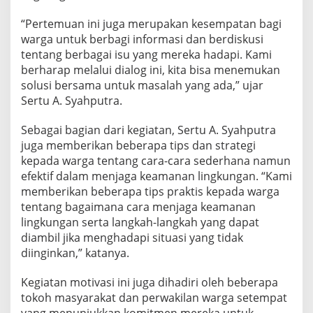
e
“Pertemuan ini juga merupakan kesempatan bagi
r
a
warga untuk berbagi informasi dan berdiskusi
a
tentang berbagai isu yang mereka hadapi. Kami
n
berharap melalui dialog ini, kita bisa menemukan
B
solusi bersama untuk masalah yang ada,” ujar
e
r
Sertu A. Syahputra.
s
a
Sebagai bagian dari kegiatan, Sertu A. Syahputra
m
juga memberikan beberapa tips dan strategi
a
kepada warga tentang cara-cara sederhana namun
efektif dalam menjaga keamanan lingkungan. “Kami
memberikan beberapa tips praktis kepada warga
tentang bagaimana cara menjaga keamanan
lingkungan serta langkah-langkah yang dapat
diambil jika menghadapi situasi yang tidak
diinginkan,” katanya.
Kegiatan motivasi ini juga dihadiri oleh beberapa
tokoh masyarakat dan perwakilan warga setempat