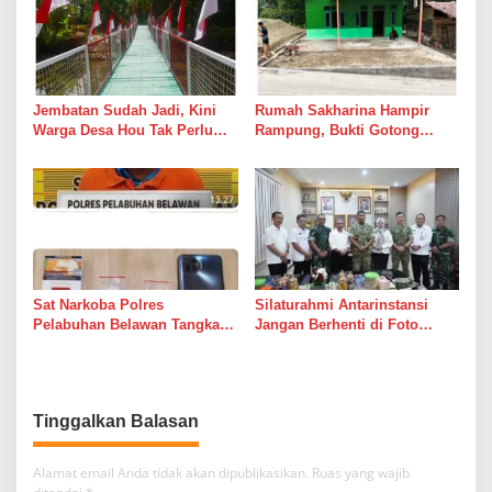
Jembatan Sudah Jadi, Kini
Rumah Sakharina Hampir
Warga Desa Hou Tak Perlu
Rampung, Bukti Gotong
Lagi Bertaruh dengan Arus
Royong Masih Lebih Cepat
Sungai
dari Janji Banyak Orang
Sat Narkoba Polres
Silaturahmi Antarinstansi
Pelabuhan Belawan Tangkap
Jangan Berhenti di Foto
Pengedar Sabu di Belawan I
Bersama
Tinggalkan Balasan
Alamat email Anda tidak akan dipublikasikan.
Ruas yang wajib