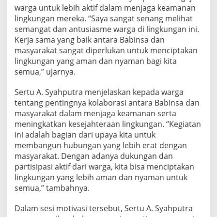
l
warga untuk lebih aktif dalam menjaga keamanan
u
lingkungan mereka. “Saya sangat senang melihat
r
semangat dan antusiasme warga di lingkungan ini.
a
Kerja sama yang baik antara Babinsa dan
h
a
masyarakat sangat diperlukan untuk menciptakan
n
lingkungan yang aman dan nyaman bagi kita
T
semua,” ujarnya.
g
G
Sertu A. Syahputra menjelaskan kepada warga
u
s
tentang pentingnya kolaborasi antara Babinsa dan
t
masyarakat dalam menjaga keamanan serta
a
meningkatkan kesejahteraan lingkungan. “Kegiatan
d
ini adalah bagian dari upaya kita untuk
a
membangun hubungan yang lebih erat dengan
l
a
masyarakat. Dengan adanya dukungan dan
m
partisipasi aktif dari warga, kita bisa menciptakan
M
lingkungan yang lebih aman dan nyaman untuk
e
semua,” tambahnya.
n
i
n
Dalam sesi motivasi tersebut, Sertu A. Syahputra
g