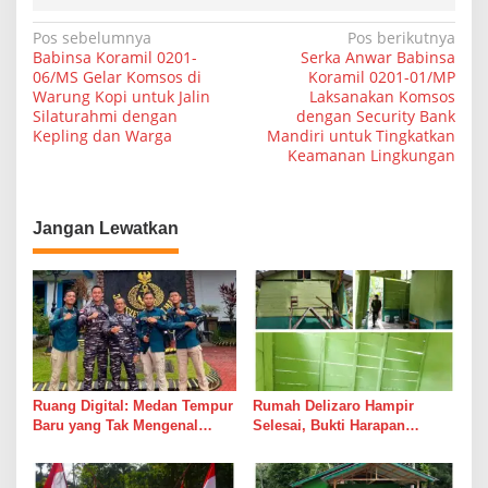
N
Pos sebelumnya
Pos berikutnya
Babinsa Koramil 0201-
Serka Anwar Babinsa
a
06/MS Gelar Komsos di
Koramil 0201-01/MP
Warung Kopi untuk Jalin
Laksanakan Komsos
v
Silaturahmi dengan
dengan Security Bank
i
Kepling dan Warga
Mandiri untuk Tingkatkan
Keamanan Lingkungan
g
a
s
Jangan Lewatkan
i
p
o
s
Ruang Digital: Medan Tempur
Rumah Delizaro Hampir
Baru yang Tak Mengenal
Selesai, Bukti Harapan
Gencatan Senjata
Kadang Datang Bersama
Suara Palu dan Semen