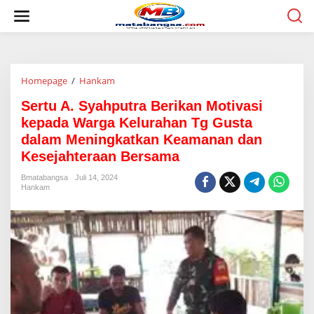
L
e
w
a
t
i
Homepage
/
Hankam
S
k
e
e
Sertu A. Syahputra Berikan Motivasi
r
k
t
o
kepada Warga Kelurahan Tg Gusta
u
n
dalam Meningkatkan Keamanan dan
A
t
Kesejahteraan Bersama
.
e
S
n
Bmatabangsa
Juli 14, 2024
y
Hankam
a
h
p
u
t
r
a
B
e
r