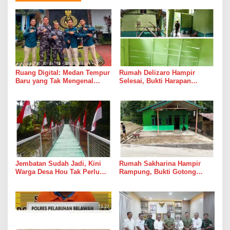
Ruang Digital: Medan Tempur
Rumah Delizaro Hampir
Baru yang Tak Mengenal
Selesai, Bukti Harapan
Gencatan Senjata
Kadang Datang Bersama
Suara Palu dan Semen
Jembatan Sudah Jadi, Kini
Rumah Sakharina Hampir
Warga Desa Hou Tak Perlu
Rampung, Bukti Gotong
Lagi Bertaruh dengan Arus
Royong Masih Lebih Cepat
Sungai
dari Janji Banyak Orang