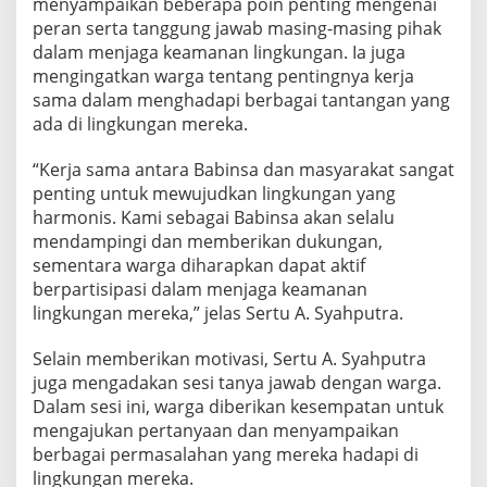
menyampaikan beberapa poin penting mengenai
k
peran serta tanggung jawab masing-masing pihak
a
dalam menjaga keamanan lingkungan. Ia juga
t
k
mengingatkan warga tentang pentingnya kerja
a
sama dalam menghadapi berbagai tantangan yang
n
ada di lingkungan mereka.
K
e
“Kerja sama antara Babinsa dan masyarakat sangat
a
m
penting untuk mewujudkan lingkungan yang
a
harmonis. Kami sebagai Babinsa akan selalu
n
mendampingi dan memberikan dukungan,
a
sementara warga diharapkan dapat aktif
n
berpartisipasi dalam menjaga keamanan
d
a
lingkungan mereka,” jelas Sertu A. Syahputra.
n
K
Selain memberikan motivasi, Sertu A. Syahputra
e
juga mengadakan sesi tanya jawab dengan warga.
s
Dalam sesi ini, warga diberikan kesempatan untuk
e
j
mengajukan pertanyaan dan menyampaikan
a
berbagai permasalahan yang mereka hadapi di
h
lingkungan mereka.
t