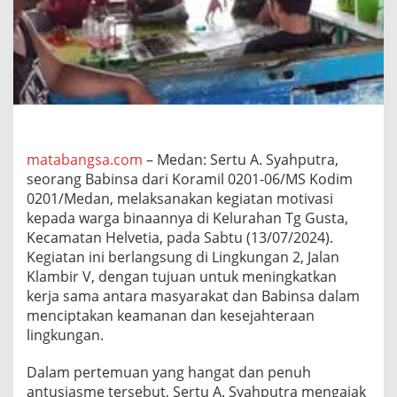
i
k
a
n
M
o
t
i
v
a
matabangsa.com
– Medan: Sertu A. Syahputra,
s
seorang Babinsa dari Koramil 0201-06/MS Kodim
i
0201/Medan, melaksanakan kegiatan motivasi
k
e
kepada warga binaannya di Kelurahan Tg Gusta,
p
Kecamatan Helvetia, pada Sabtu (13/07/2024).
a
Kegiatan ini berlangsung di Lingkungan 2, Jalan
d
Klambir V, dengan tujuan untuk meningkatkan
a
kerja sama antara masyarakat dan Babinsa dalam
W
a
menciptakan keamanan dan kesejahteraan
r
lingkungan.
g
a
Dalam pertemuan yang hangat dan penuh
K
antusiasme tersebut, Sertu A. Syahputra mengajak
e