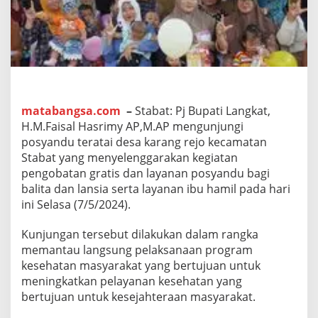
u
p
a
t
i
L
a
n
g
matabangsa.com
–
Stabat: Pj Bupati Langkat,
k
H.M.Faisal Hasrimy AP,M.AP mengunjungi
a
posyandu teratai desa karang rejo kecamatan
t
Stabat yang menyelenggarakan kegiatan
:
pengobatan gratis dan layanan posyandu bagi
P
e
balita dan lansia serta layanan ibu hamil pada hari
m
ini Selasa (7/5/2024).
e
r
Kunjungan tersebut dilakukan dalam rangka
i
memantau langsung pelaksanaan program
n
t
kesehatan masyarakat yang bertujuan untuk
a
meningkatkan pelayanan kesehatan yang
h
bertujuan untuk kesejahteraan masyarakat.
P
e