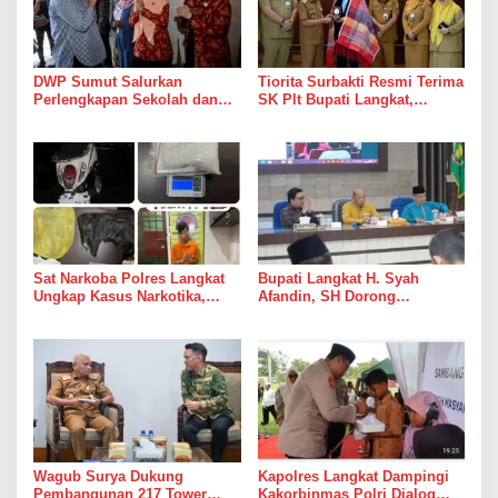
DWP Sumut Salurkan
Tiorita Surbakti Resmi Terima
Perlengkapan Sekolah dan
SK Plt Bupati Langkat,
Bahan Pokok bagi Anak Panti
Gubernur Bobby Nasution
Asuhan Alwashliyah
Tekankan ASN Harus Layani
Tanjungpura
Masyarakat
Sat Narkoba Polres Langkat
Bupati Langkat H. Syah
Ungkap Kasus Narkotika,
Afandin, SH Dorong
Satu Pelaku Diamankan
Penguatan Sistem Merit
Melalui Manajemen Talenta
ASN
Wagub Surya Dukung
Kapolres Langkat Dampingi
Pembangunan 217 Tower
Kakorbinmas Polri Dialog