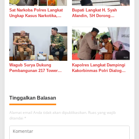
Sat Narkoba Polres Langkat
Bupati Langkat H. Syah
Ungkap Kasus Narkotika,
Afandin, SH Dorong
Satu Pelaku Diamankan
Penguatan Sistem Merit
Melalui Manajemen Talenta
ASN
Wagub Surya Dukung
Kapolres Langkat Dampingi
Pembangunan 217 Tower
Kakorbinmas Polri Dialog
Transmisi PLN Langkat-
Kamtibmas Bersama Tokoh
Medan
Agama Dan Tokoh Masyarakat
Tinggalkan Balasan
Alamat email Anda tidak akan dipublikasikan.
Ruas yang wajib
ditandai
*