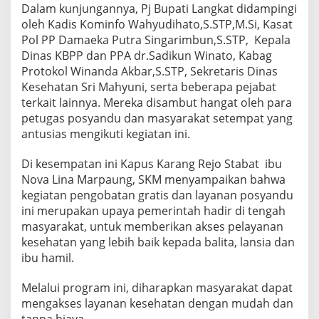
Dalam kunjungannya, Pj Bupati Langkat didampingi
d
u
oleh Kadis Kominfo Wahyudihato,S.STP,M.Si, Kasat
l
Pol PP Damaeka Putra Singarimbun,S.STP, Kepala
i
Dinas KBPP dan PPA dr.Sadikun Winato, Kabag
,
Protokol Winanda Akbar,S.STP, Sekretaris Dinas
J
a
Kesehatan Sri Mahyuni, serta beberapa pejabat
n
terkait lainnya. Mereka disambut hangat oleh para
g
petugas posyandu dan masyarakat setempat yang
a
antusias mengikuti kegiatan ini.
n
L
e
Di kesempatan ini Kapus Karang Rejo Stabat ibu
l
Nova Lina Marpaung, SKM menyampaikan bahwa
a
kegiatan pengobatan gratis dan layanan posyandu
h
ini merupakan upaya pemerintah hadir di tengah
M
masyarakat, untuk memberikan akses pelayanan
e
n
kesehatan yang lebih baik kepada balita, lansia dan
c
ibu hamil.
i
n
Melalui program ini, diharapkan masyarakat dapat
t
mengakses layanan kesehatan dengan mudah dan
a
i