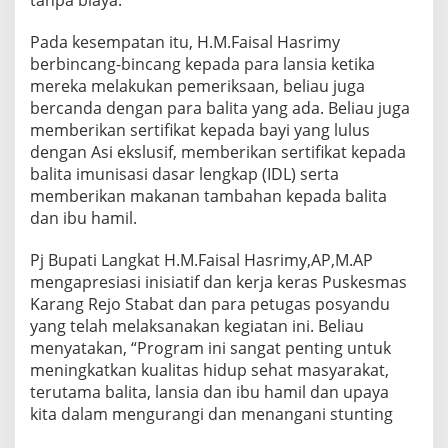
tanpa biaya.
N
e
Pada kesempatan itu, H.M.Faisal Hasrimy
g
berbincang-bincang kepada para lansia ketika
e
mereka melakukan pemeriksaan, beliau juga
r
i
bercanda dengan para balita yang ada. Beliau juga
d
memberikan sertifikat kepada bayi yang lulus
a
dengan Asi ekslusif, memberikan sertifikat kepada
n
balita imunisasi dasar lengkap (IDL) serta
M
a
memberikan makanan tambahan kepada balita
s
dan ibu hamil.
y
a
Pj Bupati Langkat H.M.Faisal Hasrimy,AP,M.AP
r
mengapresiasi inisiatif dan kerja keras Puskesmas
a
k
Karang Rejo Stabat dan para petugas posyandu
a
yang telah melaksanakan kegiatan ini. Beliau
t
menyatakan, “Program ini sangat penting untuk
meningkatkan kualitas hidup sehat masyarakat,
terutama balita, lansia dan ibu hamil dan upaya
kita dalam mengurangi dan menangani stunting