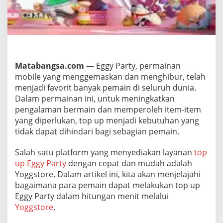
H
i
t
u
n
g
a
Matabangsa.com
— Eggy Party, permainan
n
mobile yang menggemaskan dan menghibur, telah
M
e
menjadi favorit banyak pemain di seluruh dunia.
n
Dalam permainan ini, untuk meningkatkan
i
pengalaman bermain dan memperoleh item-item
t
yang diperlukan, top up menjadi kebutuhan yang
d
i
tidak dapat dihindari bagi sebagian pemain.
Y
o
Salah satu platform yang menyediakan layanan
top
g
up Eggy Party
dengan cepat dan mudah adalah
g
Yoggstore. Dalam artikel ini, kita akan menjelajahi
s
t
bagaimana para pemain dapat melakukan top up
o
Eggy Party dalam hitungan menit melalui
r
Yoggstore
.
e