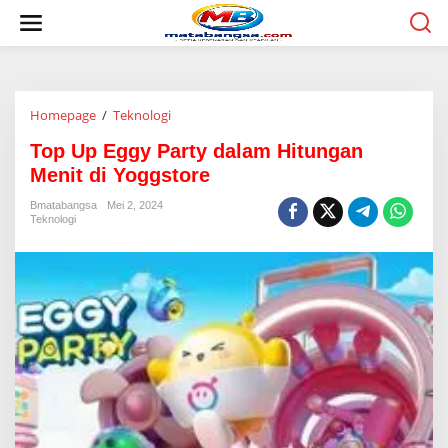
L
e
w
a
t
i
Homepage
/
Teknologi
T
k
o
e
Top Up Eggy Party dalam Hitungan
p
k
U
o
Menit di Yoggstore
p
n
E
t
Bmatabangsa
Mei 2, 2024
Teknologi
g
e
g
n
y
P
a
r
t
y
d
a
l
a
m