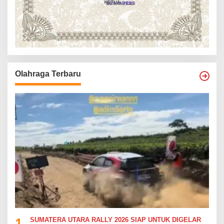
Olahraga Terbaru
1
SUMATERA UTARA RALLY 2026 SIAP UNTUK DIGELAR