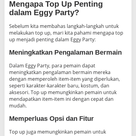
Mengapa Top Up Penting
dalam Eggy Party?
Sebelum kita membahas langkah-langkah untuk
melakukan top up, mari kita pahami mengapa top
up menjadi penting dalam Eggy Party:
Meningkatkan Pengalaman Bermain
Dalam Eggy Party, para pemain dapat
meningkatkan pengalaman bermain mereka
dengan memperoleh item-item yang diperlukan,
seperti karakter-karakter baru, kostum, dan
aksesori. Top up memungkinkan pemain untuk
mendapatkan item-item ini dengan cepat dan
mudah.
Memperluas Opsi dan Fitur
Top up juga memungkinkan pemain untuk