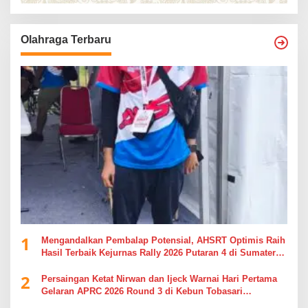
Olahraga Terbaru
1
Mengandalkan Pembalap Potensial, AHSRT Optimis Raih
Hasil Terbaik Kejurnas Rally 2026 Putaran 4 di Sumatera
Utara
2
Persaingan Ketat Nirwan dan Ijeck Warnai Hari Pertama
Gelaran APRC 2026 Round 3 di Kebun Tobasari
Simalungun