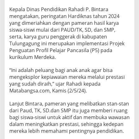
g
Kepala Dinas Pendidikan Rahadi P. Bintara
G
e
mengatakan, peringatan Hardiknas tahun 2024
l
yang dimeriahkan dengan pameran hasil karya
a
siswa-siswi mulai dari PAUD/TK, SD, dan SMP,
r
serta, karya guru penggerak di kabupaten
P
a
Tulungagung ini merupakan implementasi Projek
m
Penguatan Profil Pelajar Pancasila (P5) pada
e
kurikulum Merdeka.
r
a
“Ini adalah peluang bagi anak anak agar bisa
n
d
mengeksplor kepiawaian mereka melalui prestasi
a
yang sudah diraih,” ujar Rahadi kepada
n
Matabangsa.com, Kamis (2/5/24).
T
a
Lanjut Bintara, pameran yang melibatkan stan-stan
s
y
dari Paud, TK, SD.dan SMP itu juga memberi ruang
a
bagi siswa-siswi untuk aktif dan membuka wawasan
k
dalam meningkatkan prestasi, sehingga kedepan
u
mereka lebih memahami pentingnya pendidikan.
r
a