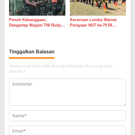
Penuh Kebanggaan,
Keceriaan Lomba Warnai
Dangartap Mayjen TNI Rudy
Perayaan HUT ke-79 RI
Saladin Sambut Kedatangan
Bersama Persit KCK Cabang
Satgas Yonarhanud 8/MBC
XX Dim 0806
Tinggalkan Balasan
Alamat email Anda tidak akan dipublikasikan.
Ruas yang wajib
ditandai
*