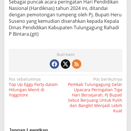
Sebagai puncak acara peringatan Hari Pendidikan
Nasional (Hardiknas) tahun 2024 ini, ditandai
dengan pemotongan tumpeng oleh Pj. Bupati Heru
Suseno yang kemudian diserahkan kepada Kepala
Dinas Pendidikan Kabupaten Tulungagung Rahadi
P Bintara.(git)
Ikuti Kami
N
Pos sebelumnya
Pos berikutnya
Top Up Eggy Party dalam
Pemkab Tulungagung Gelar
a
Hitungan Menit di
Upacara Peringatan Tiga
Yoggstore
Hari Bersejarah, Pj Bupati
v
Sebut Berjuang Untuk Pulih
i
dan Bangkit Menjadi Lebih
Kuat
g
a
s
Jangan Lewatkan