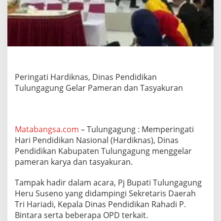
D
i
n
a
s
P
e
n
d
Peringati Hardiknas, Dinas Pendidikan
i
Tulungagung Gelar Pameran dan Tasyakuran
d
i
k
a
Matabangsa.com
– Tulungagung : Memperingati
n
T
Hari Pendidikan Nasional (Hardiknas), Dinas
u
Pendidikan Kabupaten Tulungagung menggelar
l
pameran karya dan tasyakuran.
u
n
Tampak hadir dalam acara, Pj Bupati Tulungagung
g
a
Heru Suseno yang didampingi Sekretaris Daerah
g
Tri Hariadi, Kepala Dinas Pendidikan Rahadi P.
u
Bintara serta beberapa OPD terkait.
n