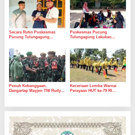
Secara Rutin Puskesmas
Puskesmas Pucung
Pucung Tulungagung
Tulungagung Lakukan
Melakukan Pendampingan
Gerakan Aksi Bergizi di
Minum Obat Kepada Pasien
Institusi Pendidikan
ODGJ
Penuh Kebanggaan,
Keceriaan Lomba Warnai
Dangartap Mayjen TNI Rudy
Perayaan HUT ke-79 RI
Saladin Sambut Kedatangan
Bersama Persit KCK Cabang
Satgas Yonarhanud 8/MBC
XX Dim 0806