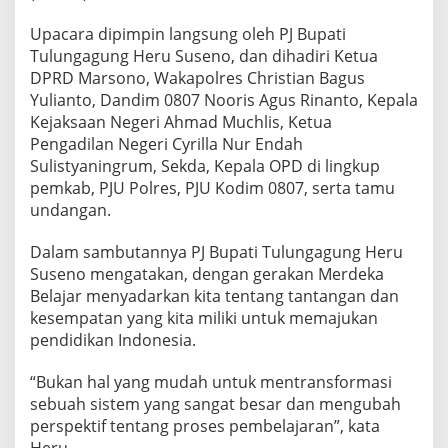
a
r
Upacara dipimpin langsung oleh PJ Bupati
i
Tulungagung Heru Suseno, dan dihadiri Ketua
B
DPRD Marsono, Wakapolres Christian Bagus
e
Yulianto, Dandim 0807 Nooris Agus Rinanto, Kepala
r
s
Kejaksaan Negeri Ahmad Muchlis, Ketua
e
Pengadilan Negeri Cyrilla Nur Endah
j
Sulistyaningrum, Sekda, Kepala OPD di lingkup
a
pemkab, PJU Polres, PJU Kodim 0807, serta tamu
r
undangan.
a
h
,
Dalam sambutannya PJ Bupati Tulungagung Heru
P
Suseno mengatakan, dengan gerakan Merdeka
j
Belajar menyadarkan kita tentang tantangan dan
B
kesempatan yang kita miliki untuk memajukan
u
p
pendidikan Indonesia.
a
t
“Bukan hal yang mudah untuk mentransformasi
i
sebuah sistem yang sangat besar dan mengubah
S
perspektif tentang proses pembelajaran”, kata
e
b