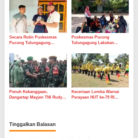
Secara Rutin Puskesmas
Puskesmas Pucung
Pucung Tulungagung
Tulungagung Lakukan
Melakukan Pendampingan
Gerakan Aksi Bergizi di
Minum Obat Kepada Pasien
Institusi Pendidikan
ODGJ
Penuh Kebanggaan,
Keceriaan Lomba Warnai
Dangartap Mayjen TNI Rudy
Perayaan HUT ke-79 RI
Saladin Sambut Kedatangan
Bersama Persit KCK Cabang
Satgas Yonarhanud 8/MBC
XX Dim 0806
Tinggalkan Balasan