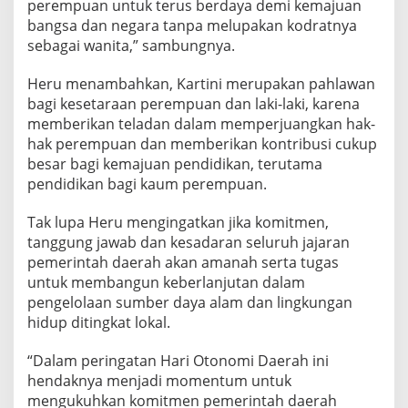
perempuan untuk terus berdaya demi kemajuan
n
bangsa dan negara tanpa melupakan kodratnya
g
sebagai wanita,” sambungnya.
k
i
t
Heru menambahkan, Kartini merupakan pahlawan
M
bagi kesetaraan perempuan dan laki-laki, karena
e
memberikan teladan dalam memperjuangkan hak-
n
hak perempuan dan memberikan kontribusi cukup
j
a
besar bagi kemajuan pendidikan, terutama
d
pendidikan bagi kaum perempuan.
i
L
Tak lupa Heru mengingatkan jika komitmen,
e
tanggung jawab dan kesadaran seluruh jajaran
b
i
pemerintah daerah akan amanah serta tugas
h
untuk membangun keberlanjutan dalam
K
pengelolaan sumber daya alam dan lingkungan
u
hidup ditingkat lokal.
a
t
“Dalam peringatan Hari Otonomi Daerah ini
hendaknya menjadi momentum untuk
mengukuhkan komitmen pemerintah daerah