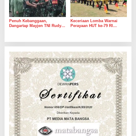
Penuh Kebanggaan,
Keceriaan Lomba Warnai
Dangartap Mayjen TNI Rudy
Perayaan HUT ke-79 RI
Saladin Sambut Kedatangan
Bersama Persit KCK Cabang
Satgas Yonarhanud 8/MBC
XX Dim 0806