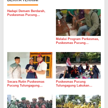
Hadapi Demam Berdarah,
Puskesmas Pucung
Tulungagung Adakan Bimtek
TOT Satu Rumah Satu
Jumantik
Melalui Program Perkesmas,
Puskesmas Pucung
Tulungagung Kunjungi
Pasien Gangguan Mobilitas
Secara Rutin Puskesmas
Puskesmas Pucung
Pucung Tulungagung
Tulungagung Lakukan
Melakukan Pendampingan
Gerakan Aksi Bergizi di
Minum Obat Kepada Pasien
Institusi Pendidikan
ODGJ