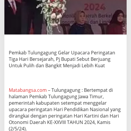
l
a
r
U
p
a
c
a
r
a
Pemkab Tulungagung Gelar Upacara Peringatan
P
Tiga Hari Bersejarah, Pj Bupati Sebut Berjuang
e
Untuk Pulih dan Bangkit Menjadi Lebih Kuat
r
i
n
g
a
Matabangsa.com
– Tulungagung : Bertempat di
t
halaman Pemkab Tulungagung Jawa Timur,
a
pemerintah kabupaten setempat menggelar
n
T
upacara peringatan Hari Pendidikan Nasional yang
i
dirangkai dengan peringatan Hari Kartini dan Hari
g
Otonomi Daerah KE-XXVIII TAHUN 2024, Kamis
a
(2/5/24).
H