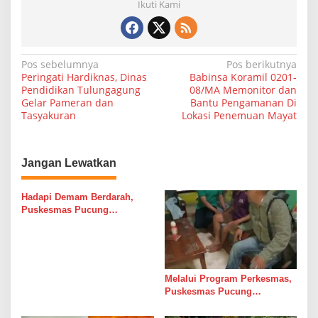
Ikuti Kami
N
Pos sebelumnya
Pos berikutnya
Peringati Hardiknas, Dinas
Babinsa Koramil 0201-
a
Pendidikan Tulungagung
08/MA Memonitor dan
Gelar Pameran dan
Bantu Pengamanan Di
v
Tasyakuran
Lokasi Penemuan Mayat
i
g
a
Jangan Lewatkan
s
Hadapi Demam Berdarah,
i
Puskesmas Pucung
p
Tulungagung Adakan Bimtek
TOT Satu Rumah Satu
o
Jumantik
s
Melalui Program Perkesmas,
Puskesmas Pucung
Tulungagung Kunjungi
Pasien Gangguan Mobilitas