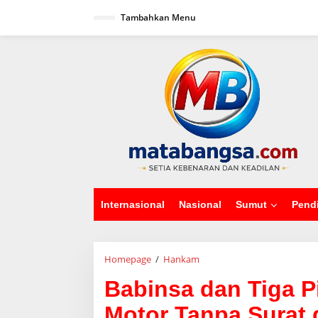
L
Tambahkan Menu
e
w
a
tutup
t
i
k
e
k
o
n
t
e
n
Internasional
Nasional
Sumut
Pend
Homepage
/
Hankam
B
a
Babinsa dan Tiga P
b
i
Motor Tanpa Surat 
n