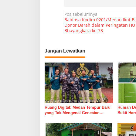
N
Pos sebelumnya
Babinsa Kodim 0201/Medan Ikut B
a
Donor Darah dalam Peringatan HU
Bhayangkara ke-78
v
i
g
Jangan Lewatkan
a
s
i
p
o
s
Ruang Digital: Medan Tempur Baru
Rumah Del
yang Tak Mengenal Gencatan
Bukti Ha
Senjata
Bersama 