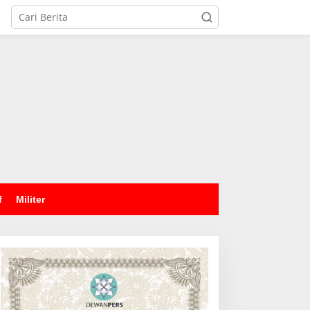
tutup
f
Militer