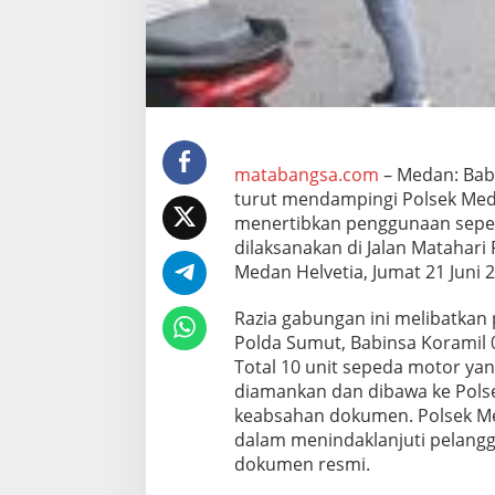
e
p
e
d
a
M
o
t
o
matabangsa.com
– Medan: Bab
r
turut mendampingi Polsek Meda
T
menertibkan penggunaan sepeda
a
dilaksanakan di Jalan Matahari
n
p
Medan Helvetia, Jumat 21 Juni 
a
S
Razia gabungan ini melibatkan 
u
Polda Sumut, Babinsa Koramil 
r
Total 10 unit sepeda motor yan
a
t
diamankan dan dibawa ke Pols
d
keabsahan dokumen. Polsek Med
i
dalam menindaklanjuti pelang
M
dokumen resmi.
e
d