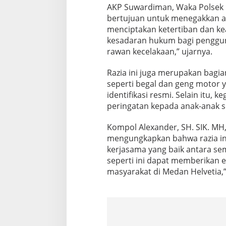
a
AKP Suwardiman, Waka Polsek M
n
bertujuan untuk menegakkan at
H
menciptakan ketertiban dan k
e
kesadaran hukum bagi pengguna 
l
rawan kecelakaan,” ujarnya.
v
e
t
Razia ini juga merupakan bagi
i
seperti begal dan geng motor 
a
identifikasi resmi. Selain itu,
peringatan kepada anak-anak sek
Kompol Alexander, SH. SIK. MH
mengungkapkan bahwa razia ini
kerjasama yang baik antara semu
seperti ini dapat memberikan e
masyarakat di Medan Helvetia,”