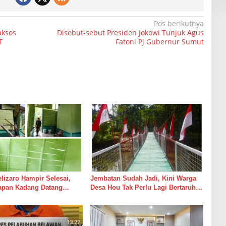
Pos berikutnya
aksos
Disebut-sebut Presiden Jokowi Tunjuk Agus
T
Fatoni Pj Gubernur Sumut
izaro Hampir Selesai,
Jembatan Sudah Jadi, Kini Warga
rapan Kadang Datang
Desa Hou Tak Perlu Lagi Bertaruh
Suara Palu dan Semen
dengan Arus Sungai