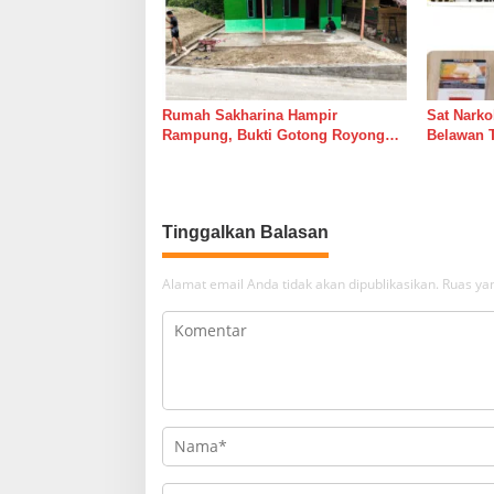
Rumah Sakharina Hampir
Sat Narko
Rampung, Bukti Gotong Royong
Belawan 
Masih Lebih Cepat dari Janji
Belawan I
Banyak Orang
Tinggalkan Balasan
Alamat email Anda tidak akan dipublikasikan.
Ruas yan