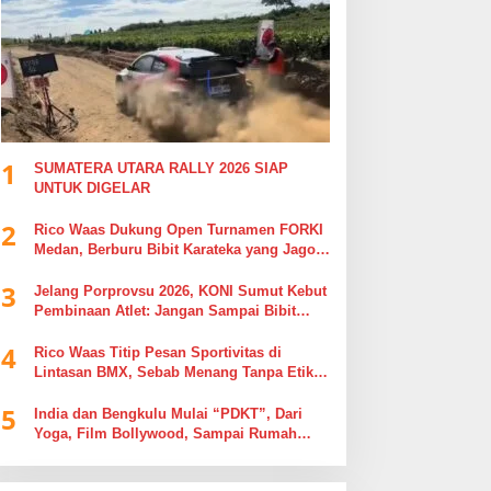
1
SUMATERA UTARA RALLY 2026 SIAP
UNTUK DIGELAR
2
Rico Waas Dukung Open Turnamen FORKI
Medan, Berburu Bibit Karateka yang Jago
di Arena, Bukan Jago Berdebat di Kolom
3
Komentar
Jelang Porprovsu 2026, KONI Sumut Kebut
Pembinaan Atlet: Jangan Sampai Bibit
Emas Pindah Jersey
4
Rico Waas Titip Pesan Sportivitas di
Lintasan BMX, Sebab Menang Tanpa Etika
Tak Ada Gunanya
5
India dan Bengkulu Mulai “PDKT”, Dari
Yoga, Film Bollywood, Sampai Rumah
Sakit