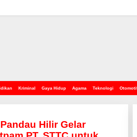
idikan
Kriminal
Gaya Hidup
Agama
Teknologi
Otomoti
Pandau Hilir Gelar
tpam PT. STTC untuk