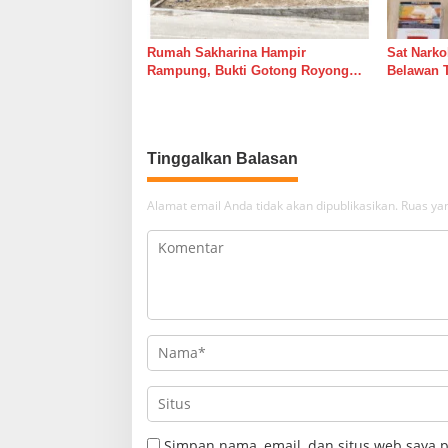
Rumah Sakharina Hampir
Sat Narko
Rampung, Bukti Gotong Royong
Belawan 
Masih Lebih Cepat dari Janji
Belawan I
Banyak Orang
Tinggalkan Balasan
Alamat email Anda tidak akan dipublikasikan.
Ruas yan
Simpan nama, email, dan situs web saya 