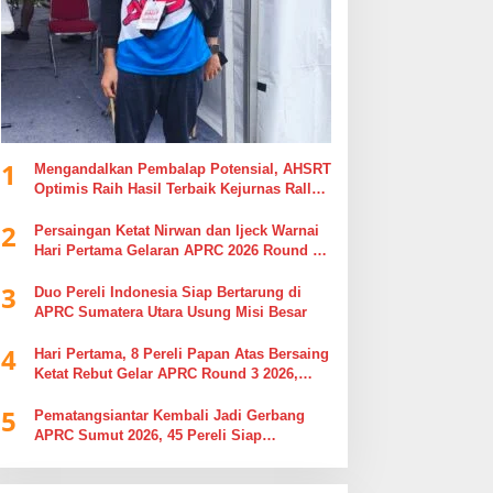
1
Mengandalkan Pembalap Potensial, AHSRT
Optimis Raih Hasil Terbaik Kejurnas Rally
2026 Putaran 4 di Sumatera Utara
2
Persaingan Ketat Nirwan dan Ijeck Warnai
Hari Pertama Gelaran APRC 2026 Round 3
di Kebun Tobasari Simalungun
3
Duo Pereli Indonesia Siap Bertarung di
APRC Sumatera Utara Usung Misi Besar
4
Hari Pertama, 8 Pereli Papan Atas Bersaing
Ketat Rebut Gelar APRC Round 3 2026,
Termasuk Musa Rajekshah
5
Pematangsiantar Kembali Jadi Gerbang
APRC Sumut 2026, 45 Pereli Siap
Taklukkan Lintasan Kebun Tobasari
Kabupaten Simalungun