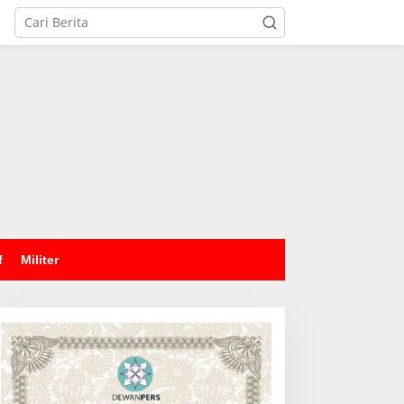
tutup
f
Militer