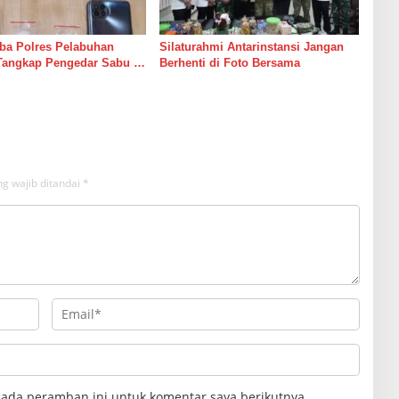
ba Polres Pelabuhan
Silaturahmi Antarinstansi Jangan
Tangkap Pengedar Sabu di
Berhenti di Foto Bersama
g wajib ditandai
*
pada peramban ini untuk komentar saya berikutnya.