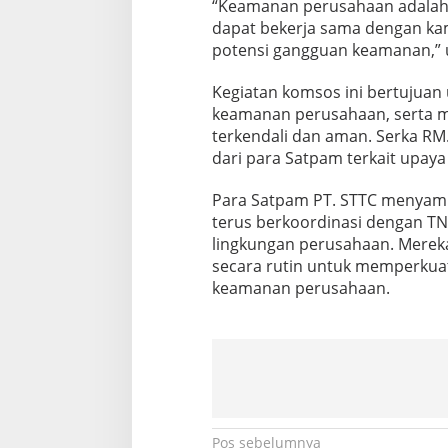
“Keamanan perusahaan adalah p
T
dapat bekerja sama dengan ka
C
u
potensi gangguan keamanan,” u
n
t
Kegiatan komsos ini bertujuan
u
keamanan perusahaan, serta me
k
terkendali dan aman. Serka R
B
a
dari para Satpam terkait upay
h
a
Para Satpam PT. STTC menyambu
s
terus berkoordinasi dengan TN
K
lingkungan perusahaan. Mereka 
e
a
secara rutin untuk memperkuat
m
keamanan perusahaan.
a
n
a
n
Pos sebelumnya