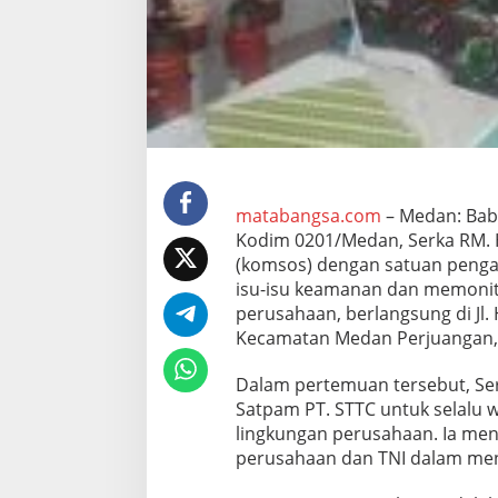
a
r
K
o
m
s
o
s
d
e
n
matabangsa.com
– Medan: Bab
g
Kodim 0201/Medan, Serka RM. H
a
(komsos) dengan satuan peng
n
isu-isu keamanan dan memonito
S
a
perusahaan, berlangsung di Jl.
t
Kecamatan Medan Perjuangan, S
p
a
Dalam pertemuan tersebut, S
m
Satpam PT. STTC untuk selalu
P
T
lingkungan perusahaan. Ia men
.
perusahaan dan TNI dalam men
S
T