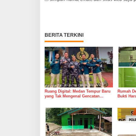
BERITA TERKINI
Ruang Digital: Medan Tempur Baru
Rumah Del
yang Tak Mengenal Gencatan
Bukti Ha
Senjata
Bersama 