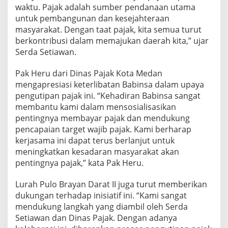
s
waktu. Pajak adalah sumber pendanaan utama
d
untuk pembangunan dan kesejahteraan
e
masyarakat. Dengan taat pajak, kita semua turut
n
berkontribusi dalam memajukan daerah kita,” ujar
g
Serda Setiawan.
a
n
D
Pak Heru dari Dinas Pajak Kota Medan
i
mengapresiasi keterlibatan Babinsa dalam upaya
n
pengutipan pajak ini. “Kehadiran Babinsa sangat
a
membantu kami dalam mensosialisasikan
s
P
pentingnya membayar pajak dan mendukung
a
pencapaian target wajib pajak. Kami berharap
j
kerjasama ini dapat terus berlanjut untuk
a
meningkatkan kesadaran masyarakat akan
k
K
pentingnya pajak,” kata Pak Heru.
o
t
Lurah Pulo Brayan Darat II juga turut memberikan
a
dukungan terhadap inisiatif ini. “Kami sangat
M
mendukung langkah yang diambil oleh Serda
e
d
Setiawan dan Dinas Pajak. Dengan adanya
a