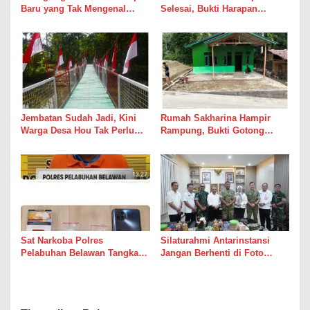
Baru yang Tak Mengenal
Selesai, Bukti Harapan
Gencatan Senjata
Kadang Datang Bersama
Suara Palu dan Semen
Jembatan Sudah Jadi, Kini
Rumah Sakharina Hampir
Warga Desa Hou Tak Perlu
Rampung, Bukti Gotong
Lagi Bertaruh dengan Arus
Royong Masih Lebih Cepat
Sungai
dari Janji Banyak Orang
Sat Narkoba Polres
Silaturahmi Antarinstansi
Pelabuhan Belawan Tangkap
Jangan Berhenti di Foto
Pengedar Sabu di Belawan I
Bersama