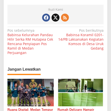
Ikuti Kami
N
Pos sebelumnya
Pos berikutnya
Babinsa Kelurahan Pandau
Babinsa Koramil 0201-
a
Hilir Serka RM Hutapea Cek
14/PB Laksanakan Kegiatan
Rencana Penyiapan Pos
Komsos di Desa Uruk
v
Ramil di Medan
Gedang
i
Perjuangan
g
a
Jangan Lewatkan
s
i
p
o
s
Ruang Digital: Medan Tempur
Rumah Delizaro Hampir