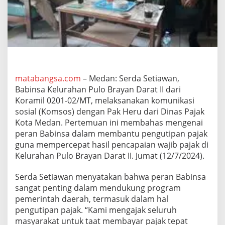
o
B
r
a
y
a
n
D
a
matabangsa.com
– Medan: Serda Setiawan,
r
Babinsa Kelurahan Pulo Brayan Darat II dari
a
Koramil 0201-02/MT, melaksanakan komunikasi
t
sosial (Komsos) dengan Pak Heru dari Dinas Pajak
I
Kota Medan. Pertemuan ini membahas mengenai
I
A
peran Babinsa dalam membantu pengutipan pajak
d
guna mempercepat hasil pencapaian wajib pajak di
a
Kelurahan Pulo Brayan Darat II. Jumat (12/7/2024).
k
a
Serda Setiawan menyatakan bahwa peran Babinsa
n
K
sangat penting dalam mendukung program
o
pemerintah daerah, termasuk dalam hal
m
pengutipan pajak. “Kami mengajak seluruh
s
masyarakat untuk taat membayar pajak tepat
o