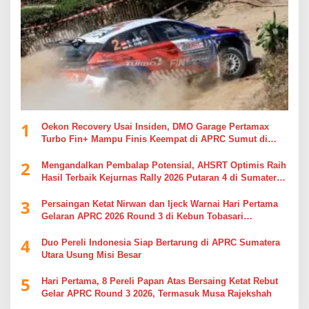
1
Oekon Recovery Usai Insiden, DMO Garage Pertamax
Turbo Fin+ Mampu Finis Keempat di APRC Sumut di
APRC Sumut
2
Mengandalkan Pembalap Potensial, AHSRT Optimis Raih
Hasil Terbaik Kejurnas Rally 2026 Putaran 4 di Sumatera
Utara
3
Persaingan Ketat Nirwan dan Ijeck Warnai Hari Pertama
Gelaran APRC 2026 Round 3 di Kebun Tobasari
Simalungun
4
Duo Pereli Indonesia Siap Bertarung di APRC Sumatera
Utara Usung Misi Besar
5
Hari Pertama, 8 Pereli Papan Atas Bersaing Ketat Rebut
Gelar APRC Round 3 2026, Termasuk Musa Rajekshah