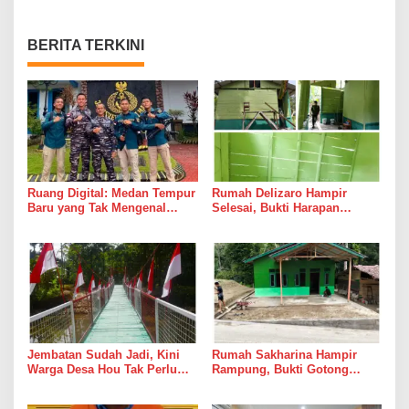
BERITA TERKINI
Ruang Digital: Medan Tempur
Rumah Delizaro Hampir
Baru yang Tak Mengenal
Selesai, Bukti Harapan
Gencatan Senjata
Kadang Datang Bersama
Suara Palu dan Semen
Jembatan Sudah Jadi, Kini
Rumah Sakharina Hampir
Warga Desa Hou Tak Perlu
Rampung, Bukti Gotong
Lagi Bertaruh dengan Arus
Royong Masih Lebih Cepat
Sungai
dari Janji Banyak Orang