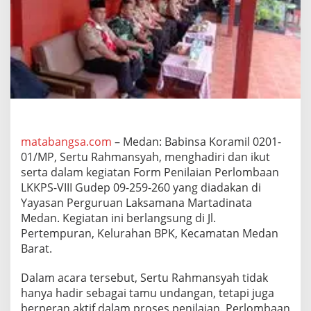
0
1
/
M
P
S
e
r
t
u
R
matabangsa.com
– Medan: Babinsa Koramil 0201-
a
01/MP, Sertu Rahmansyah, menghadiri dan ikut
h
m
serta dalam kegiatan Form Penilaian Perlombaan
a
LKKPS-VIII Gudep 09-259-260 yang diadakan di
n
Yayasan Perguruan Laksamana Martadinata
s
Medan. Kegiatan ini berlangsung di Jl.
y
a
Pertempuran, Kelurahan BPK, Kecamatan Medan
h
Barat.
M
e
Dalam acara tersebut, Sertu Rahmansyah tidak
n
hanya hadir sebagai tamu undangan, tetapi juga
g
h
berperan aktif dalam proses penilaian. Perlombaan