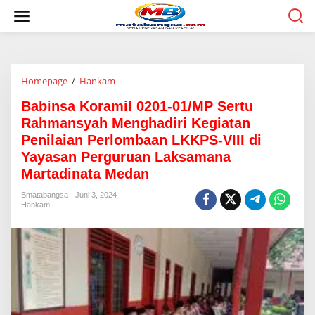
L
e
w
a
t
i
Homepage
/
Hankam
B
k
a
e
Babinsa Koramil 0201-01/MP Sertu
b
k
i
o
Rahmansyah Menghadiri Kegiatan
n
n
Penilaian Perlombaan LKKPS-VIII di
s
t
Yayasan Perguruan Laksamana
a
e
K
n
Martadinata Medan
o
r
Bmatabangsa
Juni 3, 2024
Hankam
a
m
i
l
0
2
0
1
-