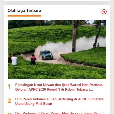
Olahraga Terbaru
1
Persaingan Ketat Nirwan dan Ijeck Warnai Hari Pertama
Gelaran APRC 2026 Round 3 di Kebun Tobasari
Simalungun
2
Duo Pereli Indonesia Siap Bertarung di APRC Sumatera
Utara Usung Misi Besar
Hari Pertama, 8 Pereli Papan Atas Bersaing Ketat Rebut