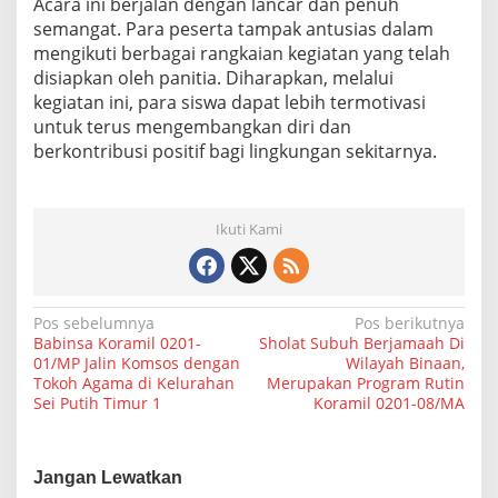
Acara ini berjalan dengan lancar dan penuh
l
semangat. Para peserta tampak antusias dalam
o
mengikuti berbagai rangkaian kegiatan yang telah
m
b
disiapkan oleh panitia. Diharapkan, melalui
a
kegiatan ini, para siswa dapat lebih termotivasi
a
untuk terus mengembangkan diri dan
n
berkontribusi positif bagi lingkungan sekitarnya.
L
K
K
P
Ikuti Kami
S
-
V
I
I
N
Pos sebelumnya
Pos berikutnya
I
Babinsa Koramil 0201-
Sholat Subuh Berjamaah Di
a
d
01/MP Jalin Komsos dengan
Wilayah Binaan,
i
Tokoh Agama di Kelurahan
Merupakan Program Rutin
v
Y
Sei Putih Timur 1
Koramil 0201-08/MA
a
i
y
g
a
s
a
Jangan Lewatkan
a