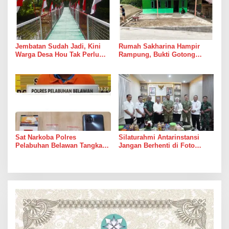
Jembatan Sudah Jadi, Kini
Rumah Sakharina Hampir
Warga Desa Hou Tak Perlu
Rampung, Bukti Gotong
Lagi Bertaruh dengan Arus
Royong Masih Lebih Cepat
Sungai
dari Janji Banyak Orang
Sat Narkoba Polres
Silaturahmi Antarinstansi
Pelabuhan Belawan Tangkap
Jangan Berhenti di Foto
Pengedar Sabu di Belawan I
Bersama