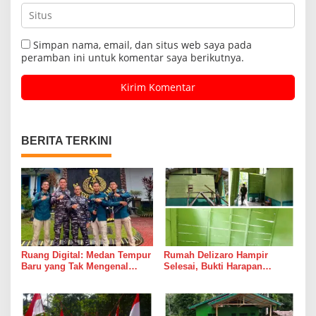
Simpan nama, email, dan situs web saya pada
peramban ini untuk komentar saya berikutnya.
BERITA TERKINI
Ruang Digital: Medan Tempur
Rumah Delizaro Hampir
Baru yang Tak Mengenal
Selesai, Bukti Harapan
Gencatan Senjata
Kadang Datang Bersama
Suara Palu dan Semen