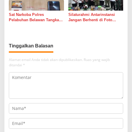
i
n
Sat Narkoba Polres
Silaturahmi Antarinstansi
a
Pelabuhan Belawan Tangkap
Jangan Berhenti di Foto
t
Pengedar Sabu di Belawan I
Bersama
a
M
e
d
Tinggalkan Balasan
a
n
Alamat email Anda tidak akan dipublikasikan.
Ruas yang wajib
ditandai
*