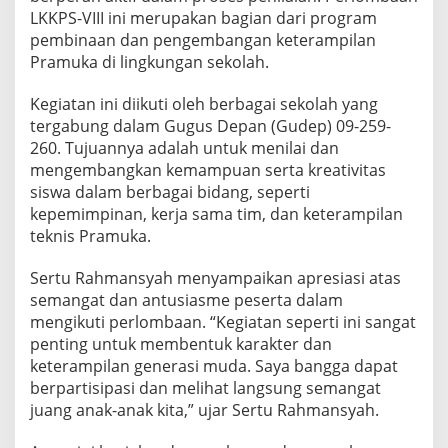
a
LKKPS-VIII ini merupakan bagian dari program
d
pembinaan dan pengembangan keterampilan
i
Pramuka di lingkungan sekolah.
r
i
K
Kegiatan ini diikuti oleh berbagai sekolah yang
e
tergabung dalam Gugus Depan (Gudep) 09-259-
g
260. Tujuannya adalah untuk menilai dan
i
mengembangkan kemampuan serta kreativitas
a
siswa dalam berbagai bidang, seperti
t
a
kepemimpinan, kerja sama tim, dan keterampilan
n
teknis Pramuka.
P
e
Sertu Rahmansyah menyampaikan apresiasi atas
n
semangat dan antusiasme peserta dalam
i
l
mengikuti perlombaan. “Kegiatan seperti ini sangat
a
penting untuk membentuk karakter dan
i
keterampilan generasi muda. Saya bangga dapat
a
berpartisipasi dan melihat langsung semangat
n
P
juang anak-anak kita,” ujar Sertu Rahmansyah.
e
r