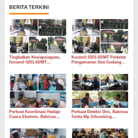
BERITA TERKINI
Tingkatkan Kesiapsiagaan,
Koramil 0201-02/MT Perketat
Koramil 0201-02/MT
Pengamanan Dua Gudang
Bersinergi Awasi Dua Gudang
Bulog di Medan Timur
Bulog di Medan Timur
Perkuat Koordinasi Hadapi
Perkuat Deteksi Dini, Babinsa
Cuaca Ekstrem, Babinsa
Serka Mp Sihombing
Serda Darmono Ajak
Laksanakan Komsos di
Perangkat Desa Siapkan
Warung Kopi Deli Tua Barat
Langkah Mitigasi