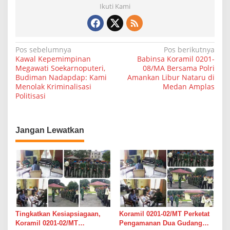
Ikuti Kami
N
Pos sebelumnya
Pos berikutnya
Kawal Kepemimpinan
Babinsa Koramil 0201-
a
Megawati Soekarnoputeri,
08/MA Bersama Polri
Budiman Nadapdap: Kami
Amankan Libur Nataru di
v
Menolak Kriminalisasi
Medan Amplas
i
Politisasi
g
a
Jangan Lewatkan
s
i
p
o
s
Tingkatkan Kesiapsiagaan,
Koramil 0201-02/MT Perketat
Koramil 0201-02/MT
Pengamanan Dua Gudang