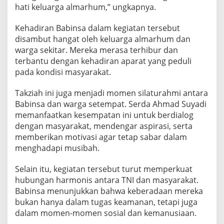
a
hati keluarga almarhum,” ungkapnya.
n
T
Kehadiran Babinsa dalam kegiatan tersebut
a
disambut hangat oleh keluarga almarhum dan
k
warga sekitar. Mereka merasa terhibur dan
z
i
terbantu dengan kehadiran aparat yang peduli
a
pada kondisi masyarakat.
h
d
Takziah ini juga menjadi momen silaturahmi antara
i
Babinsa dan warga setempat. Serda Ahmad Suyadi
M
e
memanfaatkan kesempatan ini untuk berdialog
d
dengan masyarakat, mendengar aspirasi, serta
a
memberikan motivasi agar tetap sabar dalam
n
menghadapi musibah.
A
r
e
Selain itu, kegiatan tersebut turut memperkuat
a
hubungan harmonis antara TNI dan masyarakat.
Babinsa menunjukkan bahwa keberadaan mereka
bukan hanya dalam tugas keamanan, tetapi juga
dalam momen-momen sosial dan kemanusiaan.