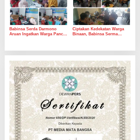
Babinsa Serda Darmono
Ciptakan Kedekatan Warga
Aruan Ingatkan Warga Pancur
Binaan, Babinsa Serma
Batu Tingkatkan
Bambang K Laksanakan
Kewaspadaan Banjir dan
Komsos di Medan Sunggal
Longsor