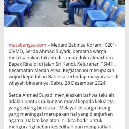
0
3
/
M
D
B
e
r
s
matabangsa.com
– Medan: Babinsa Koramil 0201-
a
03/MD, Serda Ahmad Suyadi, bersama warga
m
melaksanakan takziah di rumah duka almarhum
a
Bapak Rinaldi di Jalan Sri Kandi, Kelurahan TSM III,
W
Kecamatan Medan Area. Kegiatan ini merupakan
a
r
wujud kepedulian Babinsa terhadap masyarakat di
g
wilayah binaannya, Sabtu 28 Desember 2024.
a
L
Serda Ahmad Suyadi menjelaskan bahwa takziah
a
adalah bentuk dukungan moral kepada keluarga
k
s
yang sedang berduka. “Melayat keluarga orang
a
yang meninggal merupakan hal yang dianjurkan
n
agama. Dalam kegiatan ini, kita hadir untuk
a
mengurangi beban kesedihan dan menguatkan
k