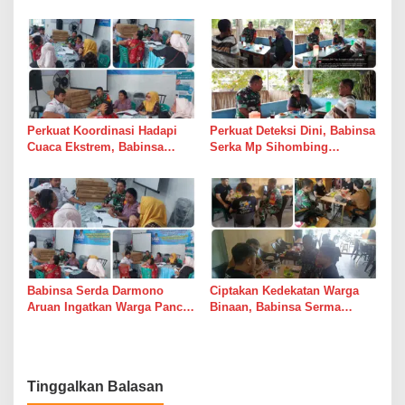
Bersinergi Awasi Dua Gudang
Bulog di Medan Timur
Bulog di Medan Timur
Perkuat Koordinasi Hadapi
Perkuat Deteksi Dini, Babinsa
Cuaca Ekstrem, Babinsa
Serka Mp Sihombing
Serda Darmono Ajak
Laksanakan Komsos di
Perangkat Desa Siapkan
Warung Kopi Deli Tua Barat
Langkah Mitigasi
Babinsa Serda Darmono
Ciptakan Kedekatan Warga
Aruan Ingatkan Warga Pancur
Binaan, Babinsa Serma
Batu Tingkatkan
Bambang K Laksanakan
Kewaspadaan Banjir dan
Komsos di Medan Sunggal
Longsor
Tinggalkan Balasan