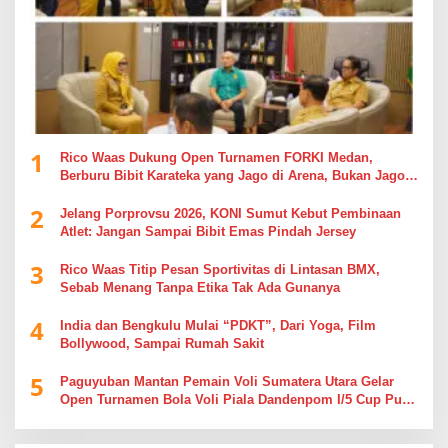
1
Rico Waas Dukung Open Turnamen FORKI Medan,
Berburu Bibit Karateka yang Jago di Arena, Bukan Jago
Berdebat di Kolom Komentar
2
Jelang Porprovsu 2026, KONI Sumut Kebut Pembinaan
Atlet: Jangan Sampai Bibit Emas Pindah Jersey
3
Rico Waas Titip Pesan Sportivitas di Lintasan BMX,
Sebab Menang Tanpa Etika Tak Ada Gunanya
4
India dan Bengkulu Mulai “PDKT”, Dari Yoga, Film
Bollywood, Sampai Rumah Sakit
5
Paguyuban Mantan Pemain Voli Sumatera Utara Gelar
Open Turnamen Bola Voli Piala Dandenpom I/5 Cup Putra
Putri